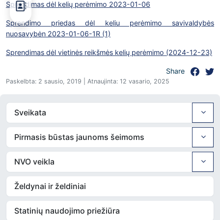
Sprendimas dėl kelių perėmimo 2023-01-06
Sprendimo priedas dėl keliu perėmimo savivaldybės
nuosavybėn 2023-01-06-1R (1)
Sprendimas dėl vietinės reikšmės kelių perėmimo (2024-12-23)
Share
Paskelbta: 2 sausio, 2019 | Atnaujinta: 12 vasario, 2025
Sveikata
Pirmasis būstas jaunoms šeimoms
NVO veikla
Želdynai ir želdiniai
Statinių naudojimo priežiūra