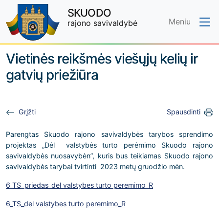
SKUODO
Meniu
rajono savivaldybė
Skip to main content
Vietinės reikšmės viešųjų kelių ir
gatvių priežiūra
Grįžti
Spausdinti
Parengtas Skuodo rajono savivaldybės tarybos sprendimo
projektas „Dėl valstybės turto perėmimo Skuodo rajono
savivaldybės nuosavybėn”, kuris bus teikiamas Skuodo rajono
savivaldybės tarybai tvirtinti 2023 metų gruodžio mėn.
6_TS_priedas_del valstybes turto peremimo_R
6_TS_del valstybes turto peremimo_R