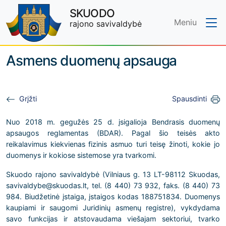
SKUODO
Meniu
rajono savivaldybė
Skip to main content
Asmens duomenų apsauga
Grįžti
Spausdinti
Nuo 2018 m. gegužės 25 d. įsigalioja Bendrasis duomenų
apsaugos reglamentas (BDAR). Pagal šio teisės akto
reikalavimus kiekvienas fizinis asmuo turi teisę žinoti, kokie jo
duomenys ir kokiose sistemose yra tvarkomi.
Skuodo rajono savivaldybė (Vilniaus g. 13 LT-98112 Skuodas,
savivaldybe@skuodas.lt, tel. (8 440) 73 932, faks. (8 440) 73
984. Biudžetinė įstaiga, įstaigos kodas 188751834. Duomenys
kaupiami ir saugomi Juridinių asmenų registre), vykdydama
savo funkcijas ir atstovaudama viešajam sektoriui, tvarko