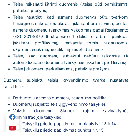
Teisė reikalauti ištrinti duomenis („teisė būti pamirštam“),
pateikus prašymą.
Teisė nesutikti, kad asmens duomenys būtų tvarkomi
tiesioginės rinkodaros tikslais, įskaitant profiliavimą, bei kai
asmens duomenų tvarkymas vykdomas pagal Reglamento
(ES) 2016/679 6 straipsnio 1 dalies e arba f punktus,
įskaitant profiliavimą, remiantis tomis nuostatomis,
užpildant sutikimą/nesutikimą kaupti duomenis.
Teisė, kad duomenų subjektui nebūtų taikomas tik
automatizuotas duomenų tvarkymas, įskaitant profiliavimą.
Teisė į duomenų perkeliamumą, pateikus prašymą.
Duomenų subjektų teisių įgyvendinimo tvarka nustatyta
taisyklėse:
Darbuotojų asmens duomenų saugojimo politika
Duomenų subjekto teisių įgyvendinimo taisyklės
Vaizdo duomenų Skuodo rajono savivaldybės
administracijoje taisyklės
Taisyklių priedo papildymas punktais Nr. 13 ir 14
Taisyklių priedo papildymas punktu Nr. 15