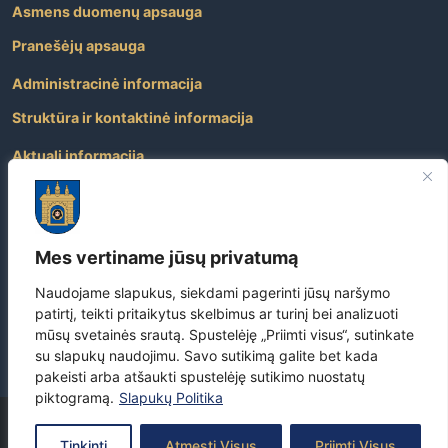
Asmens duomenų apsauga
Pranešėjų apsauga
Administracinė informacija
Struktūra ir kontaktinė informacija
Aktuali informacija
Paslaugos
Atviri duomenys
Mes vertiname jūsų privatumą
Nuorodos
Dažniausiai užduodami klausimai
Naudojame slapukus, siekdami pagerinti jūsų naršymo
patirtį, teikti pritaikytus skelbimus ar turinį bei analizuoti
Apie savivaldybę
mūsų svetainės srautą. Spustelėję „Priimti visus“, sutinkate
su slapukų naudojimu. Savo sutikimą galite bet kada
pakeisti arba atšaukti spustelėję sutikimo nuostatų
piktogramą.
Slapukų Politika
Copyright
©
2026 Visos teisės yra saugomos –
Skuodo rajono
Tinkinti
Atmesti Visus
Priimti Visus