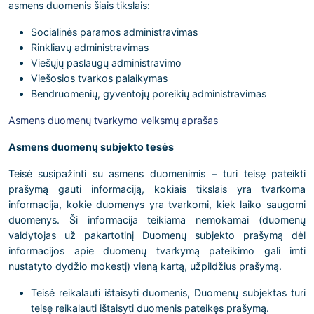
asmens duomenis šiais tikslais:
Socialinės paramos administravimas
Rinkliavų administravimas
Viešųjų paslaugų administravimo
Viešosios tvarkos palaikymas
Bendruomenių, gyventojų poreikių administravimas
Asmens duomenų tvarkymo veiksmų aprašas
Asmens duomenų subjekto tesės
Teisė susipažinti su asmens duomenimis − turi teisę pateikti
prašymą gauti informaciją, kokiais tikslais yra tvarkoma
informacija, kokie duomenys yra tvarkomi, kiek laiko saugomi
duomenys. Ši informacija teikiama nemokamai (duomenų
valdytojas už pakartotinį Duomenų subjekto prašymą dėl
informacijos apie duomenų tvarkymą pateikimo gali imti
nustatyto dydžio mokestį) vieną kartą, užpildžius prašymą.
Teisė reikalauti ištaisyti duomenis, Duomenų subjektas turi
teisę reikalauti ištaisyti duomenis pateikęs prašymą.