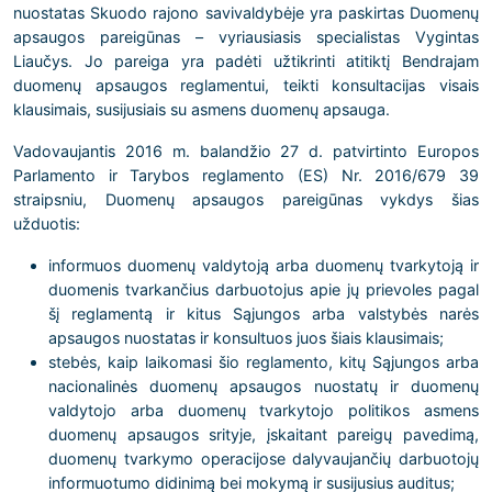
nuostatas Skuodo rajono savivaldybėje yra paskirtas Duomenų
apsaugos pareigūnas – vyriausiasis specialistas Vygintas
Liaučys. Jo pareiga yra padėti užtikrinti atitiktį Bendrajam
duomenų apsaugos reglamentui, teikti konsultacijas visais
klausimais, susijusiais su asmens duomenų apsauga.
Vadovaujantis 2016 m. balandžio 27 d. patvirtinto Europos
Parlamento ir Tarybos reglamento (ES) Nr. 2016/679 39
straipsniu, Duomenų apsaugos pareigūnas vykdys šias
užduotis:
informuos duomenų valdytoją arba duomenų tvarkytoją ir
duomenis tvarkančius darbuotojus apie jų prievoles pagal
šį reglamentą ir kitus Sąjungos arba valstybės narės
apsaugos nuostatas ir konsultuos juos šiais klausimais;
stebės, kaip laikomasi šio reglamento, kitų Sąjungos arba
nacionalinės duomenų apsaugos nuostatų ir duomenų
valdytojo arba duomenų tvarkytojo politikos asmens
duomenų apsaugos srityje, įskaitant pareigų pavedimą,
duomenų tvarkymo operacijose dalyvaujančių darbuotojų
informuotumo didinimą bei mokymą ir susijusius auditus;