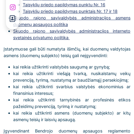
Taisyklių priedo papildymas punktu Nr. 16
Taisyklių priedo papildymas punktais Nr. 17 ir 18
Skuodo rajono savivaldybės administracijos asmens
duomenų apsaugos politika
Skuodo rajono savivaldybės administracijos interneto
svetainės privatumo politika
Įstatymuose gali būti numatyta išimčių, kai duomenų valdytojas
asmens (duomenų subjekto) teisių gali neįgyvendinti:
kai reikia užtikrinti valstybės saugumą ar gynybą;
kai reikia užtikrinti viešąją tvarką, nusikalstamų veikų
prevenciją, tyrimą, nustatymą ar baudžiamąjį persekiojimą;
kai reikia užtikrinti svarbius valstybės ekonominius ar
finansinius interesus;
kai reikia užtikrinti tarnybinės ar profesinės etikos
pažeidimų prevenciją, tyrimą ir nustatymą;
kai reikia užtikrinti asmens (duomenų subjekto) ar kitų
asmenų teisių ir laisvių apsaugą.
Įgyvendinant Bendrojo duomenų apsaugos reglamento