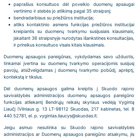
paprašius konsultuos dėl poveikio duomenų apsaugai
vertinimo ir stebės jo atlikimą pagal 35 straipsnį;
bendradarbiaus su priežiūros institucija;
atliks kontaktinio asmens funkcijas priežiūros institucijai
kreipiantis su duomenų tvarkymu susijusiais klausimais,
įskaitant 36 straipsnyje nurodytas išankstines konsultacijas,
ir prireikus konsultuos visais kitais klausimais.
Duomenų apsaugos pareigūnas, vykdydamas savo užduotis,
tinkamai įvertina su duomenų tvarkymo operacijomis susijusį
pavojų, atsižvelgdamas į duomenų tvarkymo pobūdį, aprėptį,
kontekstą ir tikslus.
Dėl duomenų apsaugos galima kreiptis į Skuodo rajono
savivaldybės administracijos duomenų apsaugos pareigūno
funkcijas atliekantį Bendrųjų reikalų skyriaus vedėją Vygintą
Liaučį (Vilniaus g. 13 LT-98112 Skuodas, 217 kabinetas, tel. 8
440 52781, el. p. vygintas.liaucys@skuodas.lt.
Jeigu asmuo nesutinka su Skuodo rajono savivaldybės
administracijos ar Duomenų apsaugos pareigūno atsakymu, jis