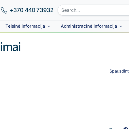
Search site:
Phone number:
+370 440 73932
Teisinė informacija
Administracinė informacija
imai
Spausdint