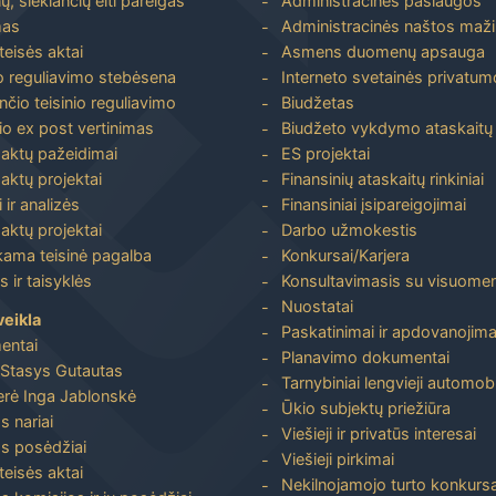
, siekiančių eiti pareigas
Administracinės paslaugos
mas
Administracinės naštos maž
 teisės aktai
Asmens duomenų apsauga
io reguliavimo stebėsena
Interneto svetainės privatumo
nčio teisinio reguliavimo
Biudžetas
io ex post vertinimas
Biudžeto vykdymo ataskaitų r
 aktų pažeidimai
ES projektai
aktų projektai
Finansinių ataskaitų rinkiniai
 ir analizės
Finansiniai įsipareigojimai
aktų projektai
Darbo užmokestis
ma teisinė pagalba
Konkursai/Karjera
 ir taisyklės
Konsultavimasis su visuome
Nuostatai
veikla
Paskatinimai ir apdovanojima
entai
Planavimo dokumentai
Stasys Gutautas
Tarnybiniai lengvieji automobi
rė Inga Jablonskė
Ūkio subjektų priežiūra
s nariai
Viešieji ir privatūs interesai
s posėdžiai
Viešieji pirkimai
 teisės aktai
Nekilnojamojo turto konkursa