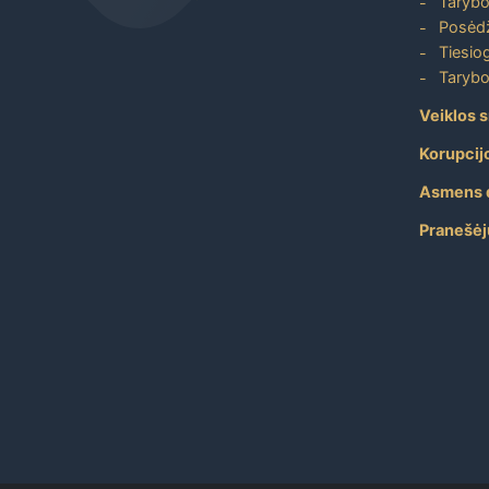
Tarybo
Posėdž
Tiesiog
Tarybo
Veiklos s
Korupcij
Asmens 
Pranešėj