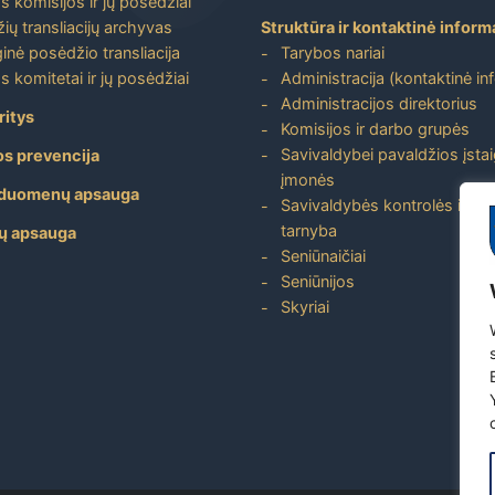
s komisijos ir jų posėdžiai
ių transliacijų archyvas
Struktūra ir kontaktinė inform
inė posėdžio transliacija
Tarybos nariai
s komitetai ir jų posėdžiai
Administracija (kontaktinė in
Administracijos direktorius
ritys
Komisijos ir darbo grupės
Savivaldybei pavaldžios įstai
os prevencija
įmonės
duomenų apsauga
Savivaldybės kontrolės ir aud
tarnyba
ų apsauga
Seniūnaičiai
Seniūnijos
Skyriai