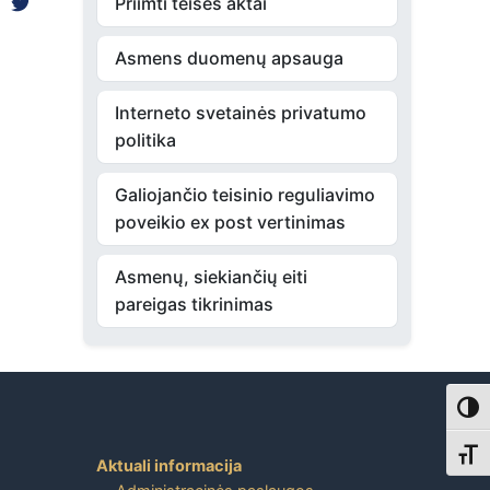
Priimti teisės aktai
Asmens duomenų apsauga
Interneto svetainės privatumo
politika
Galiojančio teisinio reguliavimo
poveikio ex post vertinimas
Asmenų, siekiančių eiti
pareigas tikrinimas
Toggl
Toggl
Aktuali informacija