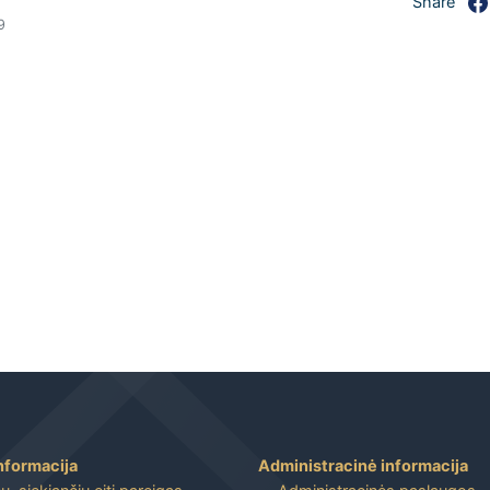
Share
9
nformacija
Administracinė informacija