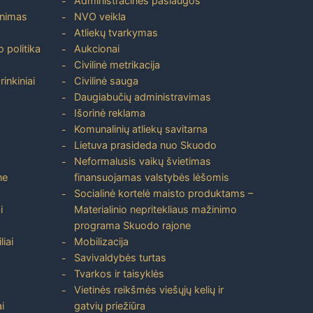
Administracinės paslaugos
inimas
NVO veikla
Atliekų tvarkymas
 politika
Aukcionai
Civilinė metrikacija
inkiniai
Civilinė sauga
Daugiabučių administravimas
Išorinė reklama
Komunalinių atliekų savitarna
Lietuva prasideda nuo Skuodo
Neformalusis vaikų švietimas
ne
finansuojamas valstybės lėšomis
Socialinė kortelė maisto produktams –
i
Materialinio nepritekliaus mažinimo
programa Skuodo rajone
liai
Mobilizacija
Savivaldybės turtas
Tvarkos ir taisyklės
Vietinės reikšmės viešųjų kelių ir
i
gatvių priežiūra