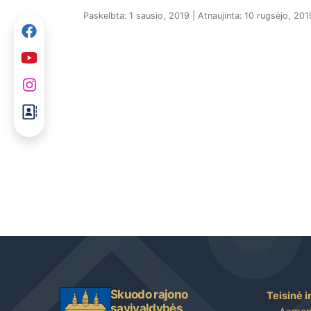
Paskelbta: 1 sausio, 2019 | Atnaujinta: 10 rugsėjo, 201
Skuodo rajono
Teisinė i
savivaldybės