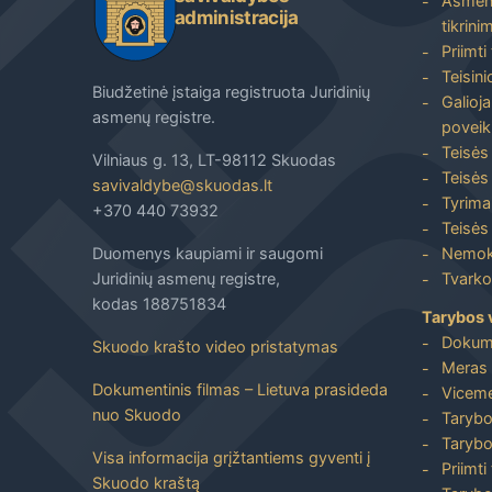
Asmenų
administracija
tikrini
Priimti
Teisin
Biudžetinė įstaiga registruota Juridinių
Galioja
asmenų registre.
poveik
Teisės
Vilniaus g. 13, LT-98112 Skuodas
Teisės 
savivaldybe@skuodas.lt
Tyrimai
+370 440 73932
Teisės 
Duomenys kaupiami ir saugomi
Nemoka
Juridinių asmenų registre,
Tvarkos
kodas 188751834
Tarybos 
Dokum
Skuodo krašto video pristatymas
Meras 
Dokumentinis filmas – Lietuva prasideda
Viceme
nuo Skuodo
Tarybo
Tarybo
Visa informacija grįžtantiems gyventi į
Priimti
Skuodo kraštą