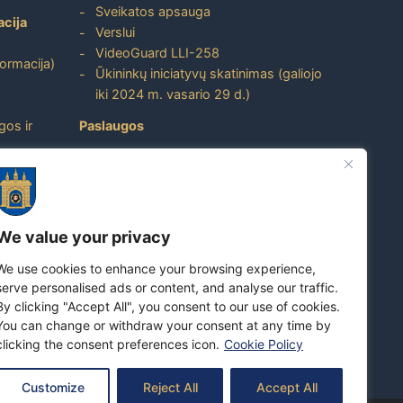
Sveikatos apsauga
acija
Verslui
VideoGuard LLI-258
formacija)
Ūkininkų iniciatyvų skatinimas (galiojo
iki 2024 m. vasario 29 d.)
gos ir
Paslaugos
Atviri duomenys
ito
Nuorodos
Dažniausiai užduodami klausimai
We value your privacy
Apie savivaldybę
We use cookies to enhance your browsing experience,
Skuodo rajono turizmo ir verslo
serve personalised ads or content, and analyse our traffic.
prekės ženklas
By clicking "Accept All", you consent to our use of cookies.
Susipažinkite su Skuodo rajono
You can change or withdraw your consent at any time by
savivaldybe
clicking the consent preferences icon.
Cookie Policy
Customize
Reject All
Accept All