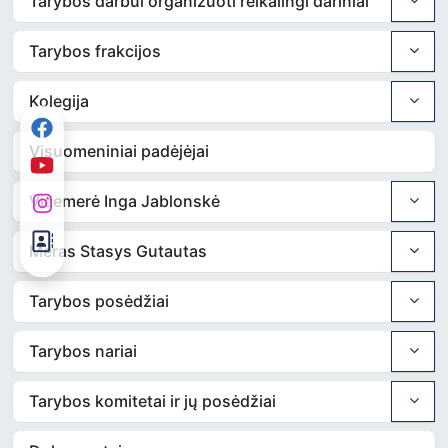
Tarybos darbui organizuoti reikalingi dariniai
Tarybos frakcijos
Kolegija
Visuomeniniai padėjėjai
Vicemerė Inga Jablonskė
Meras Stasys Gutautas
Tarybos posėdžiai
Tarybos nariai
Tarybos komitetai ir jų posėdžiai