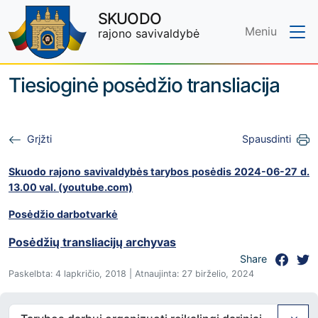
SKUODO
Meniu
rajono savivaldybė
Skip to main content
Tiesioginė posėdžio transliacija
Grįžti
Spausdinti
Skuodo rajono savivaldybės tarybos posėdis 2024-06-27 d.
13.00 val. (youtube.com)
Posėdžio darbotvarkė
Posėdžių transliacijų archyvas
Share
Paskelbta: 4 lapkričio, 2018 | Atnaujinta: 27 birželio, 2024