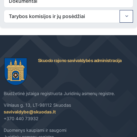
Dokumentai
Tarybos komisijos ir jų posėdžiai
Skuodo rajono savivaldybės administracija
Biudžetinė įstaiga registruota Juridinių asmenų registre.
Vilniaus g. 13, LT-98112 Skuodas
savivaldybe@skuodas.lt
+370 440 73932
Duomenys kaupiami ir saugomi
Juridinių asmenų registre,