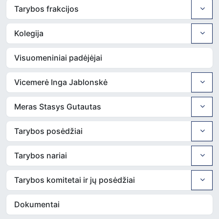
Jankauskę
Tarybos frakcijos
Kolegija
15
14.15
T10-
Dėl Skuodo
Švietimo ir
162
rajono
sporto
savivaldybės
skyriaus
Visuomeniniai padėjėjai
tarybos 2023
vedėja Renata
m. gegužės 25
Kilijonienė
Vicemerė Inga Jablonskė
d. sprendimo
Nr. T9-101 „Dėl
Meras Stasys Gutautas
priešmokyklinio
ugdymo grupių
Tarybos posėdžiai
skaičiaus ir
priešmokyklinio
ugdymo
Tarybos nariai
organizavimo
modelių
Tarybos komitetai ir jų posėdžiai
9savivaldybės
švietimo
Dokumentai
įstaigose
2023–2024