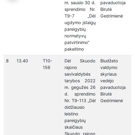
m. sausio 30 d.
pavaduotoja
sprendimo Nr.
Birutė
T9-7 „Dėl
Gedrimienė
ugdymo įstaigų
pareigybių
normatyvų
patvirtinimo“
pakeitimo
8
13.40
T10-
Dėl Skuodo
Biudžeto
156
rajono
valdymo
savivaldybės
skyriaus
tarybos 2022
vedėjo
m. gegužės 26
pavaduotoja
d. sprendimo
Birutė
Nr. T9-113 „Dėl
Gedrimienė
didžiausio
leistino
pareigybių
skaičiaus
Skuodo rajono