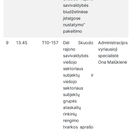
savivaldybės
biudžetinėse
įstaigose
nustatymo“
pakeitimo
9
13.45
T10-157
Dėl Skuodo
Administracijos
rajono
vyriausioji
savivaldybės
specialistė
viešojo
Ona Malūkienė
sektoriaus
subjektų ir
viešojo
sektoriaus
subjektų
grupės
ataskaitų
rinkinių
rengimo
tvarkos aprašo