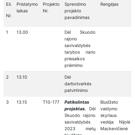
Eil.
Pristatymo
Projekto
Sprendimo
Rengėjas
laikas
Nr.
projekto
Nr.
pavadinimas
1
13.00
Dėl Skuodo
rajono
savivaldybės
tarybos nario
priesaikos
priėmimo
2
13.10
Dėl
darbotvarkės
patvirtinimo
3
13.15
T10-177
Patikslintas
Biudžeto
projektas.
Dėl
valdymo
Skuodo rajono
skyriaus
savivaldybės
vedėja Nijolė
2023 metų
Mackevičienė