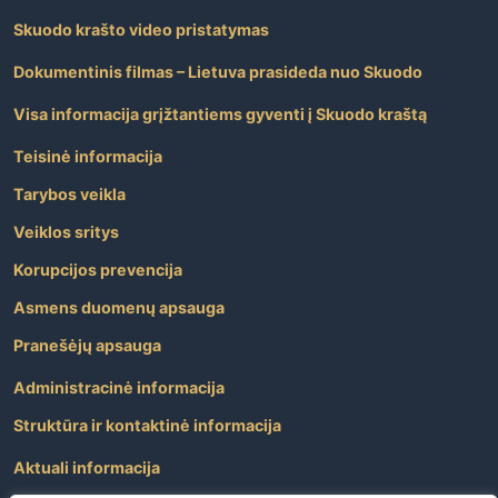
grupių, klasių
Skuodo krašto video pristatymas
skaičiaus ir
mokinių
Dokumentinis filmas – Lietuva prasideda nuo Skuodo
skaičiaus jose
2023–2024
Visa informacija grįžtantiems gyventi į Skuodo kraštą
mokslo metais
nustatymo“
Teisinė informacija
pakeitimo
Tarybos veikla
17
14.25
T10-
Dėl Skuodo
Kultūros ir
Veiklos sritys
164
rajono
turizmo
Korupcijos prevencija
savivaldybės
skyriaus
turizmo
vedėjas Gintas
Asmens duomenų apsauga
tarybos
Andriekus
sudėties
Pranešėjų apsauga
patvirtinimo
Administracinė informacija
Pertrauka 14.30 – 14.45
Struktūra ir kontaktinė informacija
18
14.45
T10-
Dėl Skuodo
Kultūros ir
Aktuali informacija
165
rajono
turizmo