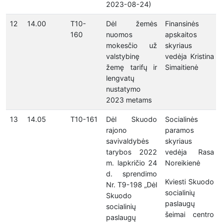
2023-08-24)
12
14.00
T10-
Dėl žemės
Finansinės
160
nuomos
apskaitos
mokesčio už
skyriaus
valstybinę
vedėja Kristina
žemę tarifų ir
Simaitienė
lengvatų
nustatymo
2023 metams
13
14.05
T10-161
Dėl Skuodo
Socialinės
rajono
paramos
savivaldybės
skyriaus
tarybos 2022
vedėja Rasa
m. lapkričio 24
Noreikienė
d. sprendimo
Kviesti Skuodo
Nr. T9-198 „Dėl
socialinių
Skuodo
paslaugų
socialinių
šeimai centro
paslaugų