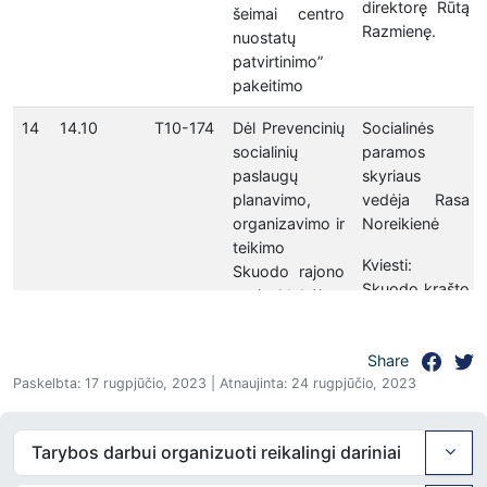
direktorę Rūtą
šeimai centro
Razmienę.
nuostatų
patvirtinimo”
pakeitimo
14
14.10
T10-174
Dėl Prevencinių
Socialinės
socialinių
paramos
paslaugų
skyriaus
planavimo,
vedėja Rasa
organizavimo ir
Noreikienė
teikimo
Kviesti:
Skuodo rajono
Skuodo krašto
savivaldybėje
bendruomenės
tvarkos aprašo
pirmininkę
patvirtinimo
Lijaną
Share
Paskelbta: 17 rugpjūčio, 2023 | Atnaujinta: 24 rugpjūčio, 2023
Beinoraitę;
Skuodo atviro
jaunimo centro
Tarybos darbui organizuoti reikalingi dariniai
direktorę Astą
Jautakytę-