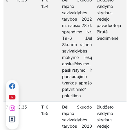
154
rajono
valdymo
savivaldybės
skyriaus
tarybos 2022
vedėjo
m. sausio 28 d.
pavaduotoja
sprendimo Nr.
Birutė
T9-6 „Dėl
Gedrimienė
Skuodo rajono
savivaldybės
mokymo lėšų
apskaičiavimo,
paskirstymo ir
panaudojimo
tvarkos aprašo
patvirtinimo“
pakeitimo
7
13.35
T10-
Dėl Skuodo
Biudžeto
155
rajono
valdymo
savivaldybės
skyriaus
tarybos 2020
vedėjo