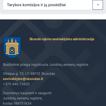
Tarybos komisijos ir jų posėdžiai
mokslo metais
nustatymo“
pakeitimo
16
14.20
T10-
Dėl Skuodo
Švietimo ir
163
rajono
sporto
savivaldybės
skyriaus
Skuodo rajono savivaldybės administracija
tarybos 2023
vedėja Renata
m. gegužės 25
Kilijonienė
d. sprendimo
Nr. T9-103 „Dėl
Skuodo rajono
Biudžetinė įstaiga registruota Juridinių asmenų registre.
savivaldybės
ikimokyklinio ir
Vilniaus g. 13, LT-98112 Skuodas
bendrojo
savivaldybe@skuodas.lt
ugdymo
+370 440 73932
mokyklų
ikimokyklinio,
Duomenys kaupiami ir saugomi
priešmokyklinio
Juridinių asmenų registre,
ugdymo
kodas 188751834