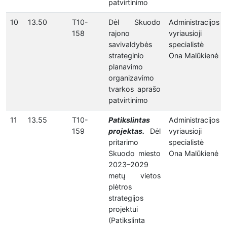
patvirtinimo
10
13.50
T10-
Dėl Skuodo
Administracijos
158
rajono
vyriausioji
savivaldybės
specialistė
strateginio
Ona Malūkienė
planavimo
organizavimo
tvarkos aprašo
patvirtinimo
11
13.55
T10-
Patikslintas
Administracijos
159
projektas.
Dėl
vyriausioji
pritarimo
specialistė
Skuodo miesto
Ona Malūkienė
2023–2029
metų vietos
plėtros
strategijos
projektui
(Patikslinta