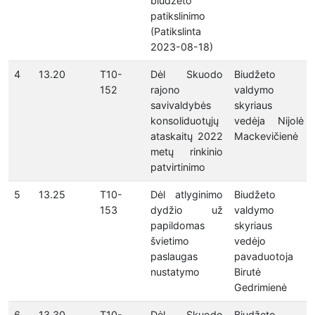
biudžeto
patikslinimo
(Patikslinta
2023-08-18)
4
13.20
T10-
Dėl Skuodo
Biudžeto
152
rajono
valdymo
savivaldybės
skyriaus
konsoliduotųjų
vedėja Nijolė
ataskaitų 2022
Mackevičienė
metų rinkinio
patvirtinimo
5
13.25
T10-
Dėl atlyginimo
Biudžeto
153
dydžio už
valdymo
papildomas
skyriaus
švietimo
vedėjo
paslaugas
pavaduotoja
nustatymo
Birutė
Gedrimienė
6
13.30
T10-
Dėl Skuodo
Biudžeto