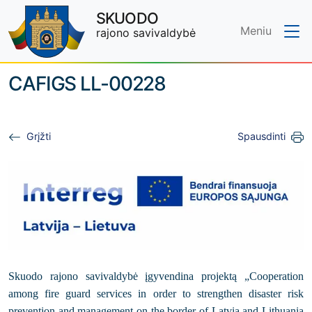
SKUODO
Meniu
rajono savivaldybė
Skip to main content
CAFIGS LL-00228
Grįžti
Spausdinti
Skuodo rajono savivaldybė įgyvendina projektą „Cooperation
among fire guard services in order to strengthen disaster risk
prevention and management on the border of Latvia and Lithuania