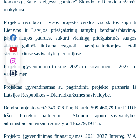
konkursą „Saugus elgesys gamtoje“ Skuodo ir Dienvidkuržemės
mokyklose.
Projekto rezultatai – visos projekto veiklos yra skirtos stiprinti
Lietuvos ir Latvijos priešgaisrinių tarnybų bendradarbiavimą,
įsigyti naujos patirties, sukurti vieningą priešgaisrinės saugos
sistemą, galinčią tinkamai reaguoti į pavojus teritorijose netoli
sienos ir kitose savivaldybių teritorijose.
Projekto įgyvendinimo trukmė: 2025 m. kovo mėn. – 2027 m.
vasario mėn.
Projektas įgyvendinamas su pagrindiniu projekto partneriu Iš
Latvijos Respublikos – Dienvidkuržemės savivaldybe.
Bendra projekto vertė 749 326 Eur, iš kurių 599 460,79 Eur ERDF
lėšos. Projekto partneriui – Skuodo rajono savivaldybės
administracijai tenkanti suma yra 436.279,39 Eur.
Projekto įgyvendinimas finansuojamas 2021-2027 Interreg V-A