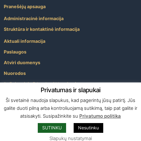
Pranešėjų apsauga
Administracinė informacija
Struktūra ir kontaktinė informacija
Aktuali informacija
Paslaugos
Atviri duomenys
Nuorodos
Dažniausiai užduodami klausimai
Privatumas ir slapukai
Apie savivaldybę
Ši svetainė naudoja slapukus, kad pagerintų jūsų patirtį. Jūs
galite duoti pilną arba kontroliuojamą sutikimą, taip pat galite ir
atsisakyti. Susipažinkite su
Privatumo politika
Copyright
SUTINKU
Nesutinku
©
2026 Visos teisės yra saugomos –
Skuodo rajono
savivaldybė
Slapukų nustatymai