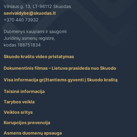
Vilniaus g. 13, LT-98112 Skuodas
savivaldybe@skuodas.lt
+370 440 73932
Duomenys kaupiami ir saugomi
Juridinių asmenų registre,
kodas 188751834
Skuodo krašto video pristatymas
Dokumentinis filmas – Lietuva prasideda nuo Skuodo
Visa informacija grįžtantiems gyventi į Skuodo kraštą
Teisinė informacija
Tarybos veikla
Veiklos sritys
Korupcijos prevencija
Asmens duomenų apsauga