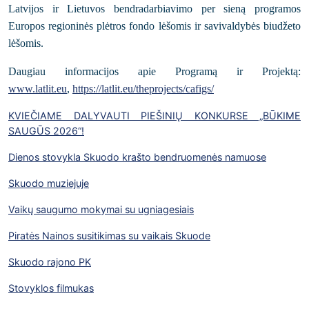
Latvijos ir Lietuvos bendradarbiavimo per sieną programos
Europos regioninės plėtros fondo lėšomis ir savivaldybės biudžeto
lėšomis.
Daugiau informacijos apie Programą ir Projektą:
www.latlit.eu
,
https://latlit.eu/theprojects/cafigs/
KVIEČIAME DALYVAUTI PIEŠINIŲ KONKURSE „BŪKIME
SAUGŪS 2026“!
Dienos stovykla Skuodo krašto bendruomenės namuose
Skuodo muziejuje
Vaikų saugumo mokymai su ugniagesiais
Piratės Nainos susitikimas su vaikais Skuode
Skuodo rajono PK
Stovyklos filmukas