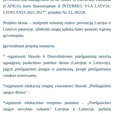
(CAFIGS), kuris finansuojamas iš INTERREG VI-A LATVIA-
LITHUANIA 2021-2027“, projekto Nr. LL-00228.
Projekto tikslas – sustiprinti nelaimių rizikos prevenciją Latvijos ir
Lietuvos pasienyje, užtikrinti saugią aplinką šalies pasienio regionų
gyventojams.
Įgyvendinant projektą numatyta:
* organizuoti Skuodo ir Dienvidukemės priešgaisrinių tarnybų
ugnaigesių pasikeitimo patirtimi dienas (Latvijoje ir Lietuvoje),
įsigyti priešgaisrinės įrangos ir priemonių, įrengti priešgaisrinius
vandens rezervuarus;
*organizuoti edukacinį renginį visuomenei Skuode „Preišagsrinės
saugos dienos“ ;
*organizoti edukacinius renginius jaunimui – „Priešgaisrinės
saugos stovyklas vaikams“ Latvijoje ir Lietuvoje, piešinių