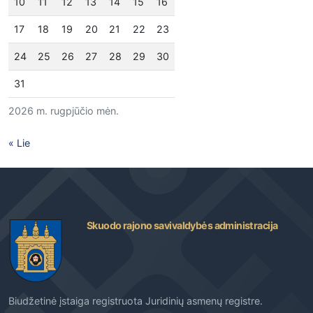
10
11
12
13
14
15
16
17
18
19
20
21
22
23
24
25
26
27
28
29
30
31
2026 m. rugpjūčio mėn.
« Lie
Skuodo rajono savivaldybės administracija
Biudžetinė įstaiga registruota Juridinių asmenų registre.