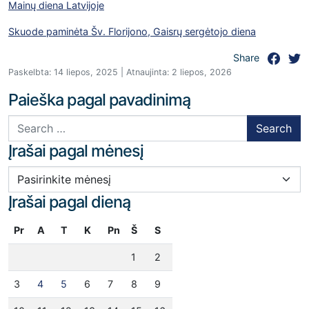
Mainų diena Latvijoje
Skuode paminėta Šv. Florijono, Gaisrų sergėtojo diena
Share
Paskelbta: 14 liepos, 2025 | Atnaujinta: 2 liepos, 2026
Paieška pagal pavadinimą
Search for:
Įrašai pagal mėnesį
Įrašai pagal mėnesį
Įrašai pagal dieną
Pr
A
T
K
Pn
Š
S
1
2
3
4
5
6
7
8
9