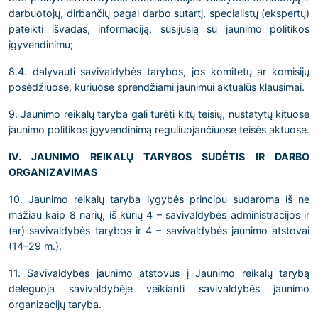
darbuotojų, dirbančių pagal darbo sutartį, specialistų (ekspertų)
pateikti išvadas, informaciją, susijusią su jaunimo politikos
įgyvendinimu;
8.4. dalyvauti savivaldybės tarybos, jos komitetų ar komisijų
posėdžiuose, kuriuose sprendžiami jaunimui aktualūs klausimai.
9. Jaunimo reikalų taryba gali turėti kitų teisių, nustatytų kituose
jaunimo politikos įgyvendinimą reguliuojančiuose teisės aktuose.
IV. JAUNIMO REIKALŲ TARYBOS SUDĖTIS IR DARBO
ORGANIZAVIMAS
10. Jaunimo reikalų taryba lygybės principu sudaroma iš ne
mažiau kaip 8 narių, iš kurių 4 – savivaldybės administracijos ir
(ar) savivaldybės tarybos ir 4 – savivaldybės jaunimo atstovai
(14–29 m.).
11. Savivaldybės jaunimo atstovus į Jaunimo reikalų tarybą
deleguoja savivaldybėje veikianti savivaldybės jaunimo
organizacijų taryba.