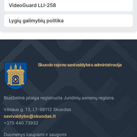
VideoGuard LLI-258
Lygių galimybių politika
Skuodo rajono savivaldybės administracija
Biudžetinė įstaiga registruota Juridinių asmenų registre.
Vilniaus g. 13, LT-98112 Skuodas
savivaldybe@skuodas.lt
+370 440 73932
Duomenys kaupiami ir saugomi