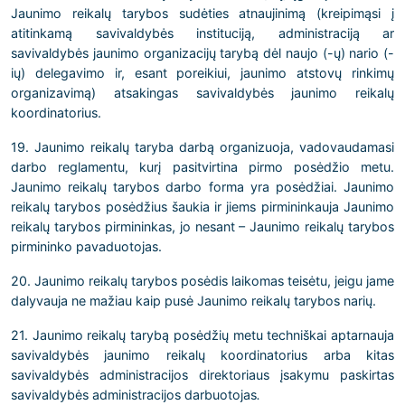
Jaunimo reikalų tarybos sudėties atnaujinimą (kreipimąsi į
atitinkamą savivaldybės instituciją, administraciją ar
savivaldybės jaunimo organizacijų tarybą dėl naujo (-ų) nario (-
ių) delegavimo ir, esant poreikiui, jaunimo atstovų rinkimų
organizavimą) atsakingas savivaldybės jaunimo reikalų
koordinatorius.
19. Jaunimo reikalų taryba darbą organizuoja, vadovaudamasi
darbo reglamentu, kurį pasitvirtina pirmo posėdžio metu.
Jaunimo reikalų tarybos darbo forma yra posėdžiai. Jaunimo
reikalų tarybos posėdžius šaukia ir jiems pirmininkauja Jaunimo
reikalų tarybos pirmininkas, jo nesant – Jaunimo reikalų tarybos
pirmininko pavaduotojas.
20. Jaunimo reikalų tarybos posėdis laikomas teisėtu, jeigu jame
dalyvauja ne mažiau kaip pusė Jaunimo reikalų tarybos narių.
21. Jaunimo reikalų tarybą posėdžių metu techniškai aptarnauja
savivaldybės jaunimo reikalų koordinatorius arba kitas
savivaldybės administracijos direktoriaus įsakymu paskirtas
savivaldybės administracijos darbuotojas
.