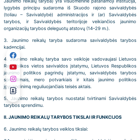
Jaunimo reikalų taryba) yra visuomeninė patariamoji institucija,
lygybės principu sudaroma iš Skuodo rajono savivaldybės
(toliau – Savivaldybė) administracijos ir (ar) Savivaldybės
tarybos, ir Savivaldybės teritorijoje veikiančios jaunimo
organizacijų tarybos deleguotų atstovų (14–29 m.).
3. Jaunimo reikalų taryba sudaroma savivaldybės tarybos
kadencijai.
4. Jaunimo reikalų taryba savo veikloje vadovaujasi Lietuvos
Respublikos vietos savivaldos įstatymu, Lietuvos Respublikos
jaunimo politikos pagrindų įstatymu, savivaldybės tarybos
sprendimais, mero potvarkiais ir kitais jaunimo politikos
įgyvendinimą reguliuojančiais teisės aktais.
5. Jaunimo reikalų tarybos nuostatai tvirtinami Savivaldybės
tarybos sprendimu.
II. JAUNIMO REIKALŲ TARYBOS TIKSLAI IR FUNKCIJOS
6. Jaunimo reikalų tarybos veiklos tikslai: