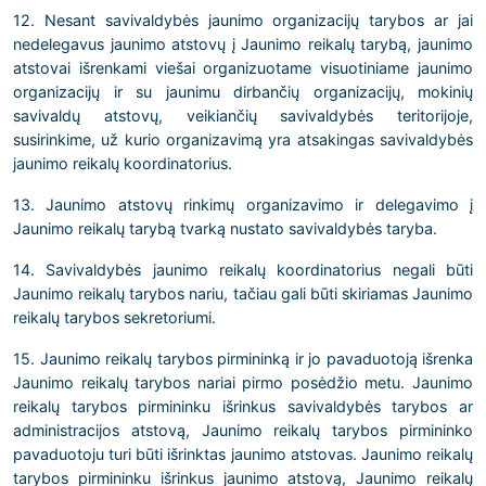
12. Nesant savivaldybės jaunimo organizacijų tarybos ar jai
nedelegavus jaunimo atstovų į Jaunimo reikalų tarybą, jaunimo
atstovai išrenkami viešai organizuotame visuotiniame jaunimo
organizacijų ir su jaunimu dirbančių organizacijų, mokinių
savivaldų atstovų, veikiančių savivaldybės teritorijoje,
susirinkime, už kurio organizavimą yra atsakingas savivaldybės
jaunimo reikalų koordinatorius.
13. Jaunimo atstovų rinkimų organizavimo ir delegavimo į
Jaunimo reikalų tarybą tvarką nustato savivaldybės taryba.
14. Savivaldybės jaunimo reikalų koordinatorius negali būti
Jaunimo reikalų tarybos nariu, tačiau gali būti skiriamas Jaunimo
reikalų tarybos sekretoriumi.
15. Jaunimo reikalų tarybos pirmininką ir jo pavaduotoją išrenka
Jaunimo reikalų tarybos nariai pirmo posėdžio metu. Jaunimo
reikalų tarybos pirmininku išrinkus savivaldybės tarybos ar
administracijos atstovą, Jaunimo reikalų tarybos pirmininko
pavaduotoju turi būti išrinktas jaunimo atstovas. Jaunimo reikalų
tarybos pirmininku išrinkus jaunimo atstovą, Jaunimo reikalų