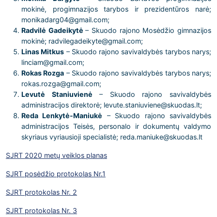
mokinė, progimnazijos tarybos ir prezidentūros narė;
monikadarg04@gmail.com;
Radvilė Gadeikytė
– Skuodo rajono Mosėdžio gimnazijos
mokinė; radvilegadeikyte@gmail.com;
Linas Mitkus
– Skuodo rajono savivaldybės tarybos narys;
linciam@gmail.com;
Rokas Rozga
– Skuodo rajono savivaldybės tarybos narys;
rokas.rozga@gmail.com;
Levutė Staniuvienė
– Skuodo rajono savivaldybės
administracijos direktorė; levute.staniuviene@skuodas.lt;
Reda Lenkytė-Maniukė
– Skuodo rajono savivaldybės
administracijos Teisės, personalo ir dokumentų valdymo
skyriaus vyriausioji specialistė; reda.maniuke@skuodas.lt
SJRT 2020 metų veiklos planas
SJRT posėdžio protokolas Nr.1
SJRT protokolas Nr. 2
SJRT protokolas Nr. 3