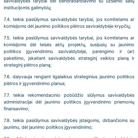
savivaldybės tarybai dėl bendradarbiavimo su užsienio šalių
institucijomis galimybių;
7.4. teikia pasiūlymus savivaldybės tarybai, jos komitetams ar
komisijoms dėl jaunimo politikos plėtros savivaldybėje krypčių;
7.5. teikia pasiūlymus savivaldybės tarybai, jos komitetams ar
komisijoms dėl teisės aktų projektų, susijusių su jaunimo
politikos įgyvendinimu savivaldybėje, parengimo ir (ar)
pakeitimo, įskaitant savivaldybės strateginį veiklos planą ir
strateginį plėtros planą;
7.6. dalyvauja rengiant ilgalaikius strateginius jaunimo politikos
plėtros ir įgyvendinimo planus;
7.7. teikia rekomendacinio pobūdžio siūlymus savivaldybės
administracijai dėl jaunimo politikos įgyvendinimo priemonių
finansavimo;
7.8. teikia pasiūlymus savivaldybės įstaigoms, dirbančioms su
jaunimu, dėl jaunimo politikos įgyvendinimo;