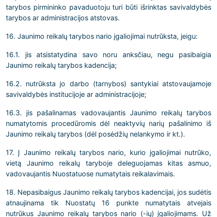
tarybos pirmininko pavaduotoju turi būti išrinktas savivaldybės
tarybos ar administracijos atstovas.
16. Jaunimo reikalų tarybos nario įgaliojimai nutrūksta, jeigu:
16.1. jis atsistatydina savo noru anksčiau, negu pasibaigia
Jaunimo reikalų tarybos kadencija;
16.2. nutrūksta jo darbo (tarnybos) santykiai atstovaujamoje
savivaldybės institucijoje ar administracijoje;
16.3. jis pašalinamas vadovaujantis Jaunimo reikalų tarybos
numatytomis procedūromis dėl neaktyvių narių pašalinimo iš
Jaunimo reikalų tarybos (dėl posėdžių nelankymo ir kt.).
17. Į Jaunimo reikalų tarybos nario, kurio įgaliojimai nutrūko,
vietą Jaunimo reikalų taryboje deleguojamas kitas asmuo,
vadovaujantis Nuostatuose numatytais reikalavimais.
18. Nepasibaigus Jaunimo reikalų tarybos kadencijai, jos sudėtis
atnaujinama tik Nuostatų 16 punkte numatytais atvejais
nutrūkus Jaunimo reikalų tarybos nario (-ių) įgaliojimams. Už