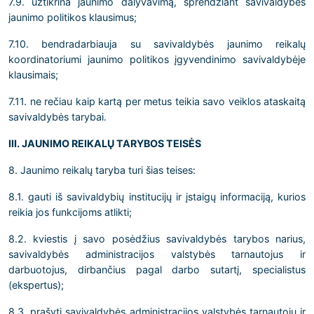
7.9. užtikrina jaunimo dalyvavimą, sprendžiant savivaldybės
jaunimo politikos klausimus;
7.10. bendradarbiauja su savivaldybės jaunimo reikalų
koordinatoriumi jaunimo politikos įgyvendinimo savivaldybėje
klausimais;
7.11. ne rečiau kaip kartą per metus teikia savo veiklos ataskaitą
savivaldybės tarybai.
III. JAUNIMO REIKALŲ TARYBOS TEISĖS
8. Jaunimo reikalų taryba turi šias teises:
8.1. gauti iš savivaldybių institucijų ir įstaigų informaciją, kurios
reikia jos funkcijoms atlikti;
8.2. kviestis į savo posėdžius savivaldybės tarybos narius,
savivaldybės administracijos valstybės tarnautojus ir
darbuotojus, dirbančius pagal darbo sutartį, specialistus
(ekspertus);
8.3. prašyti savivaldybės administracijos valstybės tarnautojų ir