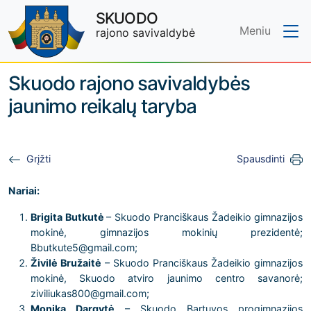
SKUODO
Meniu
rajono savivaldybė
Skip to main content
Skuodo rajono savivaldybės
jaunimo reikalų taryba
Grįžti
Spausdinti
Nariai:
Brigita Butkutė
– Skuodo Pranciškaus Žadeikio gimnazijos
mokinė, gimnazijos mokinių prezidentė;
Bbutkute5@gmail.com;
Živilė Bružaitė
– Skuodo Pranciškaus Žadeikio gimnazijos
mokinė, Skuodo atviro jaunimo centro savanorė;
ziviliukas800@gmail.com;
Monika Dargytė
– Skuodo Bartuvos progimnazijos