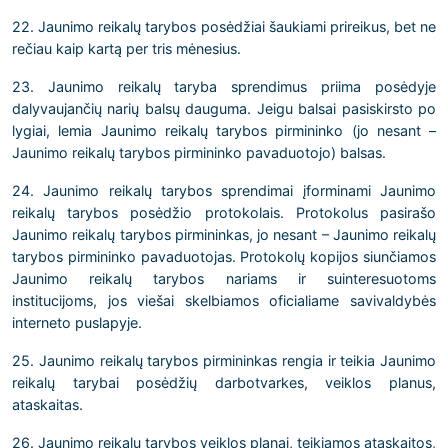
22. Jaunimo reikalų tarybos posėdžiai šaukiami prireikus, bet ne
rečiau kaip kartą per tris mėnesius.
23. Jaunimo reikalų taryba sprendimus priima posėdyje
dalyvaujančių narių balsų dauguma. Jeigu balsai pasiskirsto po
lygiai, lemia Jaunimo reikalų tarybos pirmininko (jo nesant –
Jaunimo reikalų tarybos pirmininko pavaduotojo) balsas.
24. Jaunimo reikalų tarybos sprendimai įforminami Jaunimo
reikalų tarybos posėdžio protokolais. Protokolus pasirašo
Jaunimo reikalų tarybos pirmininkas, jo nesant – Jaunimo reikalų
tarybos pirmininko pavaduotojas. Protokolų kopijos siunčiamos
Jaunimo reikalų tarybos nariams ir suinteresuotoms
institucijoms, jos viešai skelbiamos oficialiame savivaldybės
interneto puslapyje.
25. Jaunimo reikalų tarybos pirmininkas rengia ir teikia Jaunimo
reikalų tarybai posėdžių darbotvarkes, veiklos planus,
ataskaitas.
26. Jaunimo reikalų tarybos veiklos planai, teikiamos ataskaitos,