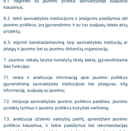
6.1. nagrinėti su jaunimo politika savivaldybėje susijusius
klausimus;
6.2. teikti savivaldybės institucijoms ir įstaigoms pasiūlymus dėl
jaunimo politikos, jos įgyvendinimo ir su tuo susijusių teisės aktų
projektų;
6.3. stiprinti bendradarbiavimą tarp savivaldybės institucijų ar
įstaigų ir jaunimo bei su jaunimu dirbančių organizacijų.
7. Jaunimo reikalų taryba numatytų tikslų siekia, įgyvendindama
šias funkcijas:
7.1. renka ir analizuoja informaciją apie jaunimo politikos
įgyvendinimą savivaldybės institucijose bei įstaigose, kitą
informaciją, susijusią su jaunimu;
7.2. inicijuoja savivaldybės jaunimo politikos padėties, jaunimo
poreikių tyrimus ir jaunimo politikos kokybės vertinimą;
7.3. analizuoja užsienio valstybių patirtį, sprendžiant jaunimo
politikos klausimus, ir teikia pasiūlymus bei rekomendacijas