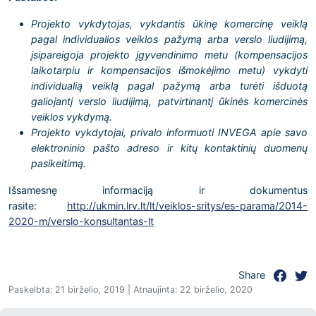
Projekto vykdytojas, vykdantis ūkinę komercinę veiklą
pagal individualios veiklos pažymą arba verslo liudijimą,
įsipareigoja projekto įgyvendinimo metu (kompensacijos
laikotarpiu ir kompensacijos išmokėjimo metu) vykdyti
individualią veiklą pagal pažymą arba turėti išduotą
galiojantį verslo liudijimą, patvirtinantį ūkinės komercinės
veiklos vykdymą.
Projekto vykdytojai, privalo informuoti INVEGA apie savo
elektroninio pašto adreso ir kitų kontaktinių duomenų
pasikeitimą.
Išsamesnę informaciją ir dokumentus
rasite:
http://ukmin.lrv.lt/lt/veiklos-sritys/es-parama/2014-
2020-m/verslo-konsultantas-lt
Share
Paskelbta: 21 birželio, 2019 | Atnaujinta: 22 birželio, 2020