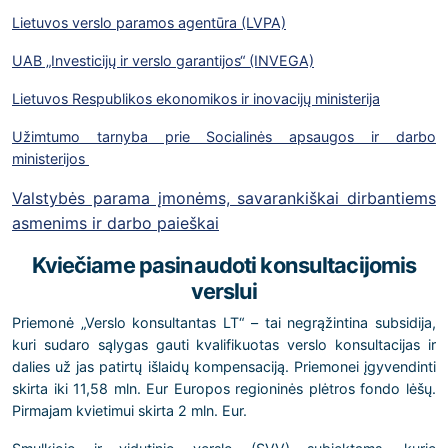
Lietuvos verslo paramos agentūra (LVPA)
UAB „Investicijų ir verslo garantijos“ (INVEGA)
Lietuvos Respublikos ekonomikos ir inovacijų ministerija
Užimtumo tarnyba prie Socialinės apsaugos ir darbo
ministerijos
Valstybės parama įmonėms, savarankiškai dirbantiems
asmenims ir darbo paieškai
Kviečiame pasinaudoti konsultacijomis
verslui
Priemonė „Verslo konsultantas LT“ – tai negrąžintina subsidija,
kuri sudaro sąlygas gauti kvalifikuotas verslo konsultacijas ir
dalies už jas patirtų išlaidų kompensaciją. Priemonei įgyvendinti
skirta iki 11,58 mln. Eur Europos regioninės plėtros fondo lėšų.
Pirmajam kvietimui skirta 2 mln. Eur.