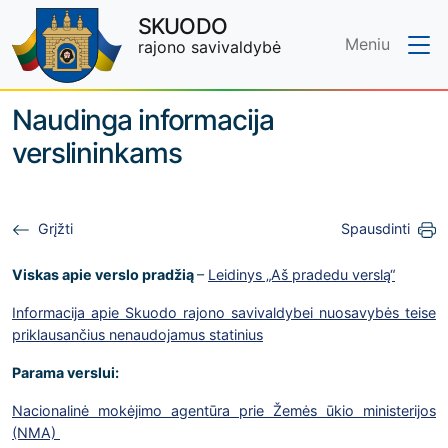
SKUODO
Meniu
rajono savivaldybė
Skip to main content
Naudinga informacija
verslininkams
Grįžti
Spausdinti
Viskas apie verslo pradžią
–
Leidinys „Aš pradedu verslą“
Informacija apie Skuodo rajono savivaldybei
nuosavy
bės
teise
priklausančius nenaudojamus statinius
Parama verslui:
Nacionalinė mokėjimo agentūra prie Žemės ūkio ministerijos
(NMA)