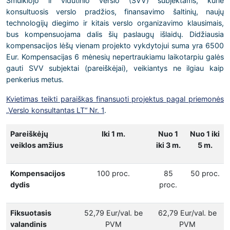
Smulkiojo ir vidutinio verslo (SVV) subjektams, kurie
konsultuosis verslo pradžios, finansavimo šaltinių, naujų
technologijų diegimo ir kitais verslo organizavimo klausimais,
bus kompensuojama dalis šių paslaugų išlaidų. Didžiausia
kompensacijos lėšų vienam projekto vykdytojui suma yra 6500
Eur. Kompensacijas 6 mėnesių nepertraukiamu laikotarpiu galės
gauti SVV subjektai (pareiškėjai), veikiantys ne ilgiau kaip
penkerius metus.
Kvietimas teikti paraiškas finansuoti projektus pagal priemonės
„Verslo konsultantas LT“ Nr. 1
.
Pareiškėjų
Iki 1 m.
Nuo 1
Nuo 1 iki
veiklos amžius
iki 3 m.
5 m.
Kompensacijos
100 proc.
85
50 proc.
dydis
proc.
Fiksuotasis
52,79 Eur/val. be
62,79 Eur/val. be
valandinis
PVM
PVM