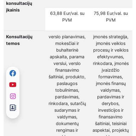
konsultacijų
įkainis
63,88 Eur/val. su
75,98 Eur/val. su
PVM
PVM
Konsultacijų
verslo planavimas,
įmonės strategija,
temos
mokesčiai ir
įmonės veiklos
buhalterinė
procesų ir veiklos
apskaita, parama
efektyvumas,
verslui, verslo
rinkodara, įmonės
finansavimo
įvaizdžio
šaltiniai, produkto,
formavimas,
paslaugos
įmonės finansų
tobulinimas,
valdymas,
pardavimas,
pardavimas ir
rinkodara, sutarčių
derybos,
sudarymas ir
investicijos ir
valdymas,
finansavimo
dokumentų
šaltiniai, teisiniai
rengimas ir
aspektai, projektų