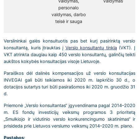
valdymas,
valdymas
personalo
valdymas, darbo
teisė ir sauga
Verslininkai galės konsultuotis pas bet kurį pasirinktą verslo
konsultantą, kuris įtrauktas į
Verslo konsultantų tinklą
(VKT). Į
VKT atrinkta daugiau kaip 450 verslo konsultantų, galinčių teikti
aukštos kokybės konsultacijas visoje Lietuvoje.
Paraiškos dėl dalinės kompensacijos už verslo konsultacijas
INVEGAI gali būti teikiamos iki 2020 m. lapkričio 30 d., o
dotacijos sutartys turi būti pasirašomos iki 2020 m. gruodžio 31
d.
Priemonė „Verslo konsultantas“ įgyvendinama pagal 2014–2020
m. ES fondų investicijų veiksmų programos 3 prioritetą
„Smulkiojo ir vidutinio verslo konkurencingumo skatinimas“ ir
prisideda prie Lietuvos verslumo veiksmų 2014–2020 m. plano.
Pastabos: