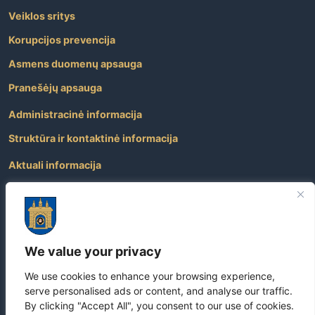
Veiklos sritys
Korupcijos prevencija
Asmens duomenų apsauga
Pranešėjų apsauga
Administracinė informacija
Struktūra ir kontaktinė informacija
Aktuali informacija
Paslaugos
Atviri duomenys
Nuorodos
We value your privacy
Dažniausiai užduodami klausimai
We use cookies to enhance your browsing experience,
Apie savivaldybę
serve personalised ads or content, and analyse our traffic.
By clicking "Accept All", you consent to our use of cookies.