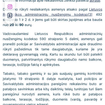
Detalesnė informacija apie reikalavimus ženklui pateikta
apraše
.
Draudimo rūkyti nesilaikantys asmenys atsako pagal
Lietuvos
Respublikos administracinių nusižengimų kodekso
[3]
492
straipsnio 1 ir 2 d. ir jiems gali būti skirtas įspėjimas arba bauda
nuo
20
iki
90
eurų.
Vadovaudamiesi Lietuvos Respublikos administracinių
nusižengimų kodekso 590 straipsnio 5 dalimi, asmenys gali
pranešti policijai ar Savivaldybės administracijai apie draudimo
rūkyti pažeidimus tik tame daugiabutyje, kuriame jie yra
deklaravę gyvenamąją vietą. Kartu su skundu turi būti pateikti
duomenys, patvirtinantys rūkymo daugiabučio namo balkone,
terasoje, lodžijoje faktą ir aplinkybes.
Tabako, tabako gaminių ir su jais susijusių gaminių kontrolės
įstatymo 19 straipsnio 8 dalyje nustatyta, kad policijos ar
Savivaldybės administracijos pareigūno reikalavimu buto ar
patalpos savininkas arba kitų daiktinių teisių turėtojas turi šiam
pareigūnui nurodyti asmens, kuris rūkė buto ar patalpos
balkone, terasoje, lodžijoje, duomenis (vardą, pavardę ir
gyvenamosios vietos adresą).