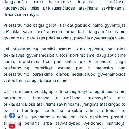
daugiabučio namo balkonuose, terasose ir lodžijose,
nuosavybės teise priklausančiuose atskiriems savininkams,
draudžiama rūkyti.
Prieštaravimas baigia galioti, kai daugiabučio namo gyventojas
atšaukia savo prieštaravimą arba kai daugiabučio namo
gyventojas, pareiškęs prieštaravimą, pakeičia gyvenamąją vietą.
Jei prieštaravimą pareikš asmuo, kuris gyvena, bet nėra
deklaravęs gyvenamosios vietos konkrečiame daugiabučiame
name, draudimas bus panaikintas po 6 mėnesių, jeigu
prieštaravimą pareiškęs asmuo per 6 mėnesius nuo
prieštaravimo pareiškimo dienos nedeklaruos gyvenamosios
vietos tame daugiabučiame name.
Už informacinių ženklų apie draudimą rūkyti daugiabučio namo
balkonuose, terasose ir lodžijose, nuosavybės teise
priklausančiuose atskiriems savininkams, įrengimą atsakingas to
pastato bendrojo naudojimo objektų administratorius, to
daugiabučio gyvenamojo namo ar kitos paskirties pastatų
savininkų bendrija arba savivaldybės vykdomoji institucija.