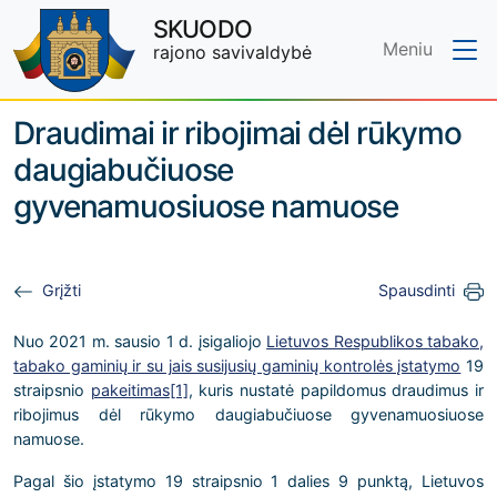
SKUODO
Meniu
rajono savivaldybė
Skip to main content
Draudimai ir ribojimai dėl rūkymo
daugiabučiuose
gyvenamuosiuose namuose
Grįžti
Spausdinti
Nuo 2021 m. sausio 1 d. įsigaliojo
Lietuvos Respublikos tabako,
tabako gaminių ir su jais susijusių gaminių kontrolės įstatymo
19
straipsnio
pakeitimas
[1]
, kuris nustatė papildomus draudimus ir
ribojimus dėl rūkymo daugiabučiuose gyvenamuosiuose
namuose.
Pagal šio įstatymo 19 straipsnio 1 dalies 9 punktą, Lietuvos