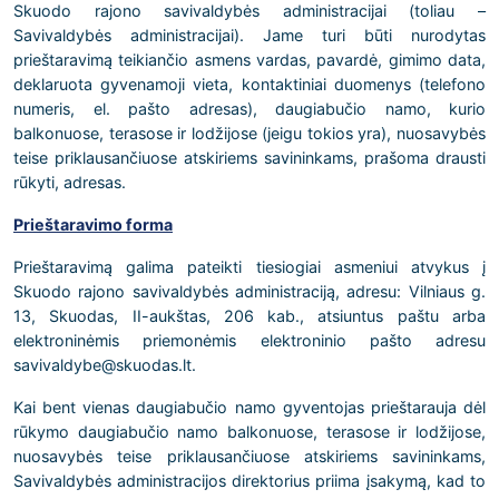
Skuodo rajono savivaldybės administracijai (toliau –
Savivaldybės administracijai). Jame turi būti nurodytas
prieštaravimą teikiančio asmens vardas, pavardė, gimimo data,
deklaruota gyvenamoji vieta, kontaktiniai duomenys (telefono
numeris, el. pašto adresas), daugiabučio namo, kurio
balkonuose, terasose ir lodžijose (jeigu tokios yra), nuosavybės
teise priklausančiuose atskiriems savininkams, prašoma drausti
rūkyti, adresas.
Prieštaravimo forma
Prieštaravimą galima pateikti tiesiogiai asmeniui atvykus į
Skuodo rajono savivaldybės administraciją, adresu: Vilniaus g.
13, Skuodas, II-aukštas, 206 kab., atsiuntus paštu arba
elektroninėmis priemonėmis elektroninio pašto adresu
savivaldybe@skuodas.lt.
Kai bent vienas daugiabučio namo gyventojas prieštarauja dėl
rūkymo daugiabučio namo balkonuose, terasose ir lodžijose,
nuosavybės teise priklausančiuose atskiriems savininkams,
Savivaldybės administracijos direktorius priima įsakymą, kad to