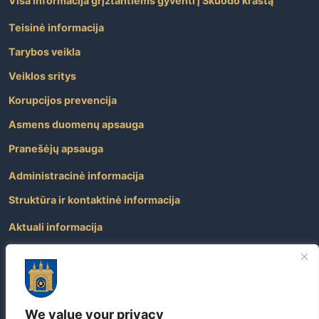
Visa informacija grįžtantiems gyventi į Skuodo kraštą
Teisinė informacija
Tarybos veikla
Veiklos sritys
Korupcijos prevencija
Asmens duomenų apsauga
Pranešėjų apsauga
Administracinė informacija
Struktūra ir kontaktinė informacija
Aktuali informacija
Paslaugos
Atviri duomenys
Nuorodos
We value your privacy