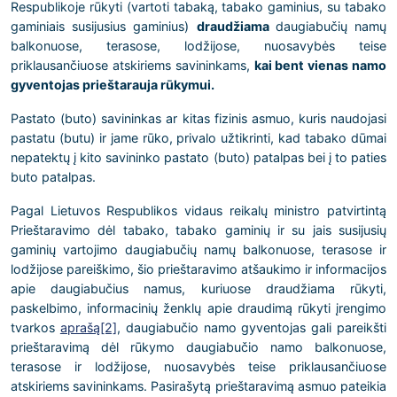
Respublikoje rūkyti (vartoti tabaką, tabako gaminius, su tabako
gaminiais susijusius gaminius)
draudžiama
daugiabučių namų
balkonuose, terasose, lodžijose, nuosavybės teise
priklausančiuose atskiriems savininkams,
kai bent vienas namo
gyventojas prieštarauja rūkymui.
Pastato (buto) savininkas ar kitas fizinis asmuo, kuris naudojasi
pastatu (butu) ir jame rūko, privalo užtikrinti, kad tabako dūmai
nepatektų į kito savininko pastato (buto) patalpas bei į to paties
buto patalpas.
Pagal Lietuvos Respublikos vidaus reikalų ministro patvirtintą
Prieštaravimo dėl tabako, tabako gaminių ir su jais susijusių
gaminių vartojimo daugiabučių namų balkonuose, terasose ir
lodžijose pareiškimo, šio prieštaravimo atšaukimo ir informacijos
apie daugiabučius namus, kuriuose draudžiama rūkyti,
paskelbimo, informacinių ženklų apie draudimą rūkyti įrengimo
tvarkos
aprašą
[2]
, daugiabučio namo gyventojas gali pareikšti
prieštaravimą dėl rūkymo daugiabučio namo balkonuose,
terasose ir lodžijose, nuosavybės teise priklausančiuose
atskiriems savininkams. Pasirašytą prieštaravimą asmuo pateikia