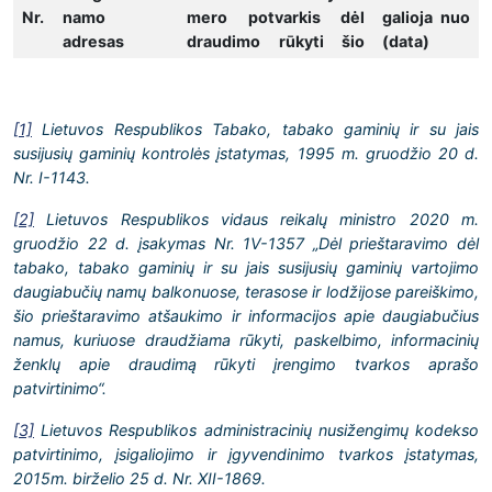
Nr.
namo
atskiriems
mero potvarkis dėl
galioja nuo
adresas
savininkams, numeris ir
draudimo rūkyti šio
(data)
data
namo balkonuose,
terasose ir lodžijose,
3.
Sodų g. 3,
2026-03-31 Nr. M2-132
2026-04-
nuosavybės teise
[
1]
Lietuvos Respublikos Tabako, tabako gaminių ir su jais
Skuodas
27
priklausančiuose
susijusių gaminių kontrolės įstatymas, 1995 m. gruodžio 20 d.
atskiriems
Nr. I-1143.
savininkams, numeris
ir data
[2]
Lietuvos Respublikos vidaus reikalų ministro 2020 m.
gruodžio 22 d. įsakymas Nr. 1V-1357 „Dėl prieštaravimo dėl
4.
J.
2026-07-13 Nr. M2-
2026-08-
tabako, tabako gaminių ir su jais susijusių gaminių vartojimo
Basanavičiaus
342
03
daugiabučių namų balkonuose, terasose ir lodžijose pareiškimo,
g. 34,
šio prieštaravimo atšaukimo ir informacijos apie daugiabučius
Skuodas
namus, kuriuose draudžiama rūkyti, paskelbimo, informacinių
ženklų apie draudimą rūkyti įrengimo tvarkos aprašo
patvirtinimo“.
[3]
Lietuvos Respublikos administracinių nusižengimų kodekso
patvirtinimo, įsigaliojimo ir įgyvendinimo tvarkos įstatymas,
2015m. birželio 25 d. Nr. XII-1869.