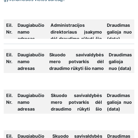
Eil.
Daugiabučio
Administracijos
Draudimas
Nr.
namo
direktoriaus įsakymo
galioja nuo
adresas
dėl draudimo rūkyti šio
(data)
namo balkonuose,
terasose ir lodžijose,
Eil.
Daugiabučio
Skuodo savivaldybės
Draudimas
nuosavybės teise
Nr.
namo
mero potvarkis dėl
galioja
priklausančiuose
adresas
draudimo rūkyti šio namo
nuo (data)
atskiriems
balkonuose, terasose ir
savininkams, numeris ir
lodžijose, nuosavybės
data
teise priklausančiuose
Eil.
Daugiabučio
atskiriems savininkams,
Skuodo savivaldybės
Draudimas
1.
Šatrijos g.
2021-02-22 Nr. A1-121
2021-03-
Nr.
namo
numeris ir data
mero potvarkis dėl
galioja nuo
36, Skuodas
22
adresas
draudimo rūkyti šio
(data)
2.
Gedimino g.
2025-07-16 Nr. M2-291
2025-08-
namo balkonuose,
11, Skuodas
08
terasose ir lodžijose,
nuosavybės teise
Eil.
Daugiabučio
priklausančiuose
Skuodo savivaldybės
Draudimas