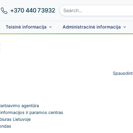
Search site:
Phone number:
+370 440 73932
Teisinė informacija
Administracinė informacija
i
Spausdint
darbiavimo agentūra
 informacijos ir paramos centras
biuras Lietuvoje
fondas