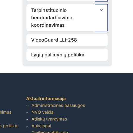
Tarpinstitucinio
bendradarbiavimo
koordinavimas
VideoGuard LLI-258
Lygių galimybių politika
Aktuali informacija
Administracinės paslaugos
inimas
NVO veikla
Atliekų tvarkymas
 politika
Aukcionai
Civilinė metrikacija