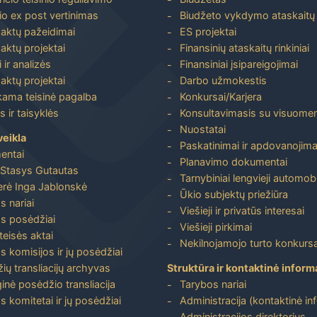
io ex post vertinimas
Biudžeto vykdymo ataskaitų r
 aktų pažeidimai
ES projektai
aktų projektai
Finansinių ataskaitų rinkiniai
 ir analizės
Finansiniai įsipareigojimai
aktų projektai
Darbo užmokestis
ma teisinė pagalba
Konkursai/Karjera
 ir taisyklės
Konsultavimasis su visuome
Nuostatai
veikla
Paskatinimai ir apdovanojima
entai
Planavimo dokumentai
Stasys Gutautas
Tarnybiniai lengvieji automobi
rė Inga Jablonskė
Ūkio subjektų priežiūra
s nariai
Viešieji ir privatūs interesai
s posėdžiai
Viešieji pirkimai
 teisės aktai
Nekilnojamojo turto konkursa
s komisijos ir jų posėdžiai
ių transliacijų archyvas
Struktūra ir kontaktinė inform
inė posėdžio transliacija
Tarybos nariai
s komitetai ir jų posėdžiai
Administracija (kontaktinė in
Administracijos direktorius