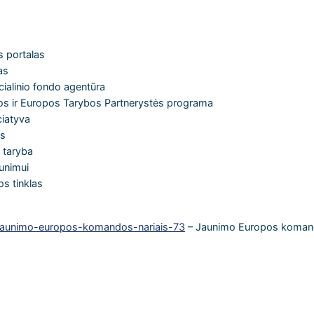
 portalas
as
alinio fondo agentūra
os ir Europos Tarybos Partnerystės programa
ciatyva
as
 taryba
aunimui
s tinklas
i-jaunimo-europos-komandos-nariais-73
– Jaunimo Europos koman