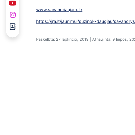
www.savanoriaujam.lt/;
https://jra.lt/jaunimui/suzinok-daugiau/savanor
Paskelbta: 27 lapkričio, 2019 | Atnaujinta: 9 liepos, 2