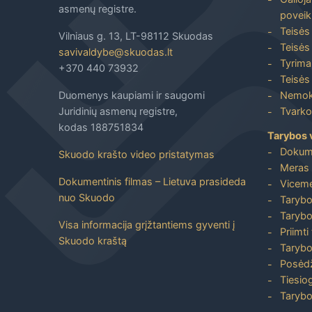
asmenų registre.
poveik
Teisės
Vilniaus g. 13, LT-98112 Skuodas
Teisės 
savivaldybe@skuodas.lt
Tyrimai
+370 440 73932
Teisės 
Duomenys kaupiami ir saugomi
Nemoka
Juridinių asmenų registre,
Tvarkos
kodas 188751834
Tarybos 
Dokum
Skuodo krašto video pristatymas
Meras 
Dokumentinis filmas – Lietuva prasideda
Viceme
nuo Skuodo
Tarybo
Tarybo
Visa informacija grįžtantiems gyventi į
Priimti
Skuodo kraštą
Tarybo
Posėdž
Tiesiog
Tarybo