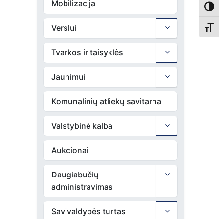
Mobilizacija
Toggl
Verslui
Toggl
Tvarkos ir taisyklės
Jaunimui
Komunalinių atliekų savitarna
Valstybinė kalba
Aukcionai
Daugiabučių
administravimas
Savivaldybės turtas