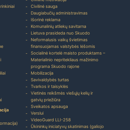
inkiniai
Civilinė sauga
Daugiabučių administravimas
Išorinė reklama
Komunalinių atliekų savitarna
Lietuva prasideda nuo Skuodo
Neformalusis vaikų švietimas
ne
finansuojamas valstybės lėšomis
Socialinė kortelė maisto produktams –
i
Materialinio nepritekliaus mažinimo
programa Skuodo rajone
liai
Mobilizacija
Savivaldybės turtas
Tvarkos ir taisyklės
Vietinės reikšmės viešųjų kelių ir
i
gatvių priežiūra
Sveikatos apsauga
acija
Verslui
VideoGuard LLI-258
formacija)
Ūkininkų iniciatyvų skatinimas (galiojo