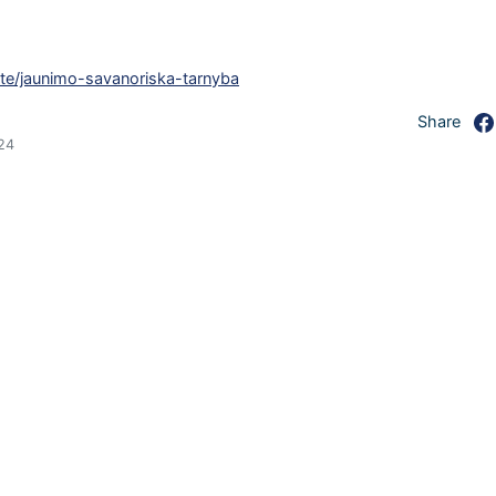
yste/jaunimo-savanoriska-tarnyba
Share
024