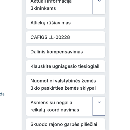
Aktuali informacija
ūkininkams
Atliekų rūšiavimas
CAFIGS LL-00228
Dalinis kompensavimas
Klauskite ugniagesio tiesiogiai!
Nuomotini valstybinės žemės
ūkio paskirties žemės sklypai
da
Asmens su negalia
reikalų koordinavimas
Skuodo rajono garbės piliečiai