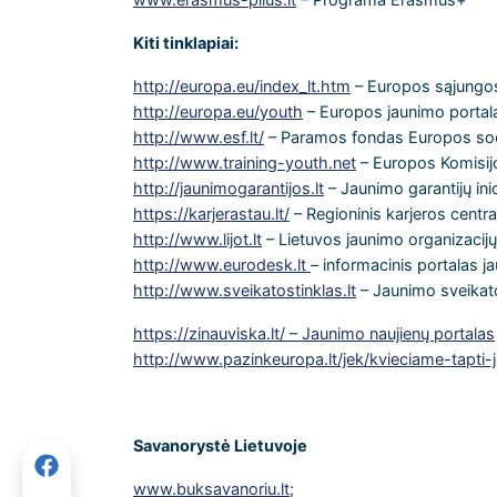
Kiti tinklapiai:
http://europa.eu/index_lt.htm
– Europos sąjungos
http://europa.eu/youth
– Europos jaunimo portal
http://www.esf.lt/
– Paramos fondas Europos soci
http://www.training-youth.net
– Europos Komisij
http://jaunimogarantijos.lt
– Jaunimo garantijų ini
https://karjerastau.lt/
– Regioninis karjeros centr
http://www.lijot.lt
– Lietuvos jaunimo organizacijų
http://www.eurodesk.lt
– informacinis portalas j
http://www.sveikatostinklas.lt
– Jaunimo sveikato
https://zinauviska.lt/ – Jaunimo naujienų portalas
http://www.pazinkeuropa.lt/jek/kvieciame-tapt
Savanorystė Lietuvoje
www.buksavanoriu.lt;