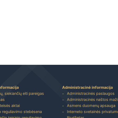
nformacija
Administracinė informacija
, siekiančių eiti pareigas
Administracinės paslaugos
mas
Administracinės naštos maž
 teisės aktai
Asmens duomenų apsauga
io reguliavimo stebėsena
Interneto svetainės privatumo
nčio teisinio reguliavimo
Biudžetas