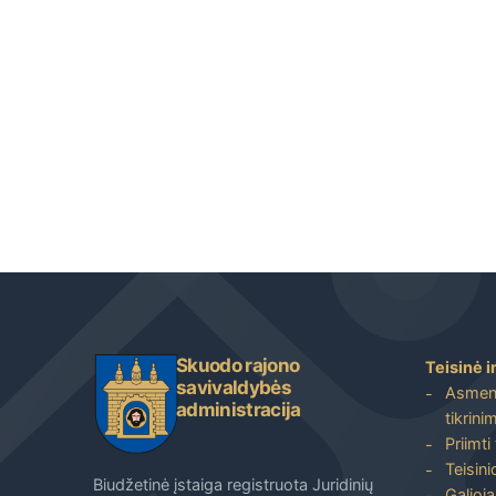
Skuodo rajono
Teisinė i
savivaldybės
Asmenų
administracija
tikrini
Priimti
Teisin
Biudžetinė įstaiga registruota Juridinių
Galioja