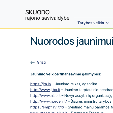
SKUODO
rajono savivaldybė
Tarybos veikla
Skip to main content
Nuorodos jaunimu
Grįžti
Jaunimo veiklos finansavimo galimybės:
https://jra.lt/
– Jaunimo reikalų agentūra
http://www.jtba.lt
– Jaunimo tarptautinio bendra
http://www.nisc.lt
– Nevyriausybinių organizacijų
http://www.norden.lt/
– Šiaurės ministrų tarybos 
https://smpf.lrv.lt/lt/
– Švietimo mainų paramos 
www.erasmus-plius.lt
– Programa Erasmus+