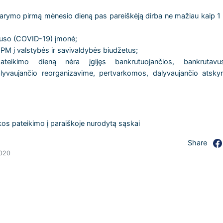
darymo pirmą mėnesio dieną pas pareiškėją dirba ne mažiau kaip 1 
iruso (COVID-19) įmonė;
PM į valstybės ir savivaldybės biudžetus;
ateikimo dieną nėra įgijęs bankrutuojančios, bankrutavus
lyvaujančio reorganizavime, pertvarkomos, dalyvaujančio atskyr
kos pateikimo į paraiškoje nurodytą sąskai
Share
2020