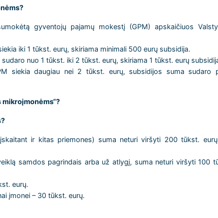
monėms?
 sumokėtą gyventojų pajamų mokestį (GPM) apskaičiuos Valsty
ia iki 1 tūkst. eurų, skiriama minimali 500 eurų subsidija.
aro nuo 1 tūkst. iki 2 tūkst. eurų, skiriama 1 tūkst. eurų subsidij
M siekia daugiau nei 2 tūkst. eurų, subsidijos suma sudaro 
os mikroįmonėms“?
s?
skaitant ir kitas priemones) suma neturi viršyti 200 tūkst. eurų
veiklą samdos pagrindais arba už atlygį, suma neturi viršyti 100 t
st. eurų.
ai įmonei – 30 tūkst. eurų.