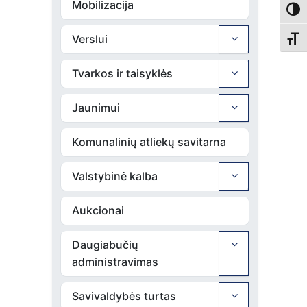
Mobilizacija
Toggl
Verslui
Toggl
Tvarkos ir taisyklės
Jaunimui
Komunalinių atliekų savitarna
Valstybinė kalba
Aukcionai
Daugiabučių
administravimas
Savivaldybės turtas