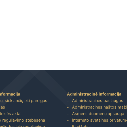
nformacija
Administracinė informacija
, siekiančių eiti pareigas
Administracinės paslaugos
mas
Administracinės naštos maž
 teisės aktai
Asmens duomenų apsauga
io reguliavimo stebėsena
Interneto svetainės privatumo
nčio teisinio reguliavimo
Biudžetas