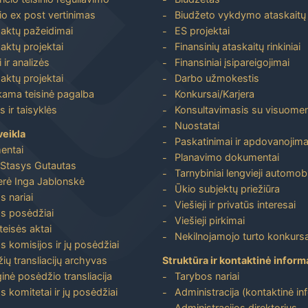
io ex post vertinimas
Biudžeto vykdymo ataskaitų r
 aktų pažeidimai
ES projektai
aktų projektai
Finansinių ataskaitų rinkiniai
 ir analizės
Finansiniai įsipareigojimai
aktų projektai
Darbo užmokestis
ma teisinė pagalba
Konkursai/Karjera
 ir taisyklės
Konsultavimasis su visuome
Nuostatai
veikla
Paskatinimai ir apdovanojima
entai
Planavimo dokumentai
Stasys Gutautas
Tarnybiniai lengvieji automobi
rė Inga Jablonskė
Ūkio subjektų priežiūra
s nariai
Viešieji ir privatūs interesai
s posėdžiai
Viešieji pirkimai
 teisės aktai
Nekilnojamojo turto konkursa
s komisijos ir jų posėdžiai
ių transliacijų archyvas
Struktūra ir kontaktinė inform
inė posėdžio transliacija
Tarybos nariai
s komitetai ir jų posėdžiai
Administracija (kontaktinė in
Administracijos direktorius