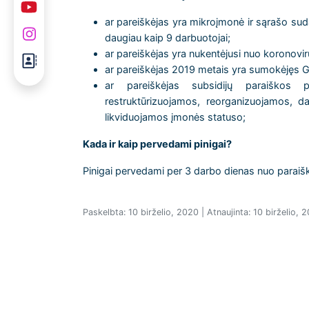
ar pareiškėjas yra mikroįmonė ir sąrašo su
daugiau kaip 9 darbuotojai;
ar pareiškėjas yra nukentėjusi nuo koronov
ar pareiškėjas 2019 metais yra sumokėjęs G
ar pareiškėjas subsidijų paraiškos p
restruktūrizuojamos, reorganizuojamos, da
likviduojamos įmonės statuso;
Kada ir kaip pervedami pinigai?
Pinigai pervedami per 3 darbo dienas nuo paraiš
Paskelbta: 10 birželio, 2020 | Atnaujinta: 10 birželio, 