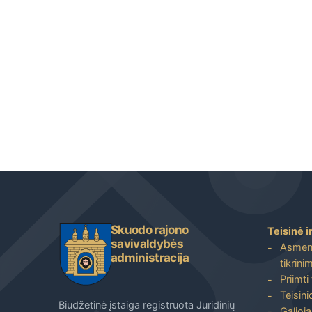
Skuodo rajono
Teisinė i
savivaldybės
Asmenų
administracija
tikrini
Priimti
Teisin
Biudžetinė įstaiga registruota Juridinių
Galioja