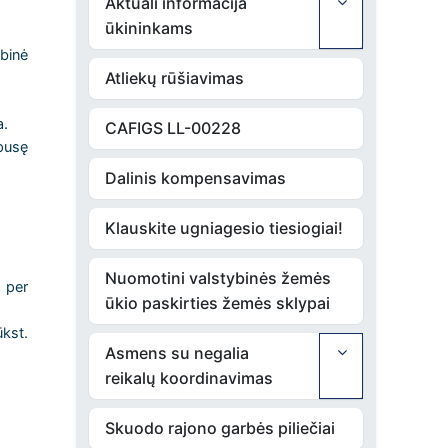
Aktuali informacija
ūkininkams
binė
Atliekų rūšiavimas
a.
CAFIGS LL-00228
pusę
Dalinis kompensavimas
Klauskite ugniagesio tiesiogiai!
Nuomotini valstybinės žemės
 per
ūkio paskirties žemės sklypai
ūkst.
Asmens su negalia
reikalų koordinavimas
Skuodo rajono garbės piliečiai