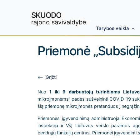
SKUODO
rajono savivaldybė
Tarybos veikla
Skip to main content
Priemonė „Subsidi
Grįžti
Nuo
1 iki 9 darbuotojų turinčioms Lietu
mikroįmonėms“ padės sušvelninti COVID-19 sukelt
šią priemonę mikroįmonės pretenduos į negrąžin
Priemonės įgyvendinimą administruoja Ekonomiko
inspekcija ir VšĮ Lietuvos verslo paramos age
bendrųjų funkcijų centras. Priemonei įgyvendinti s