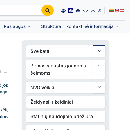
Paslaugos
Struktūra ir kontaktinė informacija
Sveikata
Pirmasis būstas jaunoms
i
šeimoms
ijos
NVO veikla
Pagal
Želdynai ir želdiniai
sčių
Statinių naudojimo priežiūra
inis