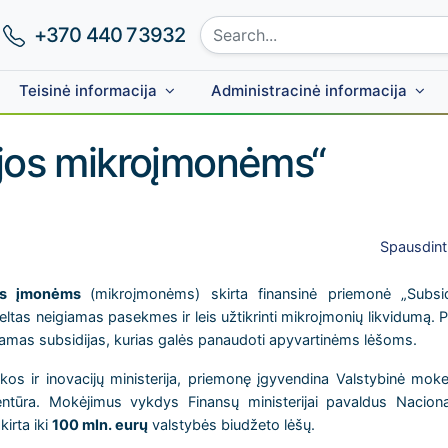
Search site:
Phone number:
+370 440 73932
Teisinė informacija
Administracinė informacija
jos mikroįmonėms“
Spausdint
vos įmonėms
(mikroįmonėms) skirta finansinė priemonė „Subsid
as neigiamas pasekmes ir leis užtikrinti mikroįmonių likvidumą. 
amas subsidijas, kurias galės panaudoti apyvartinėms lėšoms.
s ir inovacijų ministerija, priemonę įgyvendina Valstybinė moke
ntūra. Mokėjimus vykdys Finansų ministerijai pavaldus Nacional
kirta iki
100 mln. eurų
valstybės biudžeto lėšų.