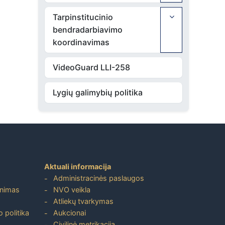
Tarpinstitucinio
bendradarbiavimo
koordinavimas
VideoGuard LLI-258
Lygių galimybių politika
Aktuali informacija
Administracinės paslaugos
inimas
NVO veikla
Atliekų tvarkymas
 politika
Aukcionai
Civilinė metrikacija