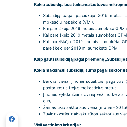
Kokia subsidija bus teikiama Lietuvos mikroį
Subsidiją pagal pareiškėjo 2019 metais
mokesčių inspekcija (VMI).
Kai pareiškėjo 2019 metais sumokėta GPM siek
Kai pareiškėjo 2019 metais sumokėtas GPM sud
Kai pareiškėjo 2019 metais sumokėta GP
pareiškėjo per 2019 m. sumokėto GPM.
Kaip gauti subsidiją pagal priemonę „Subsidij
Kokia maksimali subsidijų suma pagal sektoriu
Bendra vienai įmonei suteiktos pagalbos (į
pastaruosius trejus mokestinius metus.
Įmonei, vykdančiai krovinių vežimo keliais 
eurų.
Žemės ūkio sektoriaus vienai įmonei – 20 tūk
Žuvininkystės ir akvakultūros sektoriaus vien
VMI vertinimo kriterijai: