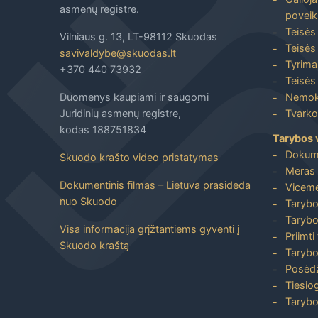
asmenų registre.
poveik
Teisės
Vilniaus g. 13, LT-98112 Skuodas
Teisės 
savivaldybe@skuodas.lt
Tyrimai
+370 440 73932
Teisės 
Duomenys kaupiami ir saugomi
Nemoka
Juridinių asmenų registre,
Tvarkos
kodas 188751834
Tarybos 
Dokum
Skuodo krašto video pristatymas
Meras 
Dokumentinis filmas – Lietuva prasideda
Viceme
nuo Skuodo
Tarybo
Tarybo
Visa informacija grįžtantiems gyventi į
Priimti
Skuodo kraštą
Tarybo
Posėdž
Tiesiog
Tarybo