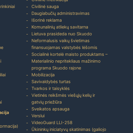
inkiniai
Civilinė sauga
Daugiabučių administravimas
Išorinė reklama
Komunalinių atliekų savitarna
Lietuva prasideda nuo Skuodo
Neformalusis vaikų švietimas
ne
finansuojamas valstybės lėšomis
Socialinė kortelė maisto produktams –
i
Materialinio nepritekliaus mažinimo
programa Skuodo rajone
liai
Mobilizacija
Savivaldybės turtas
Tvarkos ir taisyklės
Vietinės reikšmės viešųjų kelių ir
i
gatvių priežiūra
Sveikatos apsauga
acija
Verslui
VideoGuard LLI-258
formacija)
Ūkininkų iniciatyvų skatinimas (galiojo