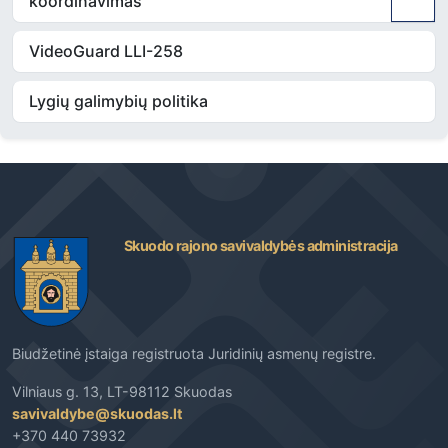
koordinavimas
VideoGuard LLI-258
Lygių galimybių politika
Skuodo rajono savivaldybės administracija
Biudžetinė įstaiga registruota Juridinių asmenų registre.
Vilniaus g. 13, LT-98112 Skuodas
savivaldybe@skuodas.lt
+370 440 73932