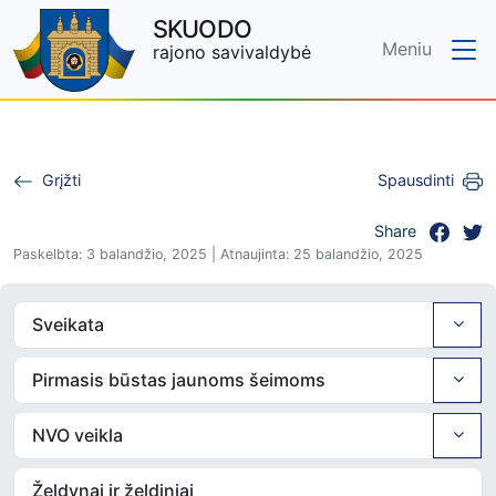
SKUODO
Meniu
rajono savivaldybė
Skip to main content
Grįžti
Spausdinti
Share
Paskelbta: 3 balandžio, 2025 | Atnaujinta: 25 balandžio, 2025
Sveikata
Pirmasis būstas jaunoms šeimoms
NVO veikla
Želdynai ir želdiniai