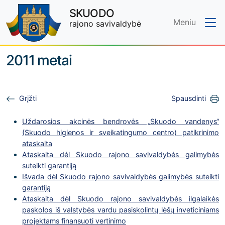
SKUODO
Meniu
rajono savivaldybė
Skip to main content
2011 metai
Grįžti
Spausdinti
Uždarosios akcinės bendrovės „Skuodo vandenys“
(Skuodo higienos ir sveikatingumo centro) patikrinimo
ataskaita
Ataskaita dėl Skuodo rajono savivaldybės galimybės
suteikti garantiją
Išvada dėl Skuodo rajono savivaldybės galimybės suteikti
garantiją
Ataskaita dėl Skuodo rajono savivaldybės ilgalaikės
paskolos iš valstybės vardu pasiskolintų lėšų inveticiniams
projektams finansuoti vertinimo