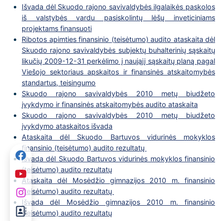
Išvada dėl Skuodo rajono savivaldybės ilgalaikės paskolos
iš valstybės vardu pasiskolintų lėšų inveticiniams
projektams finansuoti
Ribotos apimties finansinio (teisėtumo) audito ataskaita dėl
Skuodo rajono savivaldybės subjektų buhalterinių sąskaitų
likučių 2009-12-31 perkėlimo į naująjį sąskaitų planą pagal
Viešojo sektoriaus apskaitos ir finansinės atskaitomybės
standartus, teisingumo
Skuodo rajono savivaldybės 2010 metų biudžeto
įvykdymo ir finansinės atskaitomybės audito ataskaita
Skuodo rajono savivaldybės 2010 metų biudžeto
įvykdymo ataskaitos išvada
Ataskaita dėl Skuodo Bartuvos vidurinės mokyklos
finansinio (teisėtumo) audito rezultatų
Išvada dėl Skuodo Bartuvos vidurinės mokyklos finansinio
(teisėtumo) audito rezultatų
Ataskaita dėl Mosėdžio gimnazijos 2010 m. finansinio
(teisėtumo) audito rezultatų
Išvada dėl Mosėdžio gimnazijos 2010 m. finansinio
(teisėtumo) audito rezultatų