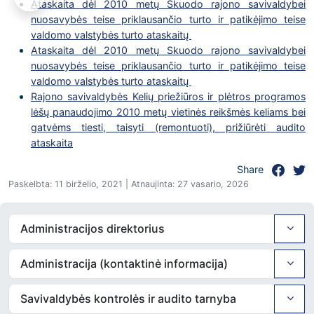
Ataskaita dėl 2010 metų Skuodo rajono savivaldybei
nuosavybės teise priklausančio turto ir patikėjimo teise
valdomo valstybės turto ataskaitų
Ataskaita dėl 2010 metų Skuodo rajono savivaldybei
nuosavybės teise priklausančio turto ir patikėjimo teise
valdomo valstybės turto ataskaitų
Rajono savivaldybės Kelių priežiūros ir plėtros programos
lėšų panaudojimo 2010 metų vietinės reikšmės keliams bei
gatvėms tiesti, taisyti (remontuoti), prižiūrėti audito
ataskaita
Share
Paskelbta: 11 birželio, 2021 | Atnaujinta: 27 vasario, 2026
Administracijos direktorius
Administracija (kontaktinė informacija)
Savivaldybės kontrolės ir audito tarnyba