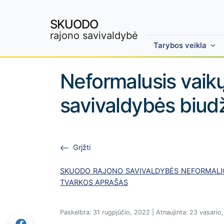
SKUODO
rajono savivaldybė
Tarybos veikla
Skip to main content
Neformalusis vaik
savivaldybės biud
Grįžti
SKUODO RAJONO SAVIVALDYBĖS NEFORMALIO
TVARKOS APRAŠAS
Paskelbta: 31 rugpjūčio, 2022 | Atnaujinta: 23 vasario