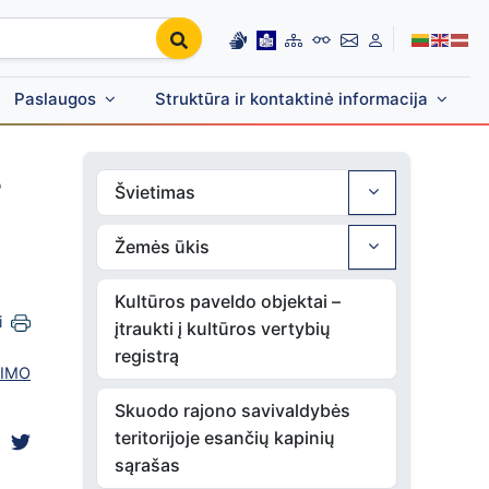
Paslaugos
Struktūra ir kontaktinė informacija
s
Švietimas
Žemės ūkis
Kultūros paveldo objektai –
i
įtraukti į kultūros vertybių
registrą
VIMO
Skuodo rajono savivaldybės
teritorijoje esančių kapinių
sąrašas