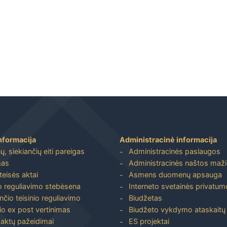
nformacija
Administracinė informacija
, siekiančių eiti pareigas
Administracinės paslaugos
mas
Administracinės naštos maž
 teisės aktai
Asmens duomenų apsauga
io reguliavimo stebėsena
Interneto svetainės privatumo
nčio teisinio reguliavimo
Biudžetas
io ex post vertinimas
Biudžeto vykdymo ataskaitų r
 aktų pažeidimai
ES projektai