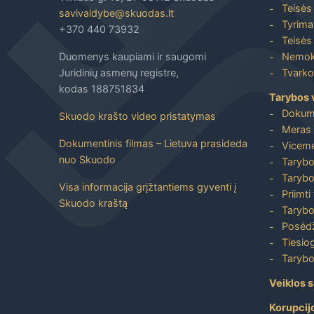
Teisės 
savivaldybe@skuodas.lt
Tyrimai
+370 440 73932
Teisės 
Duomenys kaupiami ir saugomi
Nemoka
Juridinių asmenų registre,
Tvarkos
kodas 188751834
Tarybos 
Dokum
Skuodo krašto video pristatymas
Meras 
Dokumentinis filmas – Lietuva prasideda
Viceme
nuo Skuodo
Tarybo
Tarybo
Visa informacija grįžtantiems gyventi į
Priimti
Skuodo kraštą
Tarybo
Posėdž
Tiesiog
Tarybo
Veiklos s
Korupcij