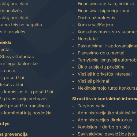
aktų projektai
Finansinių ataskaitų rinkiniai
 ir analizės
Finansiniai įsipareigojimai
aktų projektai
Darbo užmokestis
ma teisinė pagalba
Konkursai/Karjera
 ir taisyklės
Konsultavimasis su visuome
Nuostatai
veikla
Paskatinimai ir apdovanojima
entai
Planavimo dokumentai
Stasys Gutautas
Tarnybiniai lengvieji automobi
rė Inga Jablonskė
Ūkio subjektų priežiūra
s nariai
Viešieji ir privatūs interesai
s posėdžiai
Viešieji pirkimai
 teisės aktai
Nekilnojamojo turto konkursa
s komisijos ir jų posėdžiai
ių transliacijų archyvas
Struktūra ir kontaktinė inform
inė posėdžio transliacija
Tarybos nariai
s komitetai ir jų posėdžiai
Administracija (kontaktinė in
Administracijos direktorius
ritys
Komisijos ir darbo grupės
Savivaldybei pavaldžios įstai
os prevencija