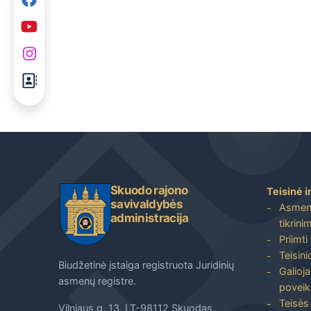
Skuodo rajono
Teisinė i
savivaldybės
Asmenų
administracija
tikrini
Priimti
Teisin
Biudžetinė įstaiga registruota Juridinių
Galioja
asmenų registre.
poveik
Teisės
Vilniaus g. 13, LT-98112 Skuodas