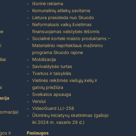
Išorinė reklama
Komunalinių atliekų savitarna
Lietuva prasideda nuo Skuodo
Neformalusis vaikų švietimas
ne
finansuojamas valstybės lėšomis
Socialinė kortelė maisto produktams –
i
Materialinio nepritekliaus mažinimo
programa Skuodo rajone
liai
Mobilizacija
Savivaldybės turtas
Tvarkos ir taisyklės
Vietinės reikšmės viešųjų kelių ir
i
gatvių priežiūra
Sveikatos apsauga
acija
Verslui
VideoGuard LLI-258
formacija)
Ūkininkų iniciatyvų skatinimas (galiojo
iki 2024 m. vasario 29 d.)
gos ir
Paslaugos