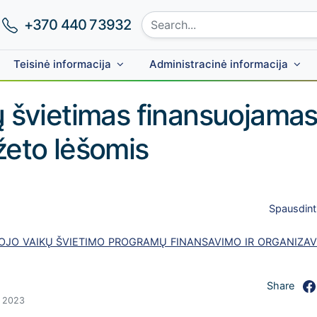
Search site:
Phone number:
+370 440 73932
Teisinė informacija
Administracinė informacija
ų švietimas finansuojama
žeto lėšomis
Spausdint
JO VAIKŲ ŠVIETIMO PROGRAMŲ FINANSAVIMO IR ORGANIZA
Share
, 2023