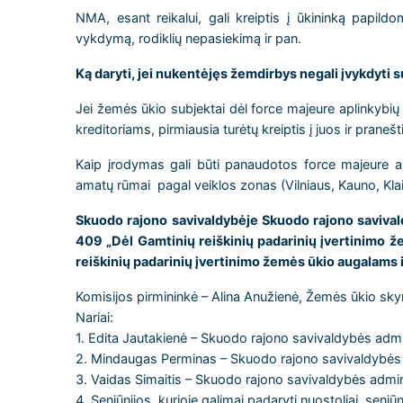
NMA, esant reikalui, gali kreiptis į ūkininką papild
vykdymą, rodiklių nepasiekimą ir pan.
Ką daryti, jei nukentėjęs žemdirbys negali įvykdyti 
Jei žemės ūkio subjektai dėl force majeure aplinkybių 
kreditoriams, pirmiausia turėtų kreiptis į juos ir praneš
Kaip įrodymas gali būti panaudotos force majeure a
amatų rūmai pagal veiklos zonas (Vilniaus, Kauno, Klai
Skuodo rajono savivaldybėje Skuodo rajono savivald
409 „Dėl Gamtinių reiškinių padarinių įvertinimo
reiškinių padarinių įvertinimo žemės ūkio augalams i
Komisijos pirmininkė – Alina Anužienė, Žemės ūkio sky
Nariai:
1. Edita Jautakienė – Skuodo rajono savivaldybės admin
2. Mindaugas Perminas – Skuodo rajono savivaldybės a
3. Vaidas Simaitis – Skuodo rajono savivaldybės admi
4. Seniūnijos, kurioje galimai padaryti nuostoliai, seniū