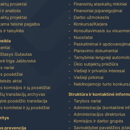
aktų projektai
Finansinių ataskaitų rinkiniai
 ir analizės
Finansiniai įsipareigojimai
aktų projektai
Darbo užmokestis
ma teisinė pagalba
Konkursai/Karjera
 ir taisyklės
Konsultavimasis su visuome
Nuostatai
veikla
Paskatinimai ir apdovanojima
entai
Planavimo dokumentai
Stasys Gutautas
Tarnybiniai lengvieji automobi
rė Inga Jablonskė
Ūkio subjektų priežiūra
s nariai
Viešieji ir privatūs interesai
s posėdžiai
Viešieji pirkimai
 teisės aktai
Nekilnojamojo turto konkursa
s komisijos ir jų posėdžiai
ių transliacijų archyvas
Struktūra ir kontaktinė inform
inė posėdžio transliacija
Tarybos nariai
s komitetai ir jų posėdžiai
Administracija (kontaktinė in
Administracijos direktorius
ritys
Komisijos ir darbo grupės
Savivaldybei pavaldžios įstai
os prevencija