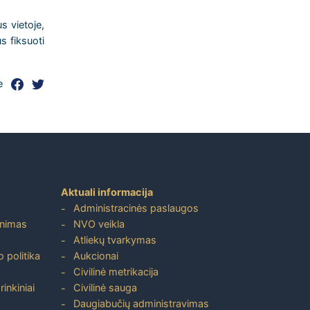
s vietoje,
s fiksuoti
e
Aktuali informacija
Administracinės paslaugos
inimas
NVO veikla
Atliekų tvarkymas
 politika
Aukcionai
Civilinė metrikacija
inkiniai
Civilinė sauga
Daugiabučių administravimas