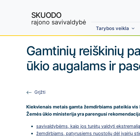
SKUODO
rajono savivaldybė
Tarybos veikla
Skip to main content
Gamtinių reiškinių p
ūkio augalams ir pas
Grįžti
Kiekvienais metais gamta žemdirbiams pateikia vis k
Žemės ūkio ministerija yra parengusi rekomendacij
savivaldybėms, kaip jos turėtų valdyti ekstremaliąj
žemdirbiams, patyrusiems nuostolių dėl įvairių stic