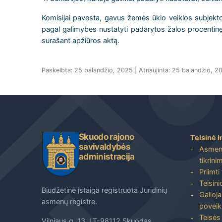
Komisijai pavesta, gavus žemės ūkio veiklos subjekto 
pagal galimybes nustatyti padarytos žalos procentinę iš
surašant apžiūros aktą.
Paskelbta: 25 balandžio, 2025 | Atnaujinta: 25 balandžio, 2
Skuodo rajono
Teisinė i
savivaldybės
Asmenų
administracija
tikrini
Priimti
Teisin
Biudžetinė įstaiga registruota Juridinių
Galioja
asmenų registre.
poveik
Teisės
Vilniaus g. 13, LT-98112 Skuodas