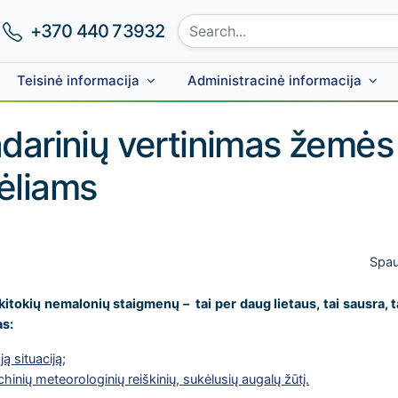
Search site:
Phone number:
+370 440 73932
Teisinė informacija
Administracinė informacija
adarinių vertinimas žemės
ėliams
Spau
itokių nemalonių staigmenų – tai per daug lietaus, tai sausra, t
as:
ą situaciją
;
hinių meteorologinių reiškinių, sukėlusių augalų žūtį.