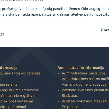
prašymą, įvertinti nukentėjusių pasėlių ir žemės ūkio augalų plotu
raišką bei faktą apie patirtus ar galimus ateityje patirti nuostoliu
Shar
025
nformacija
Administracinė informacija
, siekiančių eiti pareigas
Administracinės paslaugos
mas
Administracinės naštos maž
 teisės aktai
Asmens duomenų apsauga
io reguliavimo stebėsena
Interneto svetainės privatumo
nčio teisinio reguliavimo
Biudžetas
io ex post vertinimas
Biudžeto vykdymo ataskaitų r
 aktų pažeidimai
ES projektai