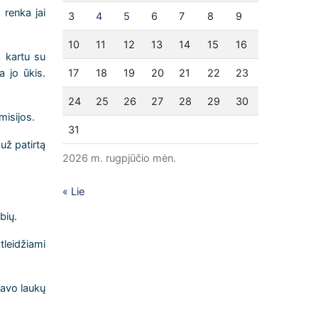
 renka jai
3
4
5
6
7
8
9
10
11
12
13
14
15
16
ą kartu su
a jo ūkis.
17
18
19
20
21
22
23
24
25
26
27
28
29
30
misijos.
31
už patirtą
2026 m. rugpjūčio mėn.
« Lie
bių.
tleidžiami
savo laukų