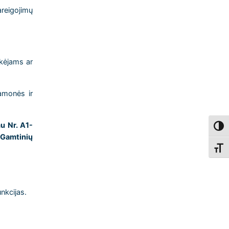
areigojimų
rkėjams ar
amonės ir
u Nr. A1-
Toggl
 Gamtinių
Toggl
nkcijas.