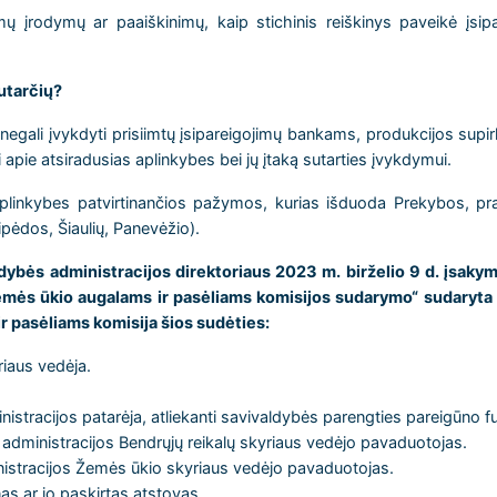
omų įrodymų ar paaiškinimų, kaip stichinis reiškinys paveikė įsip
sutarčių?
negali įvykdyti prisiimtų įsipareigojimų bankams, produkcijos supi
ti apie atsiradusias aplinkybes bei jų įtaką sutarties įvykdymui.
plinkybes patvirtinančios pažymos, kurias išduoda Prekybos, pr
pėdos, Šiaulių, Panevėžio).
ybės administracijos direktoriaus 2023 m. birželio 9 d. įsakym
 žemės ūkio augalams
ir pasėliams komisijos sudarymo“ sudaryta
r pasėliams komisija šios sudėties:
riaus vedėja.
istracijos patarėja, atliekanti savivaldybės parengties pareigūno fu
dministracijos Bendrųjų reikalų skyriaus vedėjo pavaduotojas.
nistracijos Žemės ūkio skyriaus vedėjo pavaduotojas.
nas ar jo paskirtas atstovas.