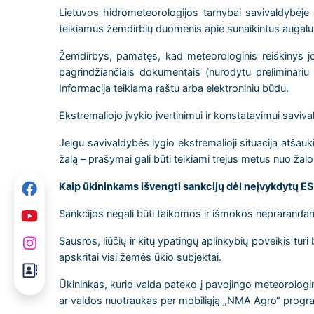
Lietuvos hidrometeorologijos tarnybai savivaldybėje ar
teikiamus žemdirbių duomenis apie sunaikintus augalus 
Žemdirbys, pamatęs, kad meteorologinis reiškinys jo 
pagrindžiančiais dokumentais (nurodytu preliminariu 
Informacija teikiama raštu arba elektroniniu būdu.
Ekstremaliojo įvykio įvertinimui ir konstatavimui savi
Jeigu savivaldybės lygio ekstremalioji situacija atšau
žalą – prašymai gali būti teikiami trejus metus nuo žal
Kaip ūkininkams išvengti sankcijų dėl neįvykdytų E
Sankcijos negali būti taikomos ir išmokos neprarandamos
Sausros, liūčių ir kitų ypatingų aplinkybių poveikis tur
apskritai visi žemės ūkio subjektai.
Ūkininkas, kurio valda pateko į pavojingo meteorologinio
ar valdos nuotraukas per mobiliąją „NMA Agro“ program