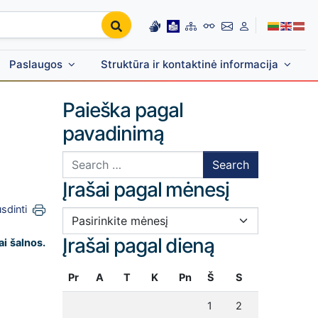
Paslaugos
Struktūra ir kontaktinė informacija
Paieška pagal
pavadinimą
Search for:
Įrašai pagal mėnesį
sdinti
Įrašai pagal mėnesį
Įrašai pagal dieną
ai šalnos.
Pr
A
T
K
Pn
Š
S
1
2