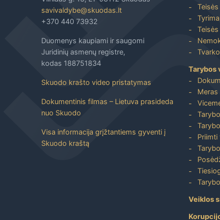
Teisės 
savivaldybe@skuodas.lt
Tyrimai
+370 440 73932
Teisės 
Duomenys kaupiami ir saugomi
Nemoka
Juridinių asmenų registre,
Tvarkos
kodas 188751834
Tarybos 
Dokum
Skuodo krašto video pristatymas
Meras 
Dokumentinis filmas – Lietuva prasideda
Viceme
nuo Skuodo
Tarybo
Tarybo
Visa informacija grįžtantiems gyventi į
Priimti
Skuodo kraštą
Tarybo
Posėdž
Tiesiog
Tarybo
Veiklos s
Korupcij