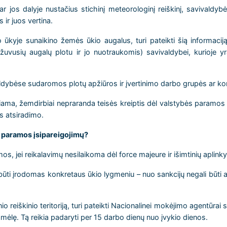
 jos dalyje nustačius stichinį meteorologinį reiškinį, savivaldybė
ir juos vertina.
ūkyje sunaikino žemės ūkio augalus, turi pateikti šią informacij
žuvusių augalų plotu ir jo nuotraukomis) savivaldybei, kurioje yr
valdybėse sudaromos plotų apžiūros ir įvertinimo darbo grupės ar ko
kiama, žemdirbiai nepraranda teisės kreiptis dėl valstybės paramos 
os atsiradimo.
S paramos įsipareigojimų?
, jei reikalavimų nesilaikoma dėl force majeure ir išimtinių aplinky
i būti įrodomas konkretaus ūkio lygmeniu – nuo sankcijų negali būti a
 reiškinio teritoriją, turi pateikti Nacionalinei mokėjimo agentūrai 
ėlę. Tą reikia padaryti per 15 darbo dienų nuo įvykio dienos.