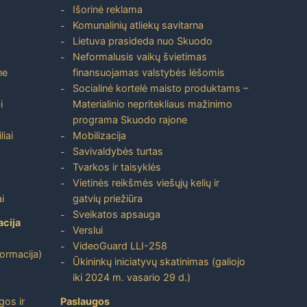
Išorinė reklama
Komunalinių atliekų savitarna
Lietuva prasideda nuo Skuodo
Neformalusis vaikų švietimas
ne
finansuojamas valstybės lėšomis
Socialinė kortelė maisto produktams –
i
Materialinio nepritekliaus mažinimo
programa Skuodo rajone
liai
Mobilizacija
Savivaldybės turtas
Tvarkos ir taisyklės
Vietinės reikšmės viešųjų kelių ir
i
gatvių priežiūra
Sveikatos apsauga
acija
Verslui
VideoGuard LLI-258
formacija)
Ūkininkų iniciatyvų skatinimas (galiojo
iki 2024 m. vasario 29 d.)
gos ir
Paslaugos