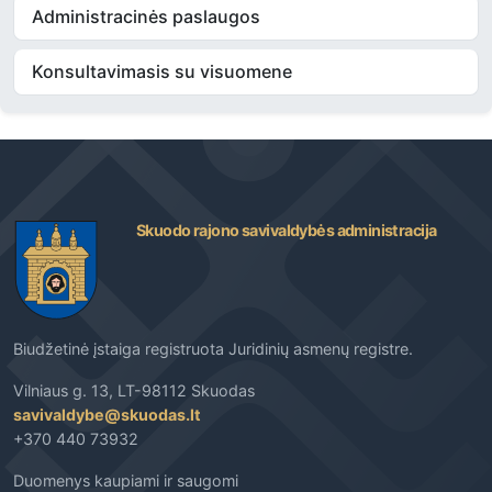
Administracinės paslaugos
Konsultavimasis su visuomene
Skuodo rajono savivaldybės administracija
Biudžetinė įstaiga registruota Juridinių asmenų registre.
Vilniaus g. 13, LT-98112 Skuodas
savivaldybe@skuodas.lt
+370 440 73932
Duomenys kaupiami ir saugomi