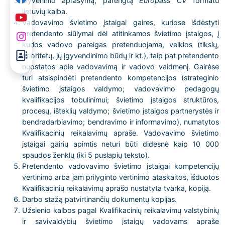
Gyvenimo aprašymą, parengtą
Europass CV
formatu
lietuvių kalba.
Vadovavimo švietimo įstaigai gaires, kuriose išdėstyti
pretendento siūlymai dėl atitinkamos švietimo įstaigos, į
kurios vadovo pareigas pretenduojama, veiklos (tikslų,
prioritetų, jų įgyvendinimo būdų ir kt.), taip pat pretendento
nuostatos apie vadovavimą ir vadovo vaidmenį. Gairėse
turi atsispindėti pretendento kompetencijos (strateginio
švietimo įstaigos valdymo; vadovavimo pedagogų
kvalifikacijos tobulinimui; švietimo įstaigos struktūros,
procesų, išteklių valdymo; švietimo įstaigos partnerystės ir
bendradarbiavimo; bendravimo ir informavimo), numatytos
Kvalifikacinių reikalavimų apraše. Vadovavimo švietimo
įstaigai gairių apimtis neturi būti didesnė kaip 10 000
spaudos ženklų (iki 5 puslapių teksto).
Pretendento vadovavimo švietimo įstaigai kompetencijų
vertinimo arba jam prilyginto vertinimo ataskaitos, išduotos
Kvalifikacinių reikalavimų aprašo nustatyta tvarka, kopiją.
Darbo stažą patvirtinančių dokumentų kopijas.
Užsienio kalbos pagal Kvalifikacinių reikalavimų valstybinių
ir savivaldybių švietimo įstaigų vadovams apraše