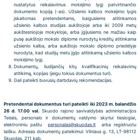
nustatytus reikalavimus mokėjimo lygį patvirtinančio
dokumento kopiją (-as). Užsienio kalbos mokėjimo lygis
įskaitomas pretendentams, baigusiems atitinkamos
užsienio kalbos studijas aukštojoje arba iki 2009 metų
aukštesniojoje mokykloje
,
arba įgijusiems ne mažiau kaip
pusę aukštojo mokslo diplome nurodytų kreditų atitinkama
užsienio kalba, arba aukštojo mokslo diplomo priedėlyje
nurodyta, kad studijų metu įgijo atitinkamą užsienio kalbos
mokėjimo lygį.
Dokumentų, liudijančių kitų kvalifikacinių reikalavimų
atitikimą, kopijas (jeigu tokius dokumentus turi).
Gali pateikti buvusių darbdavių rekomendacijas.
Pretendentai dokumentus turi pateikti
iki 2023 m. balandžio
26 d. 17.00 val.
Skuodo rajono savivaldybės administracijos
Teisės, personalo ir dokumentų valdymo skyriui tiesiogiai,
elektroniniu paštu
personalas@skuodas.lt
arba registruotu
laišku. Adresas dokumentų pateikimui: Vilniaus g. 13, LT-98112
Skuodas, 211 kab.