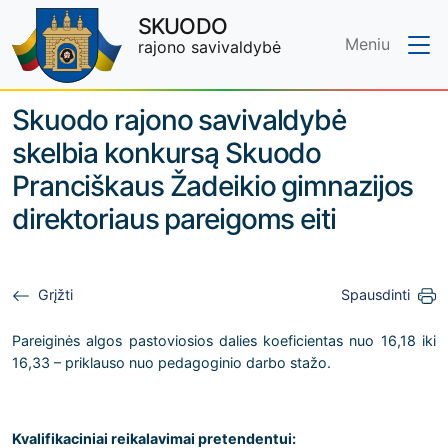
SKUODO
Meniu
rajono savivaldybė
Skip to main content
Skuodo rajono savivaldybė
skelbia konkursą Skuodo
Pranciškaus Žadeikio gimnazijos
direktoriaus pareigoms eiti
Grįžti
Spausdinti
Pareiginės algos pastoviosios dalies koeficientas nuo 16,18 iki
16,33 – priklauso nuo pedagoginio darbo stažo.
Kvalifikaciniai reikalavimai pretendentui: