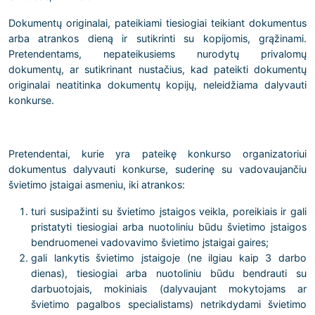
Dokumentų originalai, pateikiami tiesiogiai teikiant dokumentus
arba atrankos dieną ir sutikrinti su kopijomis, grąžinami.
Pretendentams, nepateikusiems nurodytų privalomų
dokumentų, ar sutikrinant nustačius, kad pateikti dokumentų
originalai neatitinka dokumentų kopijų, neleidžiama dalyvauti
konkurse.
Pretendentai, kurie yra pateikę konkurso organizatoriui
dokumentus dalyvauti konkurse, suderinę su vadovaujančiu
švietimo įstaigai asmeniu, iki atrankos:
turi susipažinti su švietimo įstaigos veikla, poreikiais ir gali
pristatyti tiesiogiai arba nuotoliniu būdu švietimo įstaigos
bendruomenei vadovavimo švietimo įstaigai gaires;
gali lankytis švietimo įstaigoje (ne ilgiau kaip 3 darbo
dienas), tiesiogiai arba nuotoliniu būdu bendrauti su
darbuotojais, mokiniais (dalyvaujant mokytojams ar
švietimo pagalbos specialistams) netrikdydami švietimo