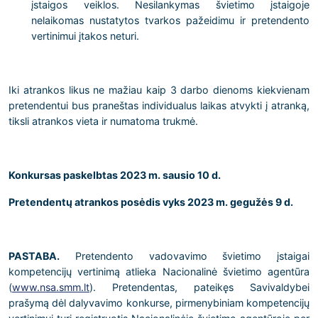
įstaigos veiklos. Nesilankymas švietimo įstaigoje
nelaikomas nustatytos tvarkos pažeidimu ir pretendento
vertinimui įtakos neturi.
Iki atrankos likus ne mažiau kaip 3 darbo dienoms kiekvienam
pretendentui bus praneštas individualus laikas atvykti į atranką,
tiksli atrankos vieta ir numatoma trukmė.
Konkursas paskelbtas 2023 m. sausio 10 d.
Pretendentų atrankos posėdis vyks 2023 m. gegužės 9 d.
PASTABA.
Pretendento vadovavimo švietimo įstaigai
kompetencijų vertinimą atlieka Nacionalinė švietimo agentūra
(
www.nsa.smm.lt
). Pretendentas, pateikęs Savivaldybei
prašymą dėl dalyvavimo konkurse, pirmenybiniam kompetencijų