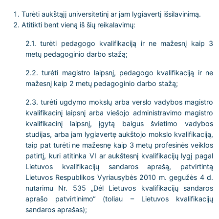
Turėti aukštąjį universitetinį ar jam lygiavertį išsilavinimą.
Atitikti bent vieną iš šių reikalavimų:
2.1. turėti pedagogo kvalifikaciją ir ne mažesnį kaip 3
metų pedagoginio darbo stažą;
2.2. turėti magistro laipsnį, pedagogo kvalifikaciją ir ne
mažesnį kaip 2 metų pedagoginio darbo stažą;
2.3. turėti ugdymo mokslų arba verslo vadybos magistro
kvalifikacinį laipsnį arba viešojo administravimo magistro
kvalifikacinį laipsnį, įgytą baigus švietimo vadybos
studijas, arba jam lygiavertę aukštojo mokslo kvalifikaciją,
taip pat turėti ne mažesnę kaip 3 metų profesinės veiklos
patirtį, kuri atitinka VI ar aukštesnį kvalifikacijų lygį pagal
Lietuvos kvalifikacijų sandaros aprašą, patvirtintą
Lietuvos Respublikos Vyriausybės 2010 m. gegužės 4 d.
nutarimu Nr. 535 „Dėl Lietuvos kvalifikacijų sandaros
aprašo patvirtinimo“ (toliau – Lietuvos kvalifikacijų
sandaros aprašas);