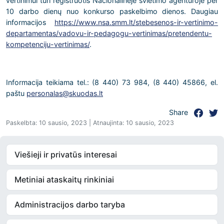
vertinimui turi registruotis Nacionalinėje švietimo agentūroje per
10 darbo dienų nuo konkurso paskelbimo dienos. Daugiau
informacijos
https://www.nsa.smm.lt/stebesenos-ir-vertinimo-
departamentas/vadovu-ir-pedagogu-vertinimas/pretendentu-
kompetenciju-vertinimas/
.
Informacija teikiama tel.: (8 440) 73 984, (8 440) 45866, el.
paštu
personalas@skuodas.lt
Share
Paskelbta: 10 sausio, 2023 | Atnaujinta: 10 sausio, 2023
Viešieji ir privatūs interesai
Metiniai ataskaitų rinkiniai
Administracijos darbo taryba