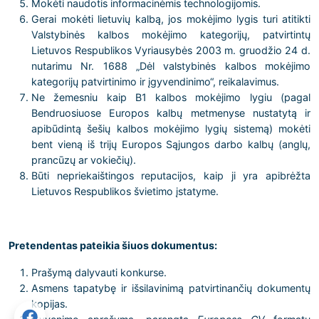
Mokėti naudotis informacinėmis technologijomis.
Gerai mokėti lietuvių kalbą, jos mokėjimo lygis turi atitikti
Valstybinės kalbos mokėjimo kategorijų, patvirtintų
Lietuvos Respublikos Vyriausybės 2003 m. gruodžio 24 d.
nutarimu Nr. 1688 „Dėl valstybinės kalbos mokėjimo
kategorijų patvirtinimo ir įgyvendinimo“, reikalavimus.
Ne žemesniu kaip B1 kalbos mokėjimo lygiu (pagal
Bendruosiuose Europos kalbų metmenyse nustatytą ir
apibūdintą šešių kalbos mokėjimo lygių sistemą) mokėti
bent vieną iš trijų Europos Sąjungos darbo kalbų (anglų,
prancūzų ar vokiečių).
Būti nepriekaištingos reputacijos, kaip ji yra apibrėžta
Lietuvos Respublikos švietimo įstatyme.
Pretendentas pateikia šiuos dokumentus:
Prašymą dalyvauti konkurse.
Asmens tapatybę ir išsilavinimą patvirtinančių dokumentų
kopijas.