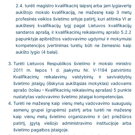
2.4. turėti magistro kvalifikacinį laipsnį arba jam lygiavertę
aukštojo mokslo kvalifikaciją, ne mažesnę kaip 3 metų
profesinės veiklos švietimo srityje patirtį, kuri atitinka VI ar
aukštesnį kvalifikacijų lygį pagal Lietuvos kvalifikacijų
sandaros aprašą, ir kvalifikacinių reikalavimų aprašo 5.2.2
papunktyje apibrėžtos vadovavimo ugdymui ir mokymuisi
kompetencijos įvertinimas turėtų būti ne žemesnio kaip
aukšto lygio (4 balai).
Turėti Lietuvos Respublikos švietimo ir mokslo ministro
2011 m. liepos 1 d. įsakymu Nr. V-1194 patvirtinto
Kvalifikacinių reikalavimų valstybinių ir savivaldybių
švietimo įstaigų (išskyrus aukštąsias mokyklas) vadovams
aprašo (toliau – Kvalifikacinių reikalavimų aprašas) 5 punkte
nustatytas vadovavimo švietimo įstaigai kompetencijas.
Turėti ne mažesnę kaip vienų metų vadovavimo suaugusių
asmenų grupei (grupėms) patirtį arba turėti ne mažesnę
kaip vienų metų švietimo organizavimo ir (ar) priežiūros
patirtį, įgytą viešojo administravimo institucijoje arba
švietimo pagalbos įstaigoje.