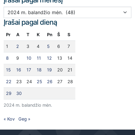
Įrašai pagal mėnesį
Įrašai pagal dieną
Pr
A
T
K
Pn
Š
S
1
2
3
4
5
6
7
8
9
10
11
12
13
14
15
16
17
18
19
20
21
22
23
24
25
26
27
28
29
30
2024 m. balandžio mėn.
« Kov
Geg »