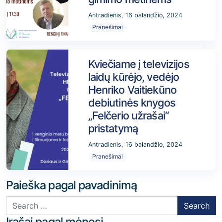
Antradienis, 16 balandžio, 2024
Pranešimai
Kviečiame į televizijos
laidų kūrėjo, vedėjo
Henriko Vaitiekūno
debiutinės knygos
„Felčerio užrašai“
pristatymą
Antradienis, 16 balandžio, 2024
Pranešimai
Paieška pagal pavadinimą
Search for:
Įrašai pagal mėnesį