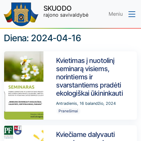
SKUODO
Meniu
rajono savivaldybė
Skip to main content
Diena:
2024-04-16
Kvietimas į nuotolinį
seminarą visiems,
norintiems ir
svarstantiems pradėti
ekologiškai ūkininkauti
Antradienis, 16 balandžio, 2024
Pranešimai
Kviečiame dalyvauti