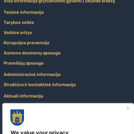
Visa informacija grįžtantiems gyventi į Skuodo kraštą
Teisinė informacija
Tarybos veikla
Veiklos sritys
Korupcijos prevencija
Asmens duomenų apsauga
Pranešėjų apsauga
Administracinė informacija
Struktūra ir kontaktinė informacija
Aktuali informacija
Paslaugos
Atviri duomenys
Nuorodos
We value your privacy