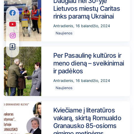
Daugiau nei 30-yje
Lietuvos miestų Caritas
rinks paramą Ukrainai
Antradienis, 16 balandžio, 2024
Naujienos
Per Pasaulinę kultūros ir
meno dieną – sveikinimai
ir padėkos
Antradienis, 16 balandžio, 2024
Naujienos
Kviečiame į literatūros
vakarą, skirtą Romualdo
Granausko 85-osioms
gimimo metinėms