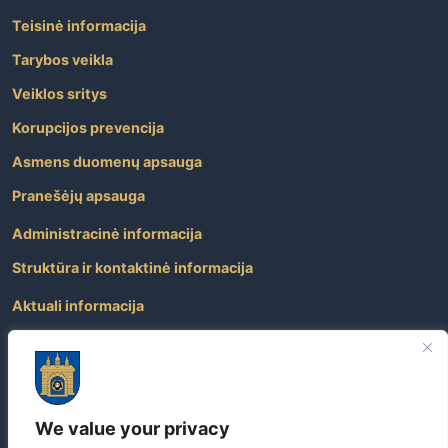
Teisinė informacija
Tarybos veikla
Veiklos sritys
Korupcijos prevencija
Asmens duomenų apsauga
Pranešėjų apsauga
Administracinė informacija
Struktūra ir kontaktinė informacija
Aktuali informacija
Paslaugos
Atviri duomenys
Nuorodos
We value your privacy
Dažniausiai užduodami klausimai