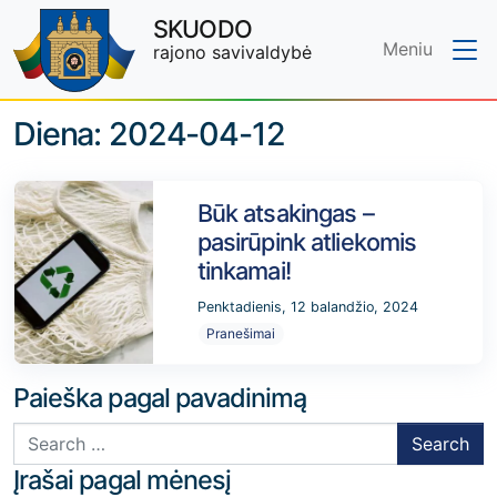
SKUODO
Meniu
rajono savivaldybė
Skip to main content
Diena:
2024-04-12
Būk atsakingas –
pasirūpink atliekomis
tinkamai!
Penktadienis, 12 balandžio, 2024
Pranešimai
Paieška pagal pavadinimą
Search for:
Įrašai pagal mėnesį