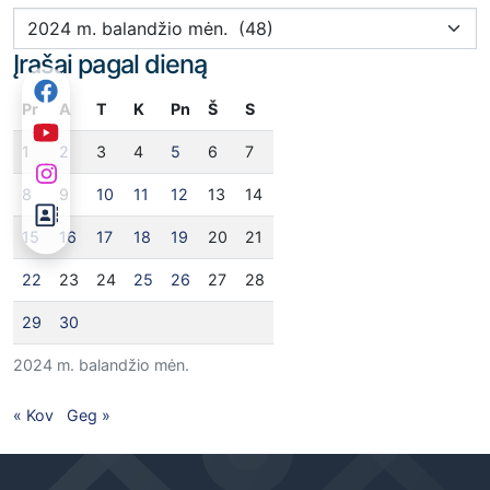
Įrašai pagal mėnesį
Įrašai pagal dieną
Pr
A
T
K
Pn
Š
S
1
2
3
4
5
6
7
8
9
10
11
12
13
14
15
16
17
18
19
20
21
22
23
24
25
26
27
28
29
30
2024 m. balandžio mėn.
« Kov
Geg »