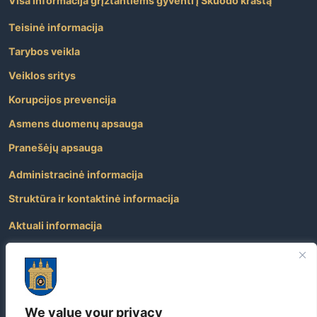
Visa informacija grįžtantiems gyventi į Skuodo kraštą
Teisinė informacija
Tarybos veikla
Veiklos sritys
Korupcijos prevencija
Asmens duomenų apsauga
Pranešėjų apsauga
Administracinė informacija
Struktūra ir kontaktinė informacija
Aktuali informacija
Paslaugos
Atviri duomenys
Nuorodos
We value your privacy