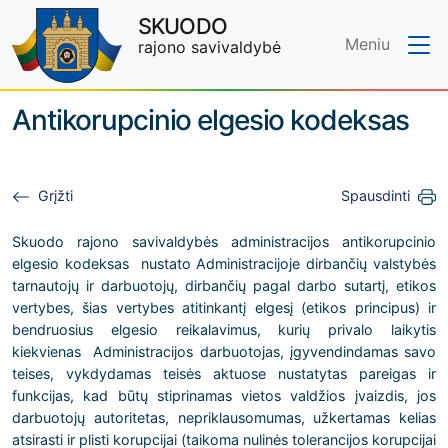
SKUODO
Meniu
rajono savivaldybė
Skip to main content
Antikorupcinio elgesio kodeksas
Grįžti
Spausdinti
Skuodo rajono savivaldybės administracijos antikorupcinio
elgesio kodeksas nustato Administracijoje dirbančių valstybės
tarnautojų ir darbuotojų, dirbančių pagal darbo sutartį, etikos
vertybes, šias vertybes atitinkantį elgesį (etikos principus) ir
bendruosius elgesio reikalavimus, kurių privalo laikytis
kiekvienas Administracijos darbuotojas, įgyvendindamas savo
teises, vykdydamas teisės aktuose nustatytas pareigas ir
funkcijas, kad būtų stiprinamas vietos valdžios įvaizdis, jos
darbuotojų autoritetas, nepriklausomumas, užkertamas kelias
atsirasti ir plisti korupcijai (taikoma nulinės tolerancijos korupcijai