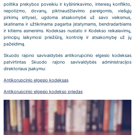
politika prekybos poveikiu ir kyšininkavimo, interesų konflikto,
nepotizmo, dovanų, piktnaudžiavimo pareigomis, viešųjų
pirkimų srityse), ugdoma atsakomybė už savo veiksmus,
skatinama ir užtikrinama pagarba įstatymams, bendradarbiams
ir kitiems asmenims. Kodeksas nustato ir Kodekso reikalavimų,
principų laikymosi priežiūrą, kontrolę ir atsakomybę už jų
pažeidimą.
Skuodo rajono savivaldybės antikorupcinio elgesio kodeksas
patvirtintas Skuodo rajono savivaldybės administracijos
direktoriaus įsakymu:
Antikorupcinio elgesio kodeksas
Antikorupcinio elgesio kodekso priedas