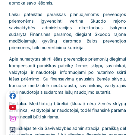
apmoka savo lėšomis.
Laiku pateiktas paraiškas planuojamoms prevencijos
priemonėms įgyvendinti vertina Skuodo rajono
savivaldybės administracijos direktoriaus įsakymu
sudaryta Finansinės paramos, diegiant Skuodo rajone
medžiojamųjų gyvūnų daromos žalos prevencijos
priemones, teikimo vertinimo komisija.
Apie numatytas skirti lėšas prevencijos priemonių diegimui
kompensuoti paraiškas pateikę žemės sklypų savininkai,
valdytojai ir naudotojai informuojami po nutarimo skirti
lėšas priėmimo. Su finansavimą gavusiais žemės sklypų,
kuriuose medžioklė neuždrausta, savininkais, valdytojais
arba naudotojais sudaroma lėšų naudojimo sutartis.
Pastaba
. Medžiotojų būreliai (klubai) nėra žemės sklypų
savininkai, valdytojai ar naudotojai, todėl finansinė parama
jiems negali būti skiriama.
Pareiškėjas teikia Savivaldybės administracijai paraišką dėl
prevencijos priemonės (-ių) diegimo finansinės paramos