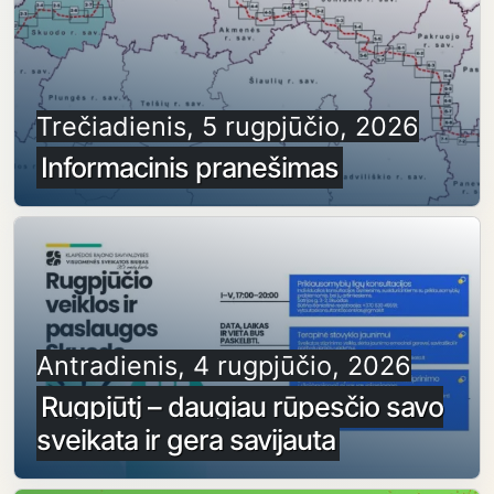
Trečiadienis, 5 rugpjūčio, 2026
Informacinis pranešimas
Antradienis, 4 rugpjūčio, 2026
Rugpjūtį – daugiau rūpesčio savo
sveikata ir gera savijauta