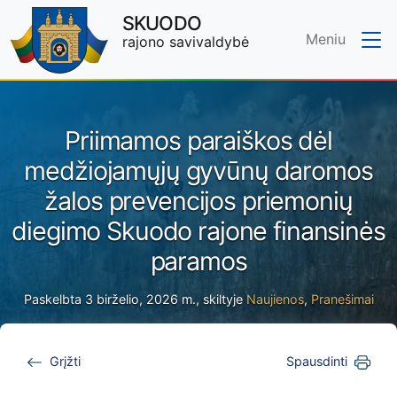
SKUODO
Meniu
rajono savivaldybė
Skip to main content
Priimamos paraiškos dėl
medžiojamųjų gyvūnų daromos
žalos prevencijos priemonių
diegimo Skuodo rajone finansinės
paramos
Paskelbta 3 birželio, 2026 m., skiltyje
Naujienos
,
Pranešimai
Grįžti
Spausdinti