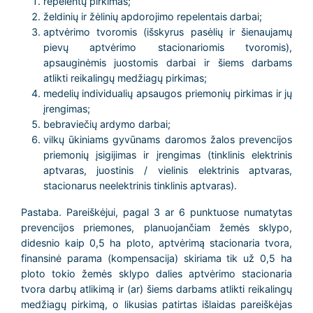
repelentų pirkimas;
želdinių ir žėlinių apdorojimo repelentais darbai;
aptvėrimo tvoromis (išskyrus pasėlių ir šienaujamų
pievų aptvėrimo stacionariomis tvoromis),
apsauginėmis juostomis darbai ir šiems darbams
atlikti reikalingų medžiagų pirkimas;
medelių individualių apsaugos priemonių pirkimas ir jų
įrengimas;
bebraviečių ardymo darbai;
vilkų ūkiniams gyvūnams daromos žalos prevencijos
priemonių įsigijimas ir įrengimas (tinklinis elektrinis
aptvaras, juostinis / vielinis elektrinis aptvaras,
stacionarus neelektrinis tinklinis aptvaras).
Pastaba. Pareiškėjui, pagal 3 ar 6 punktuose numatytas
prevencijos priemones, planuojančiam žemės sklypo,
didesnio kaip 0,5 ha ploto, aptvėrimą stacionaria tvora,
finansinė parama (kompensacija) skiriama tik už 0,5 ha
ploto tokio žemės sklypo dalies aptvėrimo stacionaria
tvora darbų atlikimą ir (ar) šiems darbams atlikti reikalingų
medžiagų pirkimą, o likusias patirtas išlaidas pareiškėjas