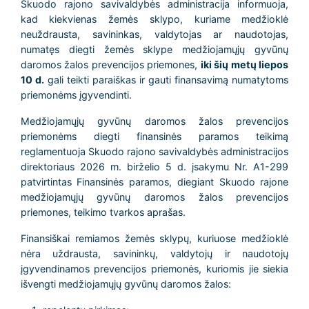
Skuodo rajono savivaldybės administracija informuoja,
kad kiekvienas žemės sklypo, kuriame medžioklė
neuždrausta, savininkas, valdytojas ar naudotojas,
numatęs diegti žemės sklype medžiojamųjų gyvūnų
daromos žalos prevencijos priemones,
iki šių metų liepos
10 d.
gali teikti paraiškas ir gauti finansavimą numatytoms
priemonėms įgyvendinti.
Medžiojamųjų gyvūnų daromos žalos prevencijos
priemonėms diegti finansinės paramos teikimą
reglamentuoja Skuodo rajono savivaldybės administracijos
direktoriaus 2026 m. birželio 5 d. įsakymu Nr. A1-299
patvirtintas Finansinės paramos, diegiant Skuodo rajone
medžiojamųjų gyvūnų daromos žalos prevencijos
priemones, teikimo tvarkos aprašas.
Finansiškai remiamos žemės sklypų, kuriuose medžioklė
nėra uždrausta, savininkų, valdytojų ir naudotojų
įgyvendinamos prevencijos priemonės, kuriomis jie siekia
išvengti medžiojamųjų gyvūnų daromos žalos: