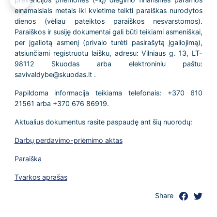
einamaisiais metais iki kvietime teikti paraiškas nurodytos
dienos (vėliau pateiktos paraiškos nesvarstomos).
Paraiškos ir susiję dokumentai gali būti teikiami asmeniškai,
per įgaliotą asmenį (privalo turėti pasirašytą įgaliojimą),
atsiunčiami registruotu laišku, adresu: Vilniaus g. 13, LT-
98112 Skuodas arba elektroniniu paštu:
savivaldybe@skuodas.lt .
Papildoma informacija teikiama telefonais: +370 610
21561 arba +370 676 86919.
Aktualius dokumentus rasite paspaudę ant šių nuorodų:
Darbų perdavimo-priėmimo aktas
Paraiška
Tvarkos aprašas
Share