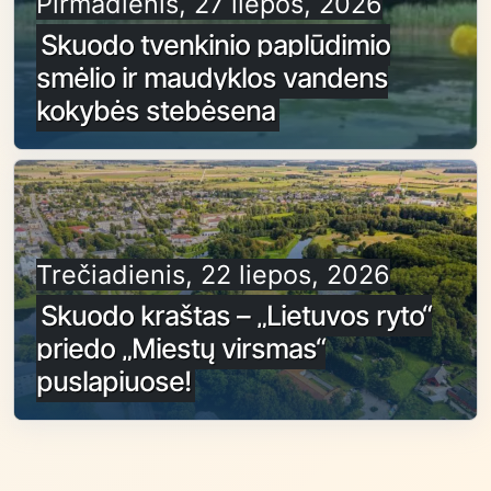
Pirmadienis, 27 liepos, 2026
Skuodo tvenkinio paplūdimio
smėlio ir maudyklos vandens
kokybės stebėsena
Trečiadienis, 22 liepos, 2026
Skuodo kraštas – „Lietuvos ryto“
priedo „Miestų virsmas“
puslapiuose!