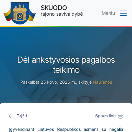
SKUODO
Meniu
rajono savivaldybė
Skip to main content
Dėl ankstyvosios pagalbos
teikimo
Paskelbta 25 kovo, 2026 m., skiltyje
Naujienos
Grįžti
Spausdinti
Įgyvendinant Lietuvos Respublikos asmens su negalia