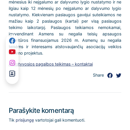
mėnesius iki neįgalumo ar dalyvumo lygio nustatymo ir ne
ilgiau kaip 12 mėnesių po neįgalumo ar dalyvumo lygio
nustatymo. Kiekvienam paslaugos gavėjui suteikiamos ne
mažiau kaip 2 paslaugos (kartai) per visą paslaugos
teikimo laikotarpį. Paslaugos teikiamos nemokamai,
įgyvendinant Asmens su negalia teisių apsaugos
agentūros finansuojamus 2026 m. Asmenų su negalia
teisėms ir interesams atstovaujančių asociacijų veiklos
rėmimo projektus.
Ankstyvosios pagalbos teikimas – kontaktai
Share
Parašykite komentarą
Tik
prisijungę
vartotojai gali komentuoti.