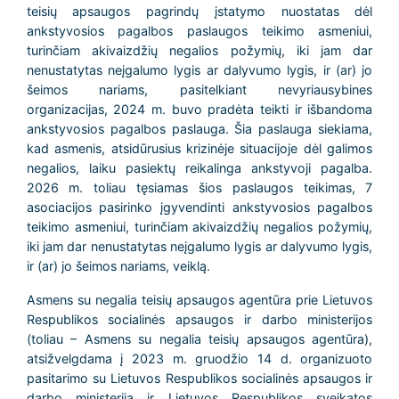
teisių apsaugos pagrindų įstatymo nuostatas dėl
ankstyvosios pagalbos paslaugos teikimo asmeniui,
turinčiam akivaizdžių negalios požymių, iki jam dar
nenustatytas neįgalumo lygis ar dalyvumo lygis, ir (ar) jo
šeimos nariams, pasitelkiant nevyriausybines
organizacijas, 2024 m. buvo pradėta teikti ir išbandoma
ankstyvosios pagalbos paslauga. Šia paslauga siekiama,
kad asmenis, atsidūrusius krizinėje situacijoje dėl galimos
negalios, laiku pasiektų reikalinga ankstyvoji pagalba.
2026 m. toliau tęsiamas šios paslaugos teikimas, 7
asociacijos pasirinko įgyvendinti ankstyvosios pagalbos
teikimo asmeniui, turinčiam akivaizdžių negalios požymių,
iki jam dar nenustatytas neįgalumo lygis ar dalyvumo lygis,
ir (ar) jo šeimos nariams, veiklą.
Asmens su negalia teisių apsaugos agentūra prie Lietuvos
Respublikos socialinės apsaugos ir darbo ministerijos
(toliau – Asmens su negalia teisių apsaugos agentūra),
atsižvelgdama į 2023 m. gruodžio 14 d. organizuoto
pasitarimo su Lietuvos Respublikos socialinės apsaugos ir
darbo ministerija ir Lietuvos Respublikos sveikatos