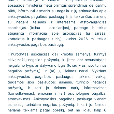
apsaugos ministerija metu priimtus sprendimus dėl galimų
būdų informuoti asmenis su negalia ir jų artimuosius apie
ankstyvosios pagalbos paslaugą ir ją teikiančias asmenų
su negalia teisėms ir interesams atstovaujančias
asociacijas (toliau – asociacijos), parengė ir teikia
atnaujintą informaciją apie asociacijas (jų sąrašą,
kontaktus ir paslaugos turinį), kurios 2026 m. teikia
ankstyvosios pagalbos paslaugą.
Į nurodytas asociacijas gali kreiptis asmenys, turintys
akivaizdžių negalios požymių, iki jiems dar nenustatytas
neįgalumo lygis ar dalyvumo lygis (toliau – asmuo, turintis
negalios požymių), ir (ar) jų šeimos nariai. Vykdant
ankstyvosios pagalbos paslaugos teikimo veiklą,
teikiamos šios paslaugos: asmens, turinčio negalios
požymių, ir (ar) jo šeimos narių informavimas
(konsultavimas); emocinė ir (ar) psichologinė pagalba;
atstovavimas. Ankstyvosios pagalbos paslauga vienam
asmeniui, turinčiam negalios požymių, ir (ar) jo šeimos
nariams teikiama pagal poreikį, bet ne ilgiau kaip 6