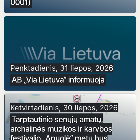
0001)
Penktadienis, 31 liepos, 2026
AB „Via Lietuva“ informuoja
Ketvirtadienis, 30 liepos, 2026
Tarptautinio senųjų amatų,
archajinės muzikos ir karybos
festivalio „Apuolė“ metu bus