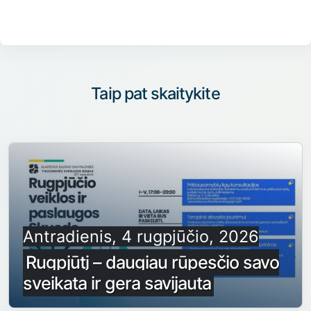
Taip pat skaitykite
Antradienis, 4 rugpjūčio, 2026
Rugpjūtį – daugiau rūpesčio savo
sveikata ir gera savijauta