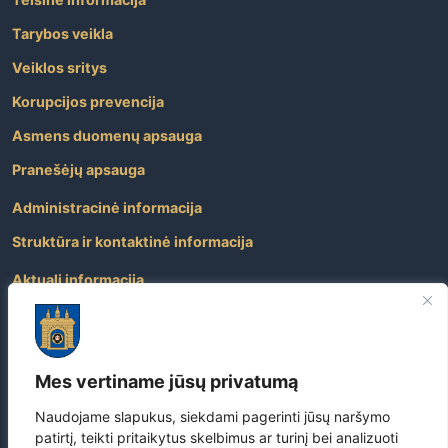
Tarybos veikla
Veiklos sritys
Korupcijos prevencija
Asmens duomenų apsauga
Pranešėjų apsauga
Administracinė informacija
Struktūra ir kontaktinė informacija
Aktuali informacija
Paslaugos
Atviri duomenys
Mes vertiname jūsų privatumą
Nuorodos
Dažniausiai užduodami klausimai
Naudojame slapukus, siekdami pagerinti jūsų naršymo
patirtį, teikti pritaikytus skelbimus ar turinį bei analizuoti