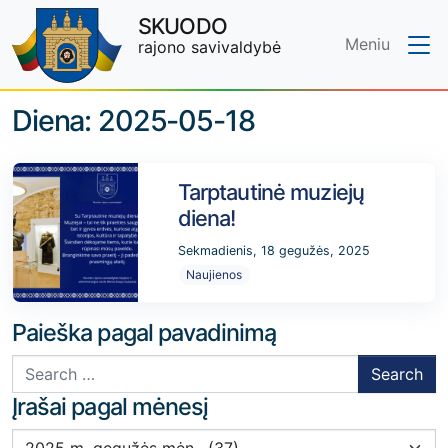
SKUODO
Meniu
rajono savivaldybė
Skip to main content
Diena:
2025-05-18
Tarptautinė muziejų
diena!
Sekmadienis, 18 gegužės, 2025
Naujienos
Paieška pagal pavadinimą
Search for:
Įrašai pagal mėnesį
Įrašai pagal mėnesį