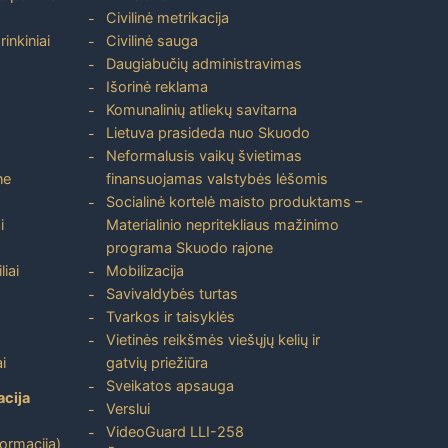
Civilinė metrikacija
inkiniai
Civilinė sauga
Daugiabučių administravimas
Išorinė reklama
Komunalinių atliekų savitarna
Lietuva prasideda nuo Skuodo
Neformalusis vaikų švietimas
ne
finansuojamas valstybės lėšomis
Socialinė kortelė maisto produktams –
i
Materialinio nepritekliaus mažinimo
programa Skuodo rajone
liai
Mobilizacija
Savivaldybės turtas
Tvarkos ir taisyklės
Vietinės reikšmės viešųjų kelių ir
i
gatvių priežiūra
Sveikatos apsauga
acija
Verslui
VideoGuard LLI-258
formacija)