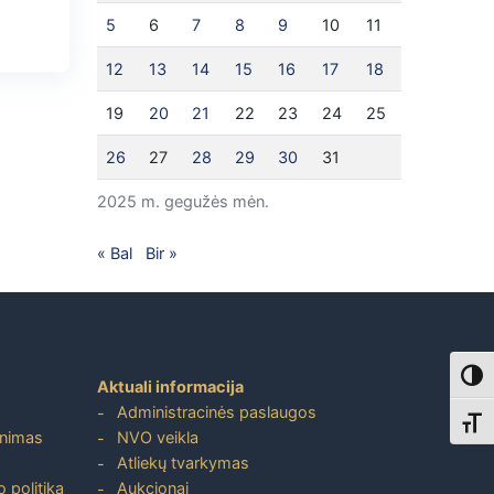
5
6
7
8
9
10
11
12
13
14
15
16
17
18
19
20
21
22
23
24
25
26
27
28
29
30
31
2025 m. gegužės mėn.
« Bal
Bir »
Toggl
Aktuali informacija
Administracinės paslaugos
Toggl
inimas
NVO veikla
Atliekų tvarkymas
 politika
Aukcionai