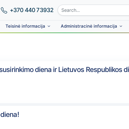
Search site:
Phone number:
+370 440 73932
Teisinė informacija
Administracinė informacija
Skip to main content
usirinkimo diena ir Lietuvos Respublikos d
diena!