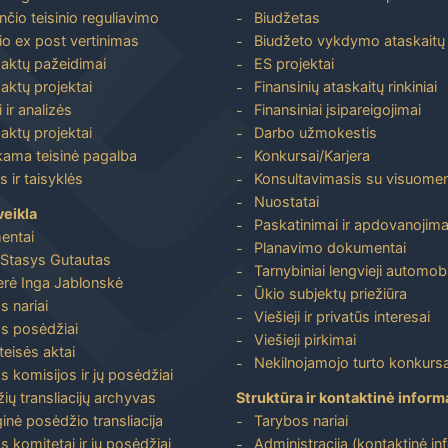
nčio teisinio reguliavimo
Biudžetas
io ex post vertinimas
Biudžeto vykdymo ataskaitų r
 aktų pažeidimai
ES projektai
aktų projektai
Finansinių ataskaitų rinkiniai
 ir analizės
Finansiniai įsipareigojimai
aktų projektai
Darbo užmokestis
ma teisinė pagalba
Konkursai/Karjera
 ir taisyklės
Konsultavimasis su visuome
Nuostatai
veikla
Paskatinimai ir apdovanojima
entai
Planavimo dokumentai
Stasys Gutautas
Tarnybiniai lengvieji automobi
rė Inga Jablonskė
Ūkio subjektų priežiūra
s nariai
Viešieji ir privatūs interesai
s posėdžiai
Viešieji pirkimai
 teisės aktai
Nekilnojamojo turto konkursa
s komisijos ir jų posėdžiai
ių transliacijų archyvas
Struktūra ir kontaktinė inform
inė posėdžio transliacija
Tarybos nariai
s komitetai ir jų posėdžiai
Administracija (kontaktinė in