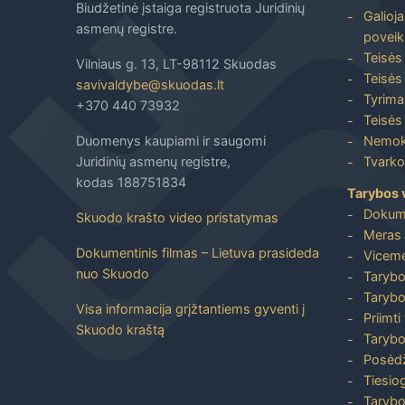
Biudžetinė įstaiga registruota Juridinių
Galioja
asmenų registre.
poveik
Teisės
Vilniaus g. 13, LT-98112 Skuodas
Teisės 
savivaldybe@skuodas.lt
Tyrimai
+370 440 73932
Teisės 
Duomenys kaupiami ir saugomi
Nemoka
Juridinių asmenų registre,
Tvarkos
kodas 188751834
Tarybos 
Dokum
Skuodo krašto video pristatymas
Meras 
Dokumentinis filmas – Lietuva prasideda
Viceme
nuo Skuodo
Tarybo
Tarybo
Visa informacija grįžtantiems gyventi į
Priimti
Skuodo kraštą
Tarybo
Posėdž
Tiesiog
Tarybo