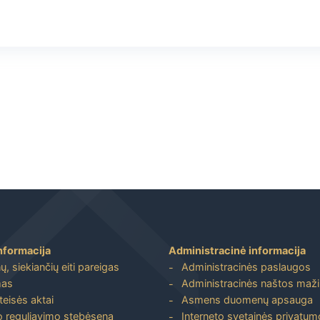
nformacija
Administracinė informacija
, siekiančių eiti pareigas
Administracinės paslaugos
mas
Administracinės naštos maž
 teisės aktai
Asmens duomenų apsauga
io reguliavimo stebėsena
Interneto svetainės privatumo