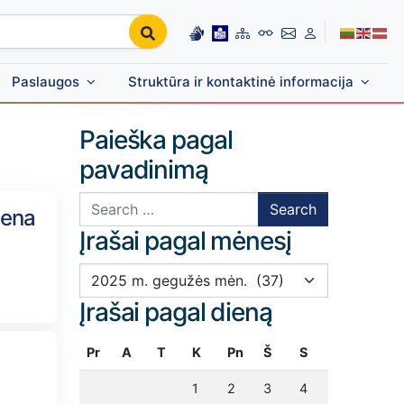
Paslaugos
Struktūra ir kontaktinė informacija
Paieška pagal
pavadinimą
Search for:
iena
Įrašai pagal mėnesį
Įrašai pagal mėnesį
Įrašai pagal dieną
Pr
A
T
K
Pn
Š
S
1
2
3
4