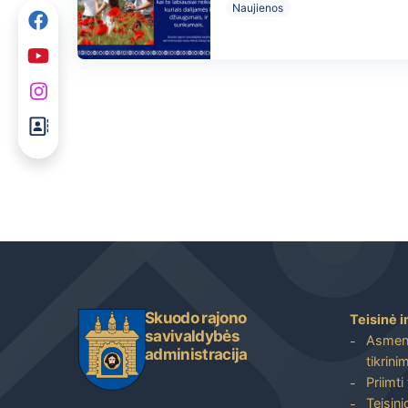
Naujienos
Skuodo rajono
Teisinė i
savivaldybės
Asmenų
administracija
tikrini
Priimti
Teisin