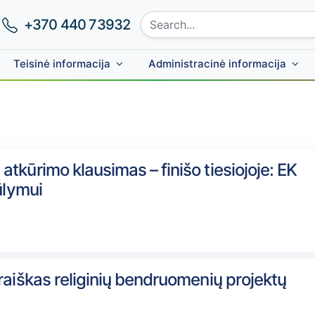
Search site:
Phone number:
+370 440 73932
Teisinė informacija
Administracinė informacija
Skip to main content
tkūrimo klausimas – finišo tiesiojoje: EK
ūlymui
raiškas religinių bendruomenių projektų