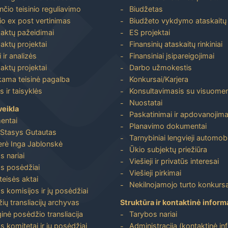
nčio teisinio reguliavimo
Biudžetas
io ex post vertinimas
Biudžeto vykdymo ataskaitų r
 aktų pažeidimai
ES projektai
aktų projektai
Finansinių ataskaitų rinkiniai
 ir analizės
Finansiniai įsipareigojimai
aktų projektai
Darbo užmokestis
ma teisinė pagalba
Konkursai/Karjera
 ir taisyklės
Konsultavimasis su visuome
Nuostatai
veikla
Paskatinimai ir apdovanojima
entai
Planavimo dokumentai
Stasys Gutautas
Tarnybiniai lengvieji automobi
rė Inga Jablonskė
Ūkio subjektų priežiūra
s nariai
Viešieji ir privatūs interesai
s posėdžiai
Viešieji pirkimai
 teisės aktai
Nekilnojamojo turto konkursa
s komisijos ir jų posėdžiai
ių transliacijų archyvas
Struktūra ir kontaktinė inform
inė posėdžio transliacija
Tarybos nariai
s komitetai ir jų posėdžiai
Administracija (kontaktinė in