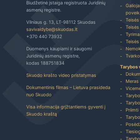
Biudžetinė įstaiga registruota Juridinių
Galioja
asmenų registre.
poveik
Teisės
Vilniaus g. 13, LT-98112 Skuodas
Teisės 
savivaldybe@skuodas.lt
Tyrimai
+370 440 73932
Teisės 
Duomenys kaupiami ir saugomi
Nemoka
Juridinių asmenų registre,
Tvarkos
kodas 188751834
Tarybos 
Dokum
Skuodo krašto video pristatymas
Meras 
Dokumentinis filmas – Lietuva prasideda
Viceme
nuo Skuodo
Tarybo
Tarybo
Visa informacija grįžtantiems gyventi į
Priimti
Skuodo kraštą
Tarybo
Posėdž
Tiesiog
Tarybo