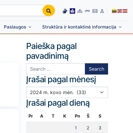
Paslaugos
Struktūra ir kontaktinė informacija
Paieška pagal
pavadinimą
Search for:
Įrašai pagal mėnesį
Įrašai pagal mėnesį
Įrašai pagal dieną
Pr
A
T
K
Pn
Š
S
1
2
3