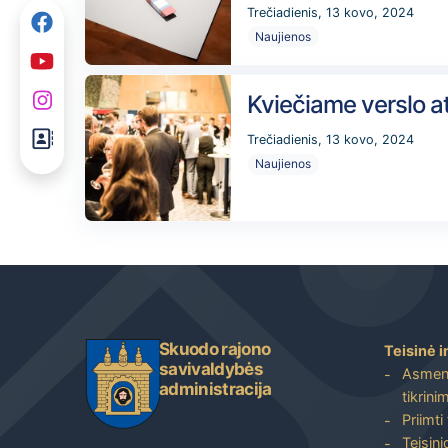
Trečiadienis, 13 kovo, 2024
Naujienos
Kviečiame verslo a
Trečiadienis, 13 kovo, 2024
Naujienos
Skuodo rajono
Teisinė i
savivaldybės
Asmenų
administracija
tikrini
Priimti
Teisin