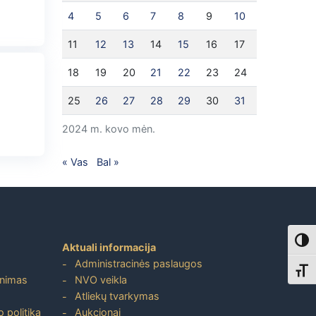
4
5
6
7
8
9
10
11
12
13
14
15
16
17
18
19
20
21
22
23
24
25
26
27
28
29
30
31
2024 m. kovo mėn.
« Vas
Bal »
Toggl
Aktuali informacija
Administracinės paslaugos
Toggl
inimas
NVO veikla
Atliekų tvarkymas
 politika
Aukcionai