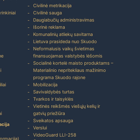
Civilinė metrikacija
inkiniai
Civilinė sauga
Daugiabučių administravimas
Išorinė reklama
Komunalinių atliekų savitarna
Lietuva prasideda nuo Skuodo
Neformalusis vaikų švietimas
ne
finansuojamas valstybės lėšomis
Socialinė kortelė maisto produktams –
i
Materialinio nepritekliaus mažinimo
programa Skuodo rajone
liai
Mobilizacija
Savivaldybės turtas
Tvarkos ir taisyklės
Vietinės reikšmės viešųjų kelių ir
i
gatvių priežiūra
Sveikatos apsauga
acija
Verslui
VideoGuard LLI-258
formacija)