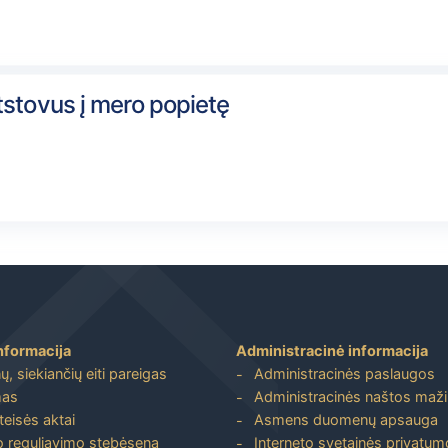
tstovus į mero popietę
nformacija
Administracinė informacija
, siekiančių eiti pareigas
Administracinės paslaugos
mas
Administracinės naštos maž
 teisės aktai
Asmens duomenų apsauga
io reguliavimo stebėsena
Interneto svetainės privatumo