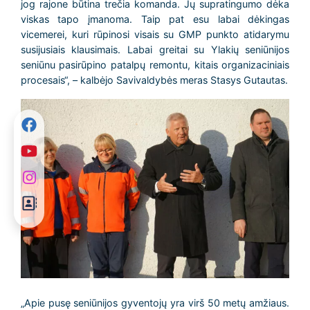
jog rajone būtina trečia komanda. Jų supratingumo dėka
viskas tapo įmanoma. Taip pat esu labai dėkingas
vicemerei, kuri rūpinosi visais su GMP punkto atidarymu
susijusiais klausimais. Labai greitai su Ylakių seniūnijos
seniūnu pasirūpino patalpų remontu, kitais organizaciniais
procesais“, – kalbėjo Savivaldybės meras Stasys Gutautas.
„Apie pusę seniūnijos gyventojų yra virš 50 metų amžiaus.