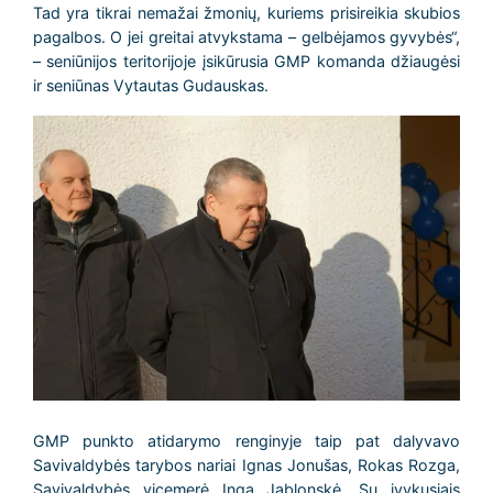
Tad yra tikrai nemažai žmonių, kuriems prisireikia skubios
pagalbos. O jei greitai atvykstama – gelbėjamos gyvybės“,
– seniūnijos teritorijoje įsikūrusia GMP komanda džiaugėsi
ir seniūnas Vytautas Gudauskas.
GMP punkto atidarymo renginyje taip pat dalyvavo
Savivaldybės tarybos nariai Ignas Jonušas, Rokas Rozga,
Savivaldybės vicemerė Inga Jablonskė. Su įvykusiais