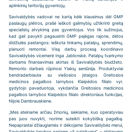
aplinkinių teritorijų gyventojų.
Savivaldybės vadovai ne kartą kėlė klausimus dėl GMP
paslaugų plėtros, prašė ieškoti galimybių užtikrinti greitą
specialistų atvykimą pas gyventojus. Vos tik sužinojus,
kad gali pavykti pagausinti GMP pajėgas rajone, dėtos
didžiulės pastangos: ieškota tinkamų patalpų, sprendimų,
planuoti remontai. Visą darbų procesą koordinavo
Savivaldybės vicemerė Inga Jablonskė. Patalpų tvarkymo
darbams finansavimas skirtas iš Savivaldybės biudžeto.
Remonto darbais rūpinosi Ylakių seniūnija. Produktyviai
bendradarbiauta su viešosios įstaigos Greitosios
medicinos pagalbos tarnybos Klaipėdos filialo vyr.
gydytojo pavaduotoja, vykdančia Greitosios medicinos
pagalbos tarnybos Klaipėdos filialo direktoriaus funkcijas,
Nijole Dambrauskiene.
„
Mes ateiname arčiau žmonių, siekiame, kuo operatyviau
pas juos nuvykti, norime suteikti kokybišką pagalbą.
Nepaprastai džiaugiamės ir dėkojame Savivaldybės merui,
Savivaldybės tarybos nariams už palaikymą“, – atidarymo