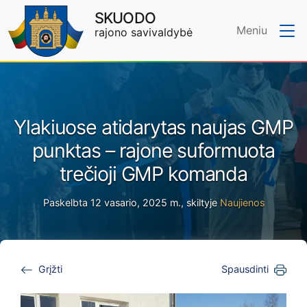
SKUODO
Meniu
rajono savivaldybė
Skip to main content
Ylakiuose atidarytas naujas GMP
punktas – rajone suformuota
trečioji GMP komanda
Paskelbta 12 vasario, 2025 m., skiltyje
Naujienos
Grįžti
Spausdinti