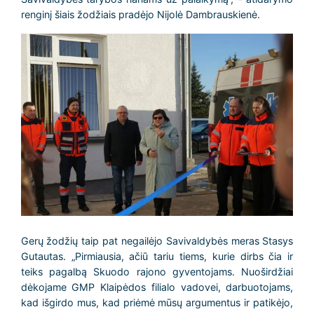
renginį šiais žodžiais pradėjo Nijolė Dambrauskienė.
Gerų žodžių taip pat negailėjo Savivaldybės meras Stasys
Gutautas. „Pirmiausia, ačiū tariu tiems, kurie dirbs čia ir
teiks pagalbą Skuodo rajono gyventojams. Nuoširdžiai
dėkojame GMP Klaipėdos filialo vadovei, darbuotojams,
kad išgirdo mus, kad priėmė mūsų argumentus ir patikėjo,