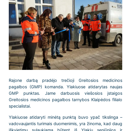
Rajone darbą pradėjo trečioji Greitosios medicinos
pagalbos (GMP) komanda. Ylakiuose atidarytas naujas
GMP punktas. Jame darbuosis viešosios įstaigos
Greitosios medicinos pagalbos tarnybos Klaipėdos filialo
specialistai.
Ylakiuose atidaryti minėtą punktą buvo ypač tikslinga –
vadovaujantis turimais duomenimis, yra žinoma, kad daug
iškvietimų sulaukiama būtent iš Ylakių seniūnijos ir