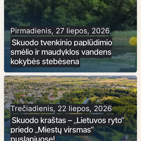
Pirmadienis, 27 liepos, 2026
Skuodo tvenkinio paplūdimio
smėlio ir maudyklos vandens
kokybės stebėsena
Trečiadienis, 22 liepos, 2026
Skuodo kraštas – „Lietuvos ryto“
priedo „Miestų virsmas“
puslapiuose!