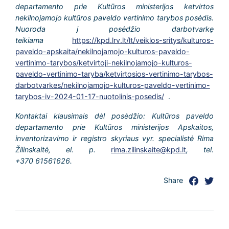
departamento prie Kultūros ministerijos ketvirtos
nekilnojamojo kultūros paveldo vertinimo tarybos posėdis.
Nuoroda į posėdžio darbotvarkę
teikiama
https://kpd.lrv.lt/lt/veiklos-sritys/kulturos-
paveldo-apskaita/nekilnojamojo-kulturos-paveldo-
vertinimo-tarybos/ketvirtoji-nekilnojamojo-kulturos-
paveldo-vertinimo-taryba/ketvirtosios-vertinimo-tarybos-
darbotvarkes/nekilnojamojo-kulturos-paveldo-vertinimo-
tarybos-iv-2024-01-17-nuotolinis-posedis/
.
Kontaktai klausimais dėl posėdžio: Kultūros paveldo
departamento prie Kultūros ministerijos Apskaitos,
inventorizavimo ir registro skyriaus vyr. specialistė Rima
Žilinskaitė, el. p.
rima.zilinskaite@kpd.lt
, tel.
+370
61561626.
Share