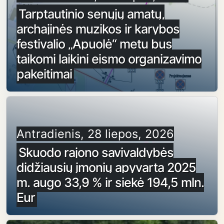
Tarptautinio senųjų amatų,
archajinės muzikos ir karybos
festivalio „Apuolė“ metu bus
taikomi laikini eismo organizavimo
pakeitimai
Antradienis, 28 liepos, 2026
Skuodo rajono savivaldybės
didžiausių įmonių apyvarta 2025
m. augo 33,9 % ir siekė 194,5 mln.
Eur