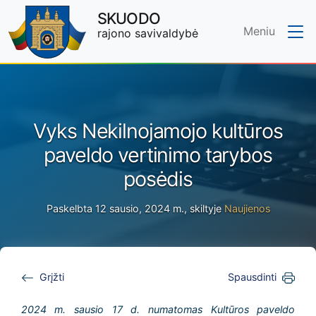
SKUODO
Meniu
rajono savivaldybė
Skip to main content
Vyks Nekilnojamojo kultūros
paveldo vertinimo tarybos
posėdis
Paskelbta 12 sausio, 2024 m., skiltyje
Naujienos
Grįžti
Spausdinti
2024 m. sausio 17 d. numatomas Kultūros paveldo