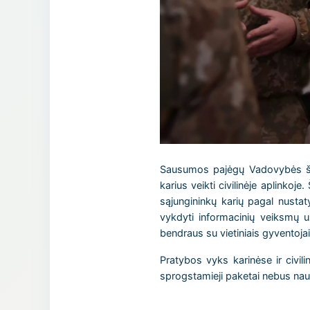
Sausumos pajėgų Vadovybės štab
karius veikti civilinėje aplinko
sąjungininkų karių pagal nustatyt
vykdyti informacinių veiksmų už
bendraus su vietiniais gyventojai
Pratybos vyks karinėse ir civil
sprogstamieji paketai nebus nau