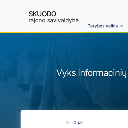
SKUODO
rajono savivaldybė
Tarybos veikla
Skip to main content
Vyks informacinių
Grįžti