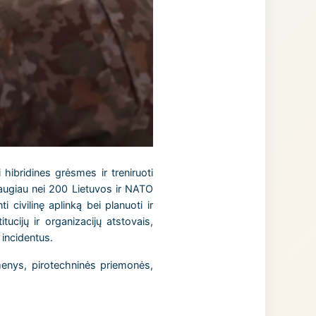
ibridines grėsmes ir treniruoti
 daugiau nei 200 Lietuvos ir NATO
i civilinę aplinką bei planuoti ir
ucijų ir organizacijų atstovais,
 incidentus.
dmenys, pirotechninės priemonės,