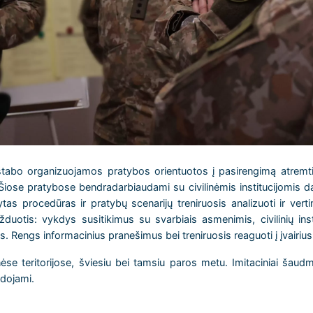
o organizuojamos pratybos orientuotos į pasirengimą atremti h
je. Šiose pratybose bendradarbiaudami su civilinėmis institucijomis
as procedūras ir pratybų scenarijų treniruosis analizuoti ir vertint
duotis: vykdys susitikimus su svarbiais asmenimis, civilinių instit
s. Rengs informacinius pranešimus bei treniruosis reaguoti į įvairius
inėse teritorijose, šviesiu bei tamsiu paros metu. Imitaciniai šau
dojami.