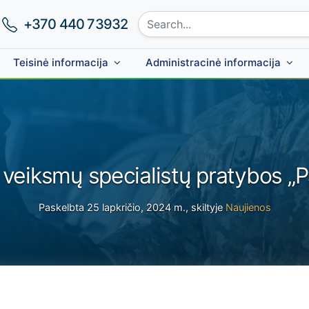
Search site:
Phone number:
+370 440 73932
Teisinė informacija
Administracinė informacija
 veiksmų specialistų pratybos „P
Paskelbta 25 lapkričio, 2024 m., skiltyje
Naujienos