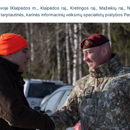
je (Klaipėdos m., Klaipėdos raj., Kretingos raj., Mažeikių raj., N
 tarptautinės, karinės informacinių veiksmų specialistų pratybos Pas