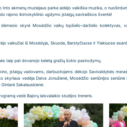
 Into akmenų muziejaus parke aidėjo vaikiška muzika, o nuoširdumo
odo rajono ikimokyklinio ugdymo įstaigų saviraiškos šventė!
g dėmesio skyrė Mosėdžio vaikų lopšelio-darželio kolektyvas, 
jo vaikučiai iš Mosėdyje, Skuode, Barstyčiuose ir Ylakiuose esanč
s taip pat dovanojo keletą gražių šokio pasirodymų.
eikino, įstaigų vadovams, darbuotojams dėkojo Savivaldybės mera
orto skyriaus vedėja Daiva Jonušienė, Mosėdžio seniūnijos seniūn
 Gintarė Sakalauskienė.
gramą vedė Bajorų laisvalaikio studijos treneris.