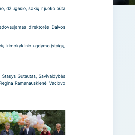
, džiugesio, šokių ir juoko būta
vadovaujamas direktorės Daivos
ių ikimokyklinio ugdymo įstaigų,
s Stasys Gutautas, Savivaldybės
ė Regina Ramanauskienė, Vaclovo