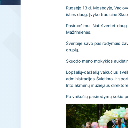
Rugsėjo 13 d. Mosėdyje, Vaclovo
išties daug. Įvyko tradicinė Sku
Pasiruošimui šiai šventei dau
Mažrimienės.
Šventėje savo pasirodymais žavė
grupių.
Skuodo meno mokyklos auklėtinė
Lopšelių-darželių vaikučius sv
administracijos Švietimo ir sp
Into akmenų muziejaus direktorė
Po vaikučių pasirodymų šokio pro