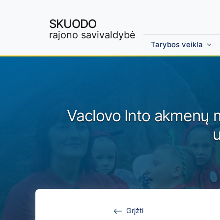
SKUODO
rajono savivaldybė
Tarybos veikla
Skip to main content
Vaclovo Into akmenų m
u
Grįžti