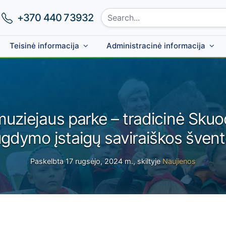
Search site:
Phone number:
+370 440 73932
Teisinė informacija
Administracinė informacija
uziejaus parke – tradicinė Skuod
gdymo įstaigų saviraiškos šven
Paskelbta 17 rugsėjo, 2024 m., skiltyje
Naujienos