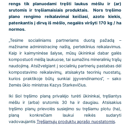
rengs tik planuodami tręšti laukus mėšlu ir (ar)
srutomis ir tręšiamaisiais produktais. Nors tręšimo
plano rengimo reikalavimai keičiasi, azoto kiekis,
patenkantis į dirvą iš mėšlo, negalės viršyti 170 kg / ha
normos.
„Tesime socialiniams partneriams duotą pažadą –
mažiname administracinę naštą, perteklinius reikalavimus.
Kaip ir kaimyninėse šalyse, mūsų ūkininkai dabar galės
kompostuoti mėšlą laukuose, tai sumažins mineralinių trąšų
naudojimą. Atsižvelgiant į socialinių partnerių pastabas dėl
kompostavimo reikalavimų, atsisakyta teorinių nuostatų,
kurios praktikoje būtų sunkiai įgyvendinamos“, – sako
žemės ūkio ministras Kazys Starkevičius.
Iki šiol tręšimo planą privalėjo turėti ūkininkai, tręšiantys
mėšlu ir (arba) srutomis 30 ha ir daugiau. Atsisakius
tręšimo planų prievolės susiejimo su tręšiamu plotu (ha),
planą konkrečiam laukui reikės sudaryti
vadovaujantis
Tręšiamųjų produktų aprašo nuostatomis
.