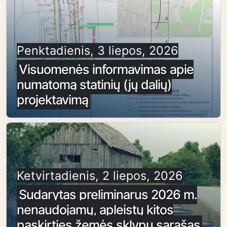
Penktadienis, 3 liepos, 2026
Visuomenės informavimas apie
numatomą statinių (jų dalių)
projektavimą
Ketvirtadienis, 2 liepos, 2026
Sudarytas preliminarus 2026 m.
nenaudojamų, apleistų kitos
paskirties žemės sklypų sąrašas