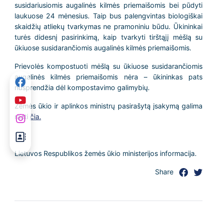
susidariusiomis augalinės kilmės priemaišomis bei pūdyti
laukuose 24 mėnesius. Taip bus palengvintas biologiškai
skaidžių atliekų tvarkymas ne pramoniniu būdu. Ūkininkai
turės didesnį pasirinkimą, kaip tvarkyti tirštąjį mėšlą su
ūkiuose susidarančiomis augalinės kilmės priemaišomis.
Prievolės kompostuoti mėšlą su ūkiuose susidarančiomis
augalinės kilmės priemaišomis nėra – ūkininkas pats
nusprendžia dėl kompostavimo galimybių.
Žemės ūkio ir aplinkos ministrų pasirašytą įsakymą galima
rasti
čia.
Lietuvos Respublikos žemės ūkio ministerijos informacija.
Share