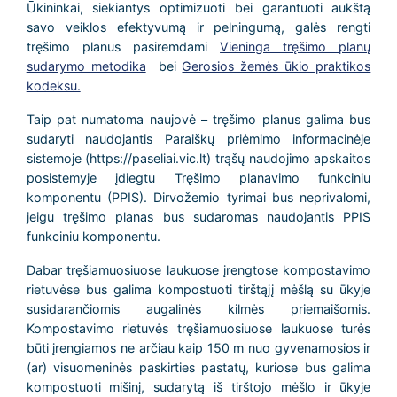
Ūkininkai, siekiantys optimizuoti bei garantuoti aukštą
savo veiklos efektyvumą ir pelningumą, galės rengti
tręšimo planus pasiremdami
Vieninga tręšimo planų
sudarymo metodika
bei
Gerosios žemės ūkio praktikos
kodeksu.
Taip pat numatoma naujovė – tręšimo planus galima bus
sudaryti naudojantis Paraiškų priėmimo informacinėje
sistemoje (https://paseliai.vic.lt) trąšų naudojimo apskaitos
posistemyje įdiegtu Tręšimo planavimo funkciniu
komponentu (PPIS). Dirvožemio tyrimai bus neprivalomi,
jeigu tręšimo planas bus sudaromas naudojantis PPIS
funkciniu komponentu.
Dabar tręšiamuosiuose laukuose įrengtose kompostavimo
rietuvėse bus galima kompostuoti tirštąjį mėšlą su ūkyje
susidarančiomis augalinės kilmės priemaišomis.
Kompostavimo rietuvės tręšiamuosiuose laukuose turės
būti įrengiamos ne arčiau kaip 150 m nuo gyvenamosios ir
(ar) visuomeninės paskirties pastatų, kuriose bus galima
kompostuoti mišinį, sudarytą iš tirštojo mėšlo ir ūkyje