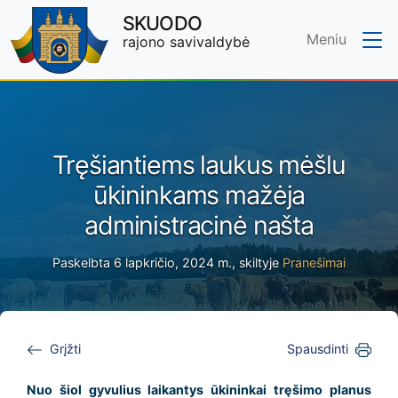
SKUODO
Meniu
rajono savivaldybė
Skip to main content
Tręšiantiems laukus mėšlu
ūkininkams mažėja
administracinė našta
Paskelbta 6 lapkričio, 2024 m., skiltyje
Pranešimai
Grįžti
Spausdinti
Nuo šiol gyvulius laikantys ūkininkai tręšimo planus