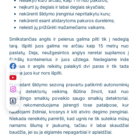
Nelaikyti kuro arčiau, kaip 1 m nuo pakuros;
neįkurti jų degiais ir labai degiais skysčiais;
nekūrenti šildymo įrenginiui nepritaikytu kuru;
nekūrenti esant atidarytoms pakuros durelėms;
neleisti jų prižiūrėti mažamečiams vaikams.
Smilkstančias anglis ir pelenus galima pilti tik į nedegią
tarą. Išpilti juos galima ne arčiau kaip 15 metrų nuo
pastatų. Deja, neužgesintos anglys neretai supilamos į
šiukšlių konteinerius ir juos uždega. Nedegiame inde
pelenus ir anglis reikėtų palaikyti dvi paras ir tik tada
galima juos kur nors išpilti.
Pradedant šildymo sezoną pravartu patikrinti autonominių
dūmų detektorių veikimą. Būtina žinoti, kad nuo
pražūtingo smalkių poveikio saugo smalkių detektoriai.
Juos rekomenduojama įsirengti tose patalpose, kur
naudojami židiniai, krosnys ir kiti atviro degimo įrenginiai.
Niekada nereikėtų pamiršti, kad ugnis ne tik suteikia mūsų
namams šilumą ir jaukumą, tačiau ir labai skaudžiai
baudžia, jei su ja elgiamės nepagarbiai ir aplaidžiai.