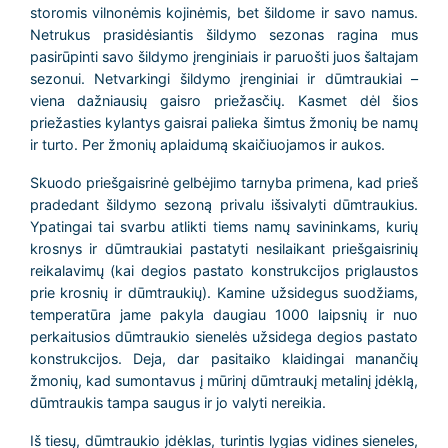
storomis vilnonėmis kojinėmis, bet šildome ir savo namus.
Netrukus prasidėsiantis šildymo sezonas ragina mus
pasirūpinti savo šildymo įrenginiais ir paruošti juos šaltajam
sezonui. Netvarkingi šildymo įrenginiai ir dūmtraukiai –
viena dažniausių gaisro priežasčių. Kasmet dėl šios
priežasties kylantys gaisrai palieka šimtus žmonių be namų
ir turto. Per žmonių aplaidumą skaičiuojamos ir aukos.
Skuodo priešgaisrinė gelbėjimo tarnyba primena, kad prieš
pradedant šildymo sezoną privalu išsivalyti dūmtraukius.
Ypatingai tai svarbu atlikti tiems namų savininkams, kurių
krosnys ir dūmtraukiai pastatyti nesilaikant priešgaisrinių
reikalavimų (kai degios pastato konstrukcijos priglaustos
prie krosnių ir dūmtraukių). Kamine užsidegus suodžiams,
temperatūra jame pakyla daugiau 1000 laipsnių ir nuo
perkaitusios dūmtraukio sienelės užsidega degios pastato
konstrukcijos. Deja, dar pasitaiko klaidingai manančių
žmonių, kad sumontavus į mūrinį dūmtraukį metalinį įdėklą,
dūmtraukis tampa saugus ir jo valyti nereikia.
Iš tiesų, dūmtraukio įdėklas, turintis lygias vidines sieneles,