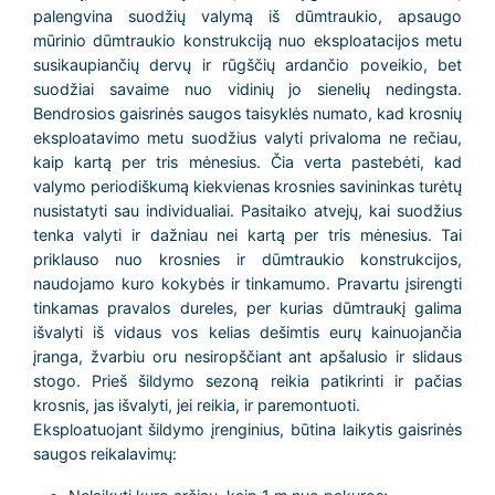
palengvina suodžių valymą iš dūmtraukio, apsaugo
mūrinio dūmtraukio konstrukciją nuo eksploatacijos metu
susikaupiančių dervų ir rūgščių ardančio poveikio, bet
suodžiai savaime nuo vidinių jo sienelių nedingsta.
Bendrosios gaisrinės saugos taisyklės numato, kad krosnių
eksploatavimo metu suodžius valyti privaloma ne rečiau,
kaip kartą per tris mėnesius. Čia verta pastebėti, kad
valymo periodiškumą kiekvienas krosnies savininkas turėtų
nusistatyti sau individualiai. Pasitaiko atvejų, kai suodžius
tenka valyti ir dažniau nei kartą per tris mėnesius. Tai
priklauso nuo krosnies ir dūmtraukio konstrukcijos,
naudojamo kuro kokybės ir tinkamumo. Pravartu įsirengti
tinkamas pravalos dureles, per kurias dūmtraukį galima
išvalyti iš vidaus vos kelias dešimtis eurų kainuojančia
įranga, žvarbiu oru nesiropščiant ant apšalusio ir slidaus
stogo. Prieš šildymo sezoną reikia patikrinti ir pačias
krosnis, jas išvalyti, jei reikia, ir paremontuoti.
Eksploatuojant šildymo įrenginius, būtina laikytis gaisrinės
saugos reikalavimų: