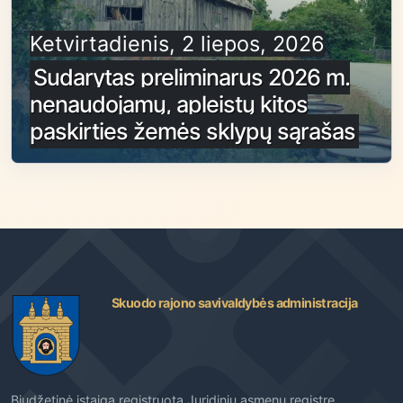
Ketvirtadienis, 2 liepos, 2026
Sudarytas preliminarus 2026 m.
nenaudojamų, apleistų kitos
paskirties žemės sklypų sąrašas
Skuodo rajono savivaldybės administracija
Biudžetinė įstaiga registruota Juridinių asmenų registre.