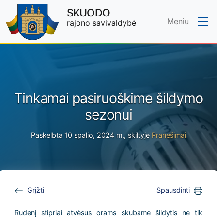
SKUODO
Meniu
rajono savivaldybė
Skip to main content
Tinkamai pasiruoškime šildymo
sezonui
Paskelbta 10 spalio, 2024 m., skiltyje
Pranešimai
Grįžti
Spausdinti
Rudenį stipriai atvėsus orams skubame šildytis ne tik