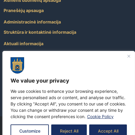
Asmens duomenų apsauga
Pranešėjų apsauga
Administracinė informacija
Struktūra ir kontaktinė informacija
Aktuali informacija
Paslaugos
Atviri duomenys
Nuorodos
We value your privacy
Dažniausiai užduodami klausimai
We use cookies to enhance your browsing experience,
Apie savivaldybę
serve personalised ads or content, and analyse our traffic.
By clicking "Accept All", you consent to our use of cookies.
You can change or withdraw your consent at any time by
clicking the consent preferences icon.
Cookie Policy
Copyright
©
2026 Visos teisės yra saugomos –
Skuodo rajono
Customize
Reject All
Accept All
savivaldybė