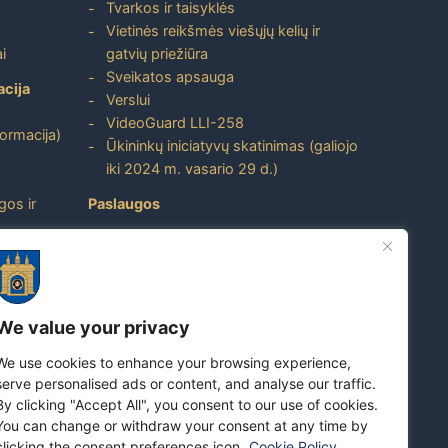
Tvarkos ir taisyklės
Vietinės reikšmės viešųjų kelių ir
i
gatvių priežiūra
Sveikatos apsauga
acija
Verslui
VideoGuard LLI-258
formacija)
Ūkininkų iniciatyvų skatinimas (galiojo
iki 2024 m. vasario 29 d.)
gos ir
Paslaugos
Atviri duomenys
ito
Nuorodos
Dažniausiai užduodami klausimai
We value your privacy
Apie savivaldybę
We use cookies to enhance your browsing experience,
Skuodo rajono turizmo ir verslo
serve personalised ads or content, and analyse our traffic.
prekės ženklas
By clicking "Accept All", you consent to our use of cookies.
Susipažinkite su Skuodo rajono
You can change or withdraw your consent at any time by
savivaldybe
clicking the consent preferences icon.
Cookie Policy