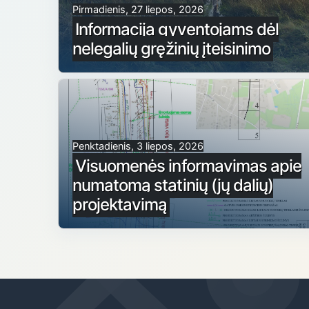
Pirmadienis, 27 liepos, 2026
Informacija gyventojams dėl
nelegalių gręžinių įteisinimo
Penktadienis, 3 liepos, 2026
Visuomenės informavimas apie
numatomą statinių (jų dalių)
projektavimą