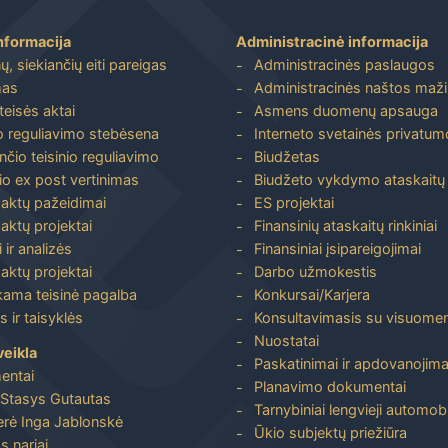
nformacija
Administracinė informacija
, siekiančių eiti pareigas
Administracinės paslaugos
mas
Administracinės naštos maž
 teisės aktai
Asmens duomenų apsauga
io reguliavimo stebėsena
Interneto svetainės privatumo
nčio teisinio reguliavimo
Biudžetas
io ex post vertinimas
Biudžeto vykdymo ataskaitų r
 aktų pažeidimai
ES projektai
aktų projektai
Finansinių ataskaitų rinkiniai
 ir analizės
Finansiniai įsipareigojimai
aktų projektai
Darbo užmokestis
ma teisinė pagalba
Konkursai/Karjera
 ir taisyklės
Konsultavimasis su visuome
Nuostatai
veikla
Paskatinimai ir apdovanojima
entai
Planavimo dokumentai
Stasys Gutautas
Tarnybiniai lengvieji automobi
rė Inga Jablonskė
Ūkio subjektų priežiūra
s nariai