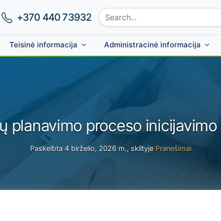
Search site:
Phone number:
+370 440 73932
Teisinė informacija
Administracinė informacija
ijų planavimo proceso inicijavimo 
Paskelbta 4 birželio, 2026 m., skiltyje
Pranešimai