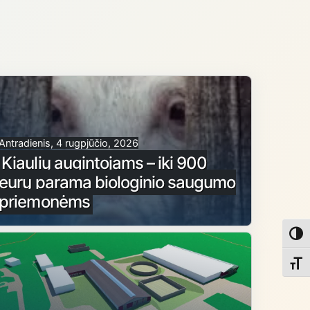
Antradienis, 4 rugpjūčio, 2026
Kiaulių augintojams – iki 900
eurų parama biologinio saugumo
priemonėms
Toggl
Toggl