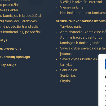
Viešieji ir privatūs interesai
s posėdžiai
Viešieji pirkimai
 teisės aktai
Nekilnojamojo turto konkursa
s komisijos ir jų posėdžiai
ių transliacijų archyvas
Struktūra ir kontaktinė inform
inė posėdžio transliacija
Tarybos nariai
s komitetai ir jų posėdžiai
Administracija (kontaktinė in
Administracijos direktorius
ritys
Komisijos ir darbo grupės
Savivaldybei pavaldžios įstai
os prevencija
įmonės
duomenų apsauga
Savivaldybės kontrolės ir aud
tarnyba
ų apsauga
Seniūnaičiai
Seniūnijos
Skyriai