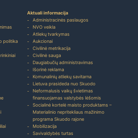
Aktuali informacija
Administracinės paslaugos
inimas
NVO veikla
Atliekų tvarkymas
 politika
Aukcionai
Civilinė metrikacija
inkiniai
Civilinė sauga
Daugiabučių administravimas
Išorinė reklama
Komunalinių atliekų savitarna
Lietuva prasideda nuo Skuodo
Neformalusis vaikų švietimas
ne
finansuojamas valstybės lėšomis
Socialinė kortelė maisto produktams –
i
Materialinio nepritekliaus mažinimo
programa Skuodo rajone
liai
Mobilizacija
Savivaldybės turtas