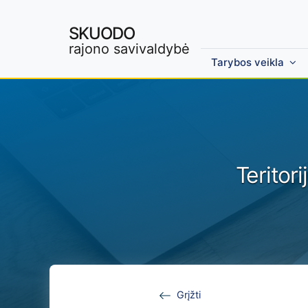
SKUODO
rajono savivaldybė
Tarybos veikla
Skip to main content
Teritor
Grįžti