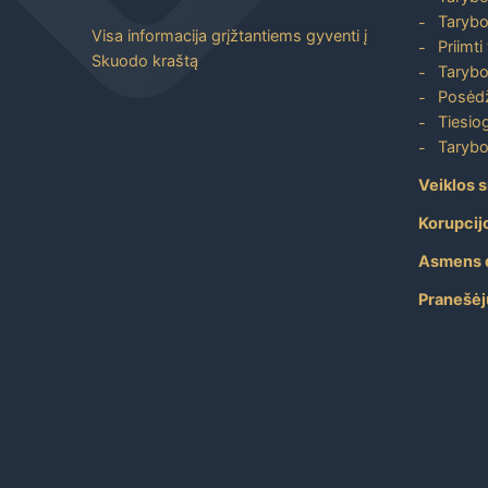
Tarybo
Visa informacija grįžtantiems gyventi į
Priimti
Skuodo kraštą
Tarybo
Posėdž
Tiesiog
Tarybo
Veiklos s
Korupcij
Asmens 
Pranešėj