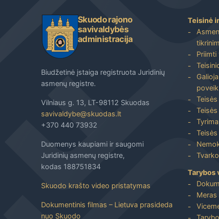
Skuodo rajono
Teisinė i
savivaldybės
Asmenų
administracija
tikrini
Priimti
Teisin
Biudžetinė įstaiga registruota Juridinių
Galioja
asmenų registre.
poveik
Teisės
Vilniaus g. 13, LT-98112 Skuodas
Teisės 
savivaldybe@skuodas.lt
Tyrimai
+370 440 73932
Teisės 
Duomenys kaupiami ir saugomi
Nemoka
Juridinių asmenų registre,
Tvarkos
kodas 188751834
Tarybos 
Dokum
Skuodo krašto video pristatymas
Meras 
Dokumentinis filmas – Lietuva prasideda
Viceme
nuo Skuodo
Tarybo