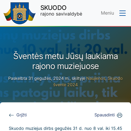
SKUODO
Meniu
rajono savivaldybė
Skip to main content
Šventės metu Jūsų laukiama
rajono muziejuose
Paskelbta 31 gegužės, 2024 m., skiltyje
Naujienos
,
Skuodo
šventė 2024
Grįžti
Spausdinti
Skuodo muziejus dirbs gegužės 31 d.
nuo 8 val. iki 15.45