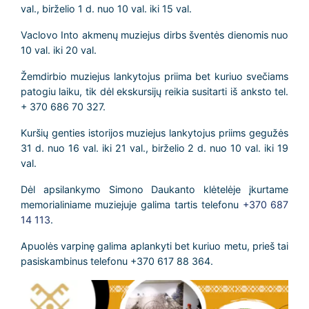
val.
, birželio 1 d.
nuo 10 val. iki 15 val.
Vaclovo Into akmenų muziejus dirbs šventės dienomis
nuo
10 val. iki 20 val.
Žemdirbio muziejus lankytojus priima bet kuriuo svečiams
patogiu laiku, tik dėl ekskursijų reikia susitarti iš anksto
tel.
+ 370 686 70 327
.
Kuršių genties istorijos muziejus lankytojus priims gegužės
31 d.
nuo 16 val. iki 21 val.
, birželio 2 d.
nuo 10 val. iki 19
val.
Dėl apsilankymo Simono Daukanto klėtelėje įkurtame
memorialiniame muziejuje galima tartis telefonu
+370 687
14 113
.
Apuolės varpinę galima aplankyti bet kuriuo metu, prieš tai
pasiskambinus telefonu
+370 617 88 364
.