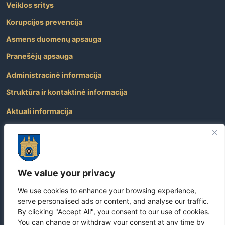
Veiklos sritys
Korupcijos prevencija
Asmens duomenų apsauga
Pranešėjų apsauga
Administracinė informacija
Struktūra ir kontaktinė informacija
Aktuali informacija
Paslaugos
Atviri duomenys
Nuorodos
We value your privacy
Dažniausiai užduodami klausimai
We use cookies to enhance your browsing experience,
Apie savivaldybę
serve personalised ads or content, and analyse our traffic.
By clicking "Accept All", you consent to our use of cookies.
You can change or withdraw your consent at any time by