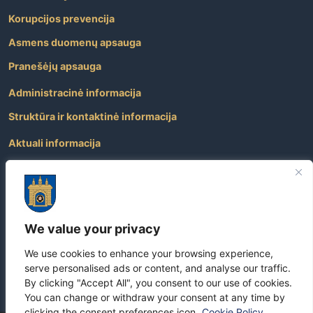
Korupcijos prevencija
Asmens duomenų apsauga
Pranešėjų apsauga
Administracinė informacija
Struktūra ir kontaktinė informacija
Aktuali informacija
Paslaugos
Atviri duomenys
Nuorodos
We value your privacy
Dažniausiai užduodami klausimai
We use cookies to enhance your browsing experience,
Apie savivaldybę
serve personalised ads or content, and analyse our traffic.
By clicking "Accept All", you consent to our use of cookies.
You can change or withdraw your consent at any time by
clicking the consent preferences icon.
Cookie Policy