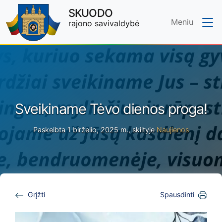
SKUODO
Meniu
rajono savivaldybė
Skip to main content
Sveikiname Tėvo dienos proga!
Paskelbta 1 birželio, 2025 m., skiltyje
Naujienos
Grįžti
Spausdinti