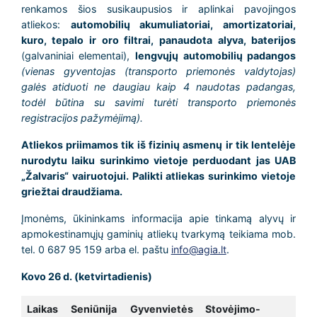
renkamos šios susikaupusios ir aplinkai pavojingos
atliekos:
automobilių akumuliatoriai, amortizatoriai,
kuro, tepalo ir oro filtrai, panaudota alyva, baterijos
(galvaniniai elementai),
lengvųjų automobilių padangos
(vienas gyventojas (transporto priemonės valdytojas)
galės atiduoti ne daugiau kaip 4 naudotas padangas,
todėl būtina su savimi turėti transporto priemonės
registracijos pažymėjimą).
Atliekos priimamos tik iš fizinių asmenų ir tik lentelėje
nurodytu laiku surinkimo vietoje perduodant jas UAB
„Žalvaris“ vairuotojui. Palikti atliekas surinkimo vietoje
griežtai draudžiama.
Įmonėms, ūkininkams informacija apie tinkamą alyvų ir
apmokestinamųjų gaminių atliekų tvarkymą teikiama mob.
tel. 0 687 95 159 arba el. paštu
info@agia.lt
.
Kovo 26 d. (ketvirtadienis)
Laikas
Seniūnija
Gyvenvietės
Stovėjimo-