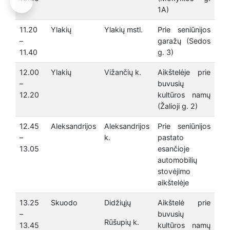
1A)
11.20
Ylakių
Ylakių mstl.
Prie seniūnijos
–
garažų (Sedos
11.40
g. 3)
12.00
Ylakių
Vižančių k.
Aikštelėje prie
–
buvusių
12.20
kultūros namų
(Žalioji g. 2)
12.45
Aleksandrijos
Aleksandrijos
Prie seniūnijos
–
k.
pastato
13.05
esančioje
automobilių
stovėjimo
aikštelėje
13.25
Skuodo
Didžiųjų
Aikštelė prie
–
buvusių
Rūšupių k.
13.45
kultūros namų