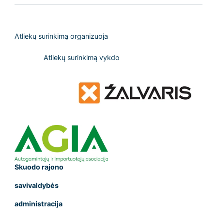
Atliekų surinkimą organizuoja
Atliekų surinkimą vykdo
Skuodo rajono
savivaldyb
ės
administracija