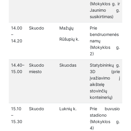
(Mokyklos g. ir
Jaunimo g.
susikirtimas)
14.00
Skuodo
Mažųjų
Prie
–
bendruomenės
Rūšupių k.
14.20
namų
(Mokyklos g.
2)
14.40–
Skuodo
Skuodas
Statybininkų g.
15.00
miesto
3D (prie
įvažiavimo į
aikštelę
stovinčių
konteinerių)
15.10
Skuodo
Luknių k.
Prie buvusio
–
stadiono
15.30
(Mokyklos g.
4)