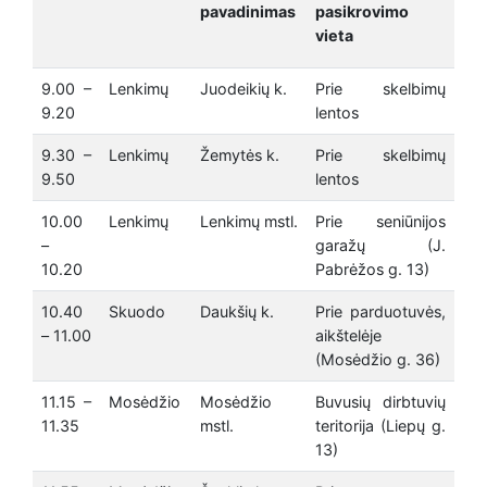
pavadinimas
pasikrovimo
vieta
9.00 –
Lenkimų
Juodeikių k.
Prie skelbimų
9.20
lentos
9.30 –
Lenkimų
Žemytės k.
Prie skelbimų
9.50
lentos
10.00
Lenkimų
Lenkimų mstl.
Prie seniūnijos
–
garažų (J.
10.20
Pabrėžos g. 13)
10.40
Skuodo
Daukšių k.
Prie parduotuvės,
– 11.00
aikštelėje
(Mosėdžio g. 36)
11.15 –
Mosėdžio
Mosėdžio
Buvusių dirbtuvių
11.35
mstl.
teritorija (Liepų g.
13)