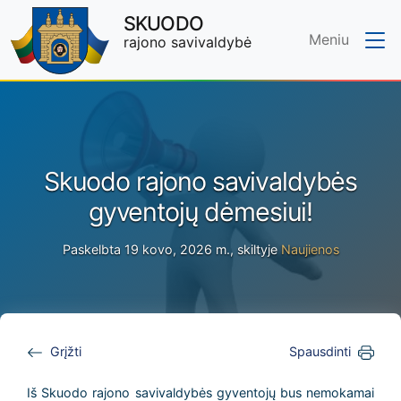
SKUODO
Meniu
rajono savivaldybė
Skip to main content
Skuodo rajono savivaldybės
gyventojų dėmesiui!
Paskelbta 19 kovo, 2026 m., skiltyje
Naujienos
Grįžti
Spausdinti
Iš Skuodo rajono savivaldybės gyventojų bus nemokamai