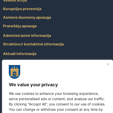
Veiklos sritys
Korupcijos prevencija
Asmens duomenų apsauga
Pranešėjų apsauga
Administracinė informacija
Struktūra ir kontaktinė informacija
Aktuali informacija
Paslaugos
Atviri duomenys
Nuorodos
We value your privacy
Dažniausiai užduodami klausimai
We use cookies to enhance your browsing experience,
Apie savivaldybę
serve personalised ads or content, and analyse our traffic.
By clicking "Accept All", you consent to our use of cookies.
You can change or withdraw your consent at any time by