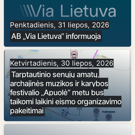
Penktadienis, 31 liepos, 2026
AB „Via Lietuva“ informuoja
Ketvirtadienis, 30 liepos, 2026
Tarptautinio senųjų amatų,
archajinės muzikos ir karybos
festivalio „Apuolė“ metu bus
taikomi laikini eismo organizavimo
pakeitimai