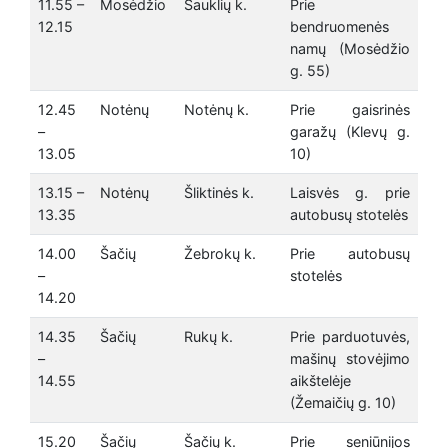
11.55 –
Mosėdžio
Šauklių k.
Prie
12.15
bendruomenės
namų (Mosėdžio
g. 55)
12.45
Notėnų
Notėnų k.
Prie gaisrinės
–
garažų (Klevų g.
13.05
10)
13.15 –
Notėnų
Šliktinės k.
Laisvės g. prie
13.35
autobusų stotelės
14.00
Šačių
Žebrokų k.
Prie autobusų
–
stotelės
14.20
14.35
Šačių
Rukų k.
Prie parduotuvės,
–
mašinų stovėjimo
14.55
aikštelėje
(Žemaičių g. 10)
15.20
Šačių
Šačių k.
Prie seniūnijos