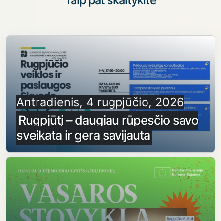
Taip pat skaitykite
Antradienis, 4 rugpjūčio, 2026
Rugpjūtį – daugiau rūpesčio savo
sveikata ir gera savijauta