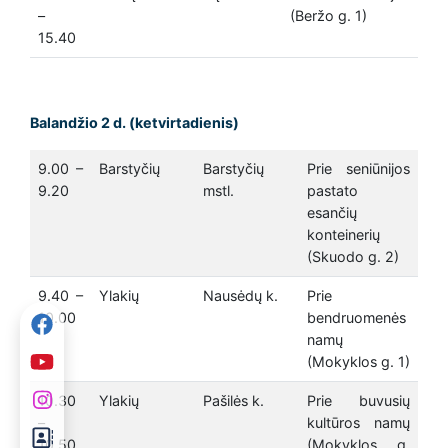
–
(Beržo g. 1)
15.40
Balandžio 2 d. (ketvirtadienis)
9.00 –
Barstyčių
Barstyčių
Prie seniūnijos
9.20
mstl.
pastato
esančių
konteinerių
(Skuodo g. 2)
9.40 –
Ylakių
Nausėdų k.
Prie
10.00
bendruomenės
namų
(Mokyklos g. 1)
10.30
Ylakių
Pašilės k.
Prie buvusių
–
kultūros namų
10.50
(Mokyklos g.