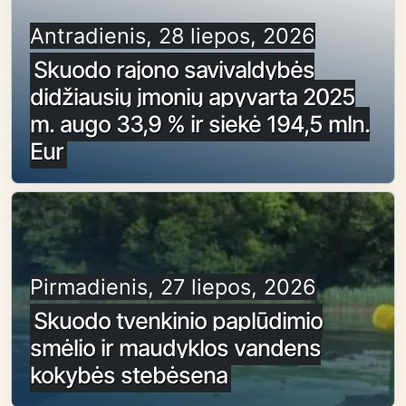
Antradienis, 28 liepos, 2026
Skuodo rajono savivaldybės
didžiausių įmonių apyvarta 2025
m. augo 33,9 % ir siekė 194,5 mln.
Eur
Pirmadienis, 27 liepos, 2026
Skuodo tvenkinio paplūdimio
smėlio ir maudyklos vandens
kokybės stebėsena