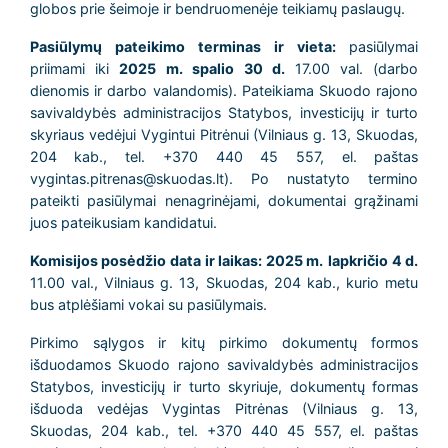
globos prie šeimoje ir bendruomenėje teikiamų paslaugų.
Pasiūlymų pateikimo terminas ir vieta:
pasiūlymai
priimami iki
2025 m. spalio 30 d.
17.00 val. (darbo
dienomis ir darbo valandomis). Pateikiama Skuodo rajono
savivaldybės administracijos Statybos, investicijų ir turto
skyriaus vedėjui Vygintui Pitrėnui (Vilniaus g. 13, Skuodas,
204 kab., tel. +370 440 45 557, el. paštas
vygintas.pitrenas@skuodas.lt). Po nustatyto termino
pateikti pasiūlymai nenagrinėjami, dokumentai grąžinami
juos pateikusiam kandidatui.
Komisijos posėdžio data ir laikas: 2025 m.
lapkričio 4 d.
11.00 val., Vilniaus g. 13, Skuodas, 204 kab., kurio metu
bus atplėšiami vokai su pasiūlymais.
Pirkimo sąlygos ir kitų pirkimo dokumentų formos
išduodamos Skuodo rajono savivaldybės administracijos
Statybos, investicijų ir turto skyriuje, dokumentų formas
išduoda vedėjas Vygintas Pitrėnas (Vilniaus g. 13,
Skuodas, 204 kab., tel. +370 440 45 557, el. paštas