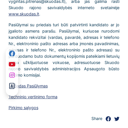
vygintas.pitrenas@skuodas.lt), arba jas galima rasti
Skuodo rajono savivaldybės interneto svetainėje
www.skuodas.lt
.
Pasiūlymai su priedais turi būti patvirtinti kandidato ar jo
įgalioto asmens parašu. Pasiūlymai, kuriuose nurodomi
kandidato rekvizitai (vardas, pavardė, adresas ir telefono
Nr., elektroninio pašto adresas arba įmonės pavadinimas,
adresas ir telefono Nr., elektroninio pašto adresas) su
parduodamo buto dokumentų kopijomis pateikiami lietuvių
kalba užklijuotuose vokuose, adresuotuose Skuodo
rajono savivaldybės administracijos Apsaugoto būsto
pirkimo komisijai.
1 priedas Pasiūlymas
Techninio vertinimo forma
Pirkimo sąlygos
Share