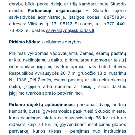
derybų būdu perka dviejų ar trijų kambarių butą Skuodo
mieste.
Perkančioji organizacija
– Skuodo rajono
savivaldybės administracija, įstaigos kodas 188751834,
adresas: Vilniaus g. 13, 98112 Skuodas, tel. +370 440
73 932, el. paštas
savivaldybe@skuodas.lt
.
Pirkimo būdas
: skelbiamos derybos.
Pirkimas vykdomas vadovaujantis Žemės, esamų pastatų
ar kitų nekilnojamųjų daiktų pirkimų arba nuomos ar teisių į
šiuos daiktus įsigijimų tvarkos aprašu, patvirtintu Lietuvos
Respublikos Vyriausybės 2017 m. gruodžio 13 d. nutarimu
Nr. 1036 „Dėl Žemės, esamų pastatų ar kitų nekilnojamųjų
daiktų įsigijimo arba nuomos ar teisių į šiuos daiktus
įsigijimo tvarkos aprašo patvirtinimo“.
Pirkimo objektų apibūdinimas:
perkamas dviejų ar trijų
kambarių butas (gyvenamosios paskirties) Skuodo mieste,
kurio naudingas plotas ne mažesnis kaip 36 kv. m ir ne
didesnis kaip 70 kv. m, įgyvendinant institucinės globos
pertvarką, kurios tikslas – perėjimas nuo institucinės