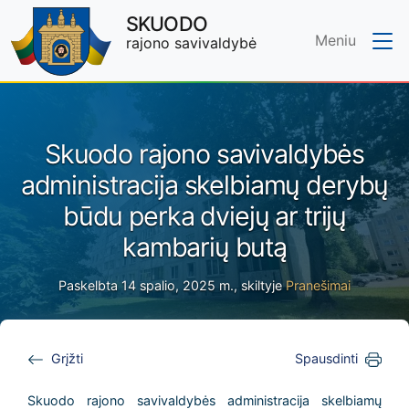
SKUODO
Meniu
rajono savivaldybė
Skip to main content
Skuodo rajono savivaldybės
administracija skelbiamų derybų
būdu perka dviejų ar trijų
kambarių butą
Paskelbta 14 spalio, 2025 m., skiltyje
Pranešimai
Grįžti
Spausdinti
Skuodo rajono savivaldybės administracija skelbiamų