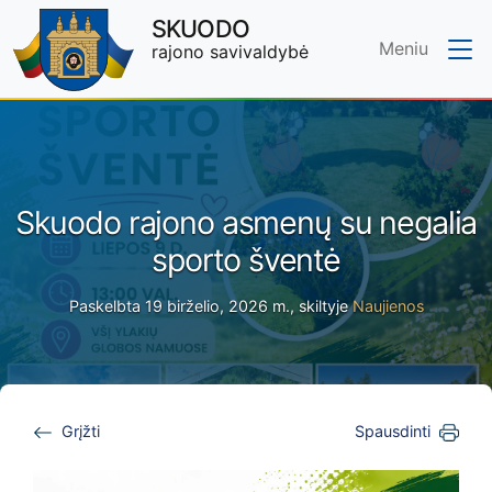
SKUODO
Meniu
rajono savivaldybė
Skip to main content
Skuodo rajono asmenų su negalia
sporto šventė
Paskelbta 19 birželio, 2026 m., skiltyje
Naujienos
Grįžti
Spausdinti