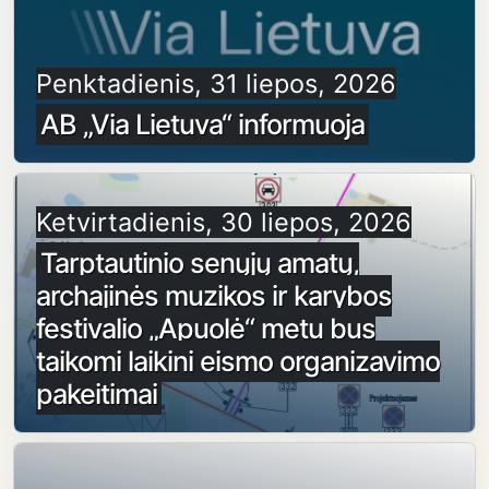
Penktadienis, 31 liepos, 2026
AB „Via Lietuva“ informuoja
Ketvirtadienis, 30 liepos, 2026
Tarptautinio senųjų amatų,
archajinės muzikos ir karybos
festivalio „Apuolė“ metu bus
taikomi laikini eismo organizavimo
pakeitimai