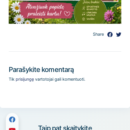
Share
Parašykite komentarą
Tik
prisijungę
vartotojai gali komentuoti.
Taip pat skaitykite