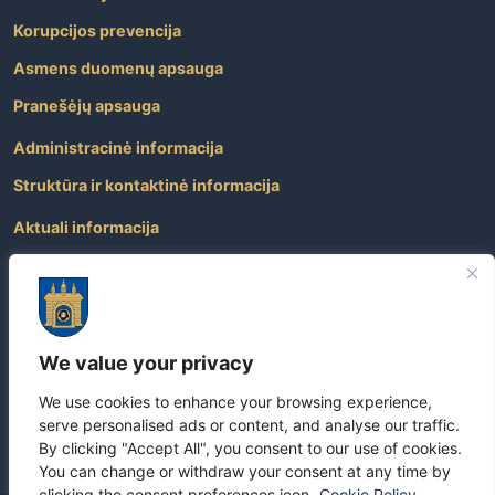
Korupcijos prevencija
Asmens duomenų apsauga
Pranešėjų apsauga
Administracinė informacija
Struktūra ir kontaktinė informacija
Aktuali informacija
Paslaugos
Atviri duomenys
Nuorodos
We value your privacy
Dažniausiai užduodami klausimai
We use cookies to enhance your browsing experience,
Apie savivaldybę
serve personalised ads or content, and analyse our traffic.
By clicking "Accept All", you consent to our use of cookies.
You can change or withdraw your consent at any time by
clicking the consent preferences icon.
Cookie Policy