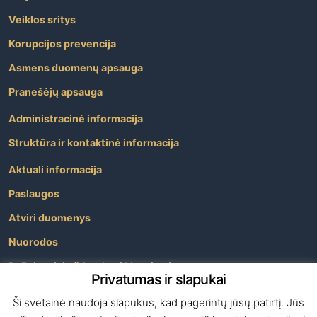
Veiklos sritys
Korupcijos prevencija
Asmens duomenų apsauga
Pranešėjų apsauga
Administracinė informacija
Struktūra ir kontaktinė informacija
Aktuali informacija
Paslaugos
Atviri duomenys
Nuorodos
Dažniausiai užduodami klausimai
Privatumas ir slapukai
Apie savivaldybę
Ši svetainė naudoja slapukus, kad pagerintų jūsų patirtį. Jūs