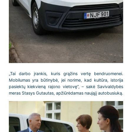
„Tai darbo įrankis, kuris grąžins vertę bendruomenei.
Mobilumas yra būtinybė, jei norime, kad kultūra, istorija
pasiektų kiekvieną rajono vietovę“, – sakė Savivaldybės
meras Stasys Gutautas, apžiūrėdamas naująjį autobusiuką.