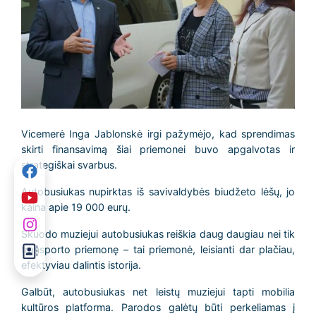
Vicemerė Inga Jablonskė irgi pažymėjo, kad sprendimas
skirti finansavimą šiai priemonei buvo apgalvotas ir
strategiškai svarbus.
Autobusiukas nupirktas iš savivaldybės biudžeto lėšų, jo
kaina apie 19 000 eurų.
Skuodo muziejui autobusiukas reiškia daug daugiau nei tik
transporto priemonę – tai priemonė, leisianti dar plačiau,
efektyviau dalintis istorija.
Galbūt, autobusiukas net leistų muziejui tapti mobilia
kultūros platforma. Parodos galėtų būti perkeliamas į