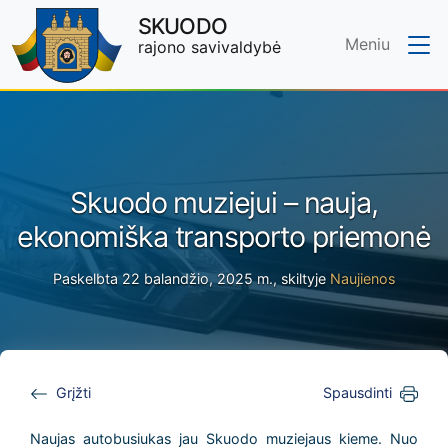
SKUODO
Meniu
rajono savivaldybė
Skip to main content
Skuodo muziejui – nauja,
ekonomiška transporto priemonė
Paskelbta 22 balandžio, 2025 m., skiltyje
Naujienos
Grįžti
Spausdinti
Naujas autobusiukas jau Skuodo muziejaus kieme. Nuo