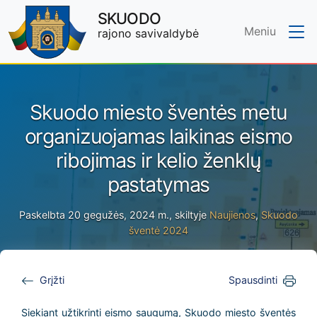
SKUODO
Meniu
rajono savivaldybė
Skip to main content
Skuodo miesto šventės metu
organizuojamas laikinas eismo
ribojimas ir kelio ženklų
pastatymas
Paskelbta 20 gegužės, 2024 m., skiltyje
Naujienos
,
Skuodo
šventė 2024
Grįžti
Spausdinti
Siekiant užtikrinti eismo saugumą, Skuodo miesto šventės