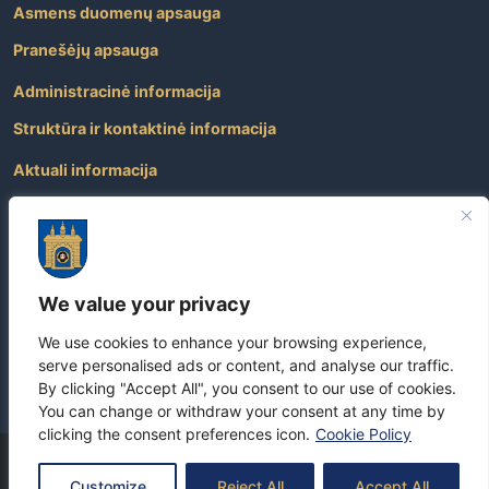
Asmens duomenų apsauga
Pranešėjų apsauga
Administracinė informacija
Struktūra ir kontaktinė informacija
Aktuali informacija
Paslaugos
Atviri duomenys
Nuorodos
We value your privacy
Dažniausiai užduodami klausimai
We use cookies to enhance your browsing experience,
Apie savivaldybę
serve personalised ads or content, and analyse our traffic.
By clicking "Accept All", you consent to our use of cookies.
You can change or withdraw your consent at any time by
clicking the consent preferences icon.
Cookie Policy
Copyright
©
2026 Visos teisės yra saugomos –
Skuodo rajono
Customize
Reject All
Accept All