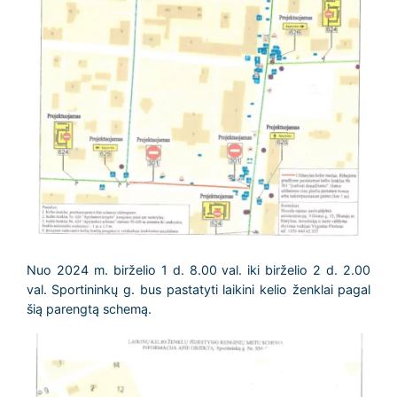
Nuo 2024 m. birželio 1 d. 8.00 val. iki birželio 2 d. 2.00
val. Sportininkų g. bus pastatyti laikini kelio ženklai pagal
šią parengtą schemą.