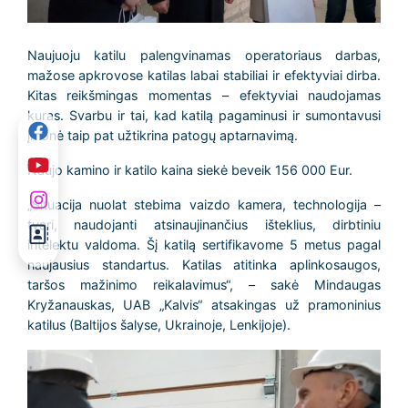
Naujuoju katilu palengvinamas operatoriaus darbas,
mažose apkrovose katilas labai stabiliai ir efektyviai dirba.
Kitas reikšmingas momentas – efektyviai naudojamas
kuras. Svarbu ir tai, kad katilą pagaminusi ir sumontavusi
įmonė taip pat užtikrina patogų aptarnavimą.
Naujo kamino ir katilo kaina siekė beveik 156 000 Eur.
„Situacija nuolat stebima vaizdo kamera, technologija –
tvari, naudojanti atsinaujinančius išteklius, dirbtiniu
intelektu valdoma. Šį katilą sertifikavome 5 metus pagal
naujausius standartus. Katilas atitinka aplinkosaugos,
taršos mažinimo reikalavimus“, – sakė Mindaugas
Kryžanauskas, UAB „Kalvis“ atsakingas už pramoninius
katilus (Baltijos šalyse, Ukrainoje, Lenkijoje).