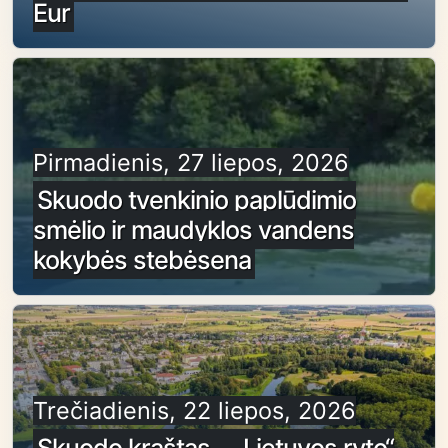
Eur
Pirmadienis, 27 liepos, 2026
Skuodo tvenkinio paplūdimio
smėlio ir maudyklos vandens
kokybės stebėsena
Trečiadienis, 22 liepos, 2026
Skuodo kraštas – „Lietuvos ryto“