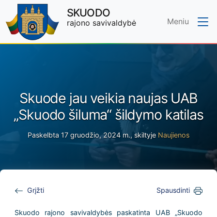
SKUODO
Meniu
rajono savivaldybė
Skip to main content
Skuode jau veikia naujas UAB
„Skuodo šiluma“ šildymo katilas
Paskelbta 17 gruodžio, 2024 m., skiltyje
Naujienos
Grįžti
Spausdinti
Skuodo rajono savivaldybės paskatinta UAB „Skuodo