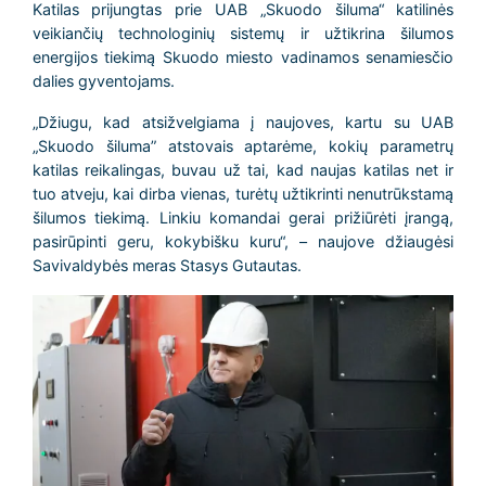
Katilas prijungtas prie UAB „Skuodo šiluma“ katilinės
veikiančių technologinių sistemų ir užtikrina šilumos
energijos tiekimą Skuodo miesto vadinamos senamiesčio
dalies gyventojams.
„Džiugu, kad atsižvelgiama į naujoves, kartu su UAB
„Skuodo šiluma” atstovais aptarėme, kokių parametrų
katilas reikalingas, buvau už tai, kad naujas katilas net ir
tuo atveju, kai dirba vienas, turėtų užtikrinti nenutrūkstamą
šilumos tiekimą. Linkiu komandai gerai prižiūrėti įrangą,
pasirūpinti geru, kokybišku kuru“, – naujove džiaugėsi
Savivaldybės meras Stasys Gutautas.