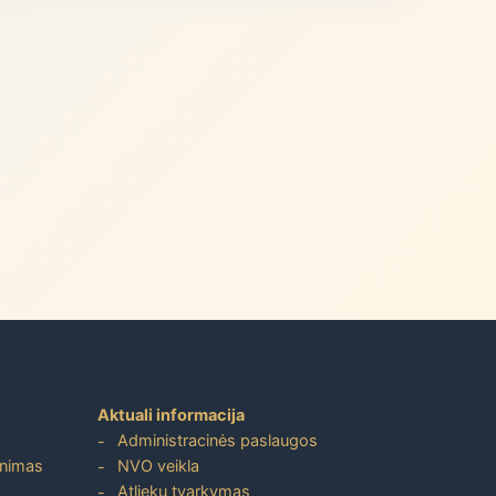
Aktuali informacija
Administracinės paslaugos
inimas
NVO veikla
Atliekų tvarkymas