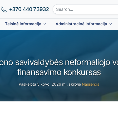
Search site:
Phone number:
+370 440 73932
Teisinė informacija
Administracinė informacija
ono savivaldybės neformaliojo v
finansavimo konkursas
Paskelbta 5 kovo, 2026 m., skiltyje
Naujienos