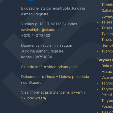
Teisin
Biudžetinė įstaiga registruota Juridinių
Galioja
asmenų registre.
poveik
Teisės
Vilniaus g. 13, LT-98112 Skuodas
Teisės 
savivaldybe@skuodas.lt
Tyrimai
+370 440 73932
Teisės 
Duomenys kaupiami ir saugomi
Nemoka
Juridinių asmenų registre,
Tvarkos
kodas 188751834
Tarybos 
Dokum
Skuodo krašto video pristatymas
Meras 
Dokumentinis filmas – Lietuva prasideda
Viceme
nuo Skuodo
Tarybo
Tarybo
Visa informacija grįžtantiems gyventi į
Priimti
Skuodo kraštą
Tarybo
Posėdž
Tiesiog