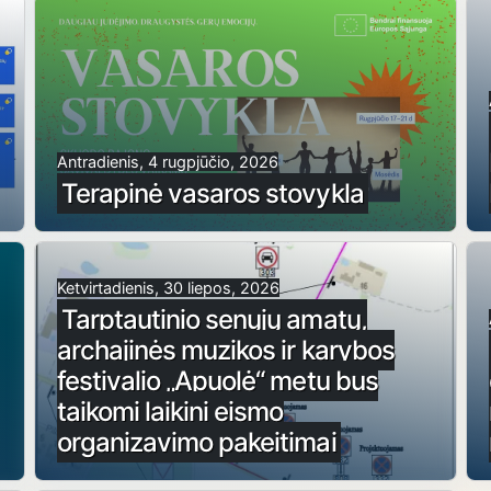
Antradienis, 4 rugpjūčio, 2026
Terapinė vasaros stovykla
Ketvirtadienis, 30 liepos, 2026
Tarptautinio senųjų amatų,
archajinės muzikos ir karybos
festivalio „Apuolė“ metu bus
taikomi laikini eismo
organizavimo pakeitimai