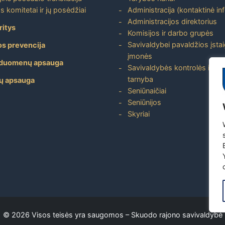
s komitetai ir jų posėdžiai
Administracija (kontaktinė in
Administracijos direktorius
ritys
Komisijos ir darbo grupės
Savivaldybei pavaldžios įstai
os prevencija
įmonės
duomenų apsauga
Savivaldybės kontrolės ir aud
tarnyba
ų apsauga
Seniūnaičiai
Seniūnijos
Skyriai
Copyright
©
2026 Visos teisės yra saugomos –
Skuodo rajono savivaldybė