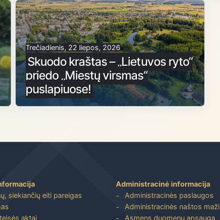
Trečiadienis, 22 liepos, 2026
Skuodo kraštas – „Lietuvos ryto“
priedo „Miestų virsmas“
puslapiuose!
nformacija
Administracinė informacija
, siekiančių eiti pareigas
Administracinės paslaugos
mas
Administracinės naštos maž
 teisės aktai
Asmens duomenų apsauga