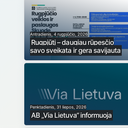
Antradienis, 4 rugpjūčio, 2026
Rugpjūtį – daugiau rūpesčio
savo sveikata ir gera savijauta
Penktadienis, 31 liepos, 2026
AB „Via Lietuva“ informuoja