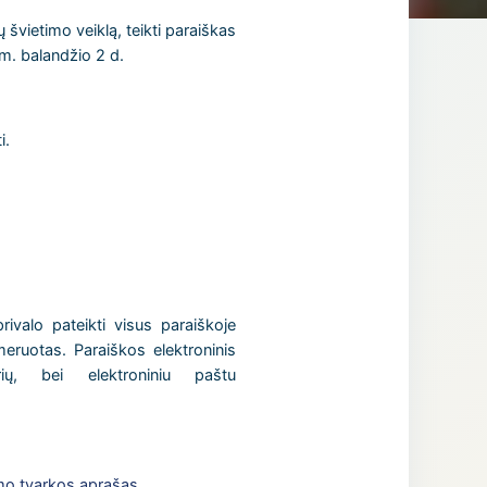
švietimo veiklą, teikti paraiškas
m. balandžio 2 d.
i.
ivalo pateikti visus paraiškoje
eruotas. Paraiškos elektroninis
ų, bei elektroniniu paštu
imo tvarkos aprašas