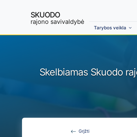
SKUODO
rajono savivaldybė
Tarybos veikla
Skip to main content
Skelbiamas Skuodo raj
Grįžti