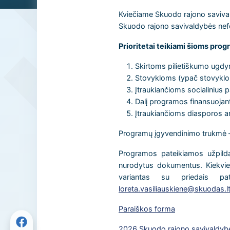
Kviečiame Skuodo rajono savivald
Skuodo rajono savivaldybės nefo
Prioritetai teikiami šioms pro
Skirtoms pilietiškumo ugdym
Stovykloms (ypač stovyklo
Įtraukiančioms socialinius p
Dalį programos finansuojant 
Įtraukiančioms diasporos ar 
Programų įgyvendinimo trukmė –
Programos pateikiamos užpild
nurodytus dokumentus. Kiekvien
variantas su priedais pa
loreta.vasiliauskiene@skuodas.l
Paraiškos forma
2026
Skuodo rajono savivaldybė