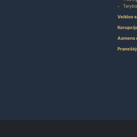
Tarybo
Veiklos s
Korupcij
Asmens 
Pranešėj