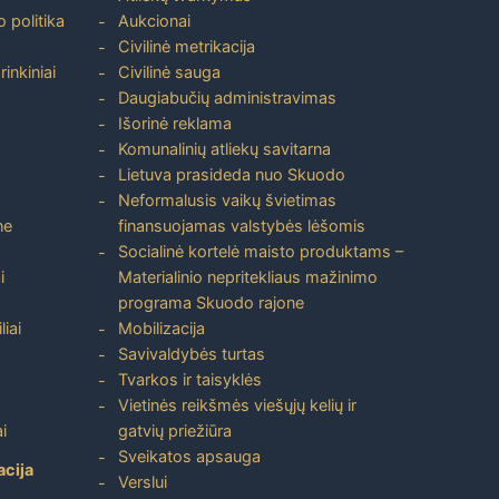
 politika
Aukcionai
Civilinė metrikacija
inkiniai
Civilinė sauga
Daugiabučių administravimas
Išorinė reklama
Komunalinių atliekų savitarna
Lietuva prasideda nuo Skuodo
Neformalusis vaikų švietimas
ne
finansuojamas valstybės lėšomis
Socialinė kortelė maisto produktams –
i
Materialinio nepritekliaus mažinimo
programa Skuodo rajone
liai
Mobilizacija
Savivaldybės turtas
Tvarkos ir taisyklės
Vietinės reikšmės viešųjų kelių ir
i
gatvių priežiūra
Sveikatos apsauga
acija
Verslui