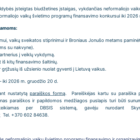
ybės įsteigtas biudžetines įstaigas, vykdančias neformaliojo vaikų 
rmaliojo vaikų švietimo programų finansavimo konkursui iki 2026 
gramoms:
ui, vaikų sveikatos stiprinimui ir Broniaus Jonušo metams paminėt
ms su nakvyne).
artnerius į veiklų vykdymą.
iš kitų finansavimo šaltinių.
grįžusių iš užsienio nuolat gyventi į Lietuvą vaikus.
 iki 2026 m. gruodžio 20 d.
ant nustatytą
paraiškos formą
. Pareiškėjas kartu su paraiška pr
as paraiškos ir papildomos medžiagos puslapis turi būti sunum
teikiamas per DBSIS sistemą, gavėju nurodant Skyri
t
Tel. +370 602 84638.
s neformaliojo vaikų švietimo programų finansavimo ir organizav