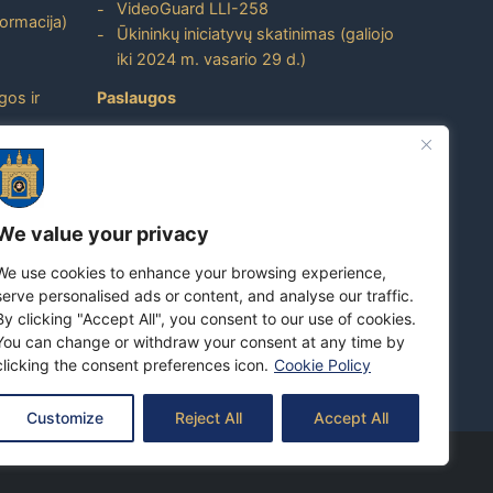
VideoGuard LLI-258
formacija)
Ūkininkų iniciatyvų skatinimas (galiojo
iki 2024 m. vasario 29 d.)
gos ir
Paslaugos
Atviri duomenys
ito
Nuorodos
Dažniausiai užduodami klausimai
We value your privacy
Apie savivaldybę
We use cookies to enhance your browsing experience,
Skuodo rajono turizmo ir verslo
serve personalised ads or content, and analyse our traffic.
prekės ženklas
By clicking "Accept All", you consent to our use of cookies.
Susipažinkite su Skuodo rajono
You can change or withdraw your consent at any time by
savivaldybe
clicking the consent preferences icon.
Cookie Policy
Customize
Reject All
Accept All