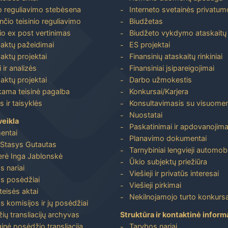
io reguliavimo stebėsena
Interneto svetainės privatumo
nčio teisinio reguliavimo
Biudžetas
io ex post vertinimas
Biudžeto vykdymo ataskaitų r
 aktų pažeidimai
ES projektai
aktų projektai
Finansinių ataskaitų rinkiniai
 ir analizės
Finansiniai įsipareigojimai
aktų projektai
Darbo užmokestis
ma teisinė pagalba
Konkursai/Karjera
 ir taisyklės
Konsultavimasis su visuome
Nuostatai
veikla
Paskatinimai ir apdovanojima
entai
Planavimo dokumentai
Stasys Gutautas
Tarnybiniai lengvieji automobi
rė Inga Jablonskė
Ūkio subjektų priežiūra
s nariai
Viešieji ir privatūs interesai
s posėdžiai
Viešieji pirkimai
 teisės aktai
Nekilnojamojo turto konkursa
s komisijos ir jų posėdžiai
ių transliacijų archyvas
Struktūra ir kontaktinė inform
inė posėdžio transliacija
Tarybos nariai