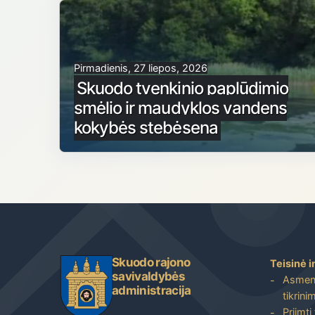
Pirmadienis, 27 liepos, 2026
Skuodo tvenkinio paplūdimio
smėlio ir maudyklos vandens
kokybės stebėsena
Skuodo rajono
Teisinė i
savivaldybės
Asmenų
administracija
tikrini
Priimti