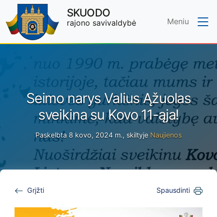
SKUODO
Meniu
rajono savivaldybė
Skip to main content
Seimo narys Valius Ąžuolas
sveikina su Kovo 11-ąja!
Paskelbta 8 kovo, 2024 m., skiltyje
Naujienos
Grįžti
Spausdinti