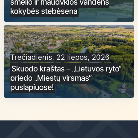
smėlio ir maudyklos vandens
kokybės stebėsena
Trečiadienis, 22 liepos, 2026
Skuodo kraštas – „Lietuvos ryto“
priedo „Miestų virsmas“
puslapiuose!