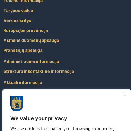
Teisinė informacija
Tarybos veikla
Veiklos sritys
Korupcijos prevencija
Asmens duomenų apsauga
Pranešėjų apsauga
Administracinė informacija
Struktūra ir kontaktinė informacija
Aktuali informacija
Paslaugos
Atviri duomenys
Nuorodos
We value your privacy
Dažniausiai užduodami klausimai
We use cookies to enhance your browsing experience,