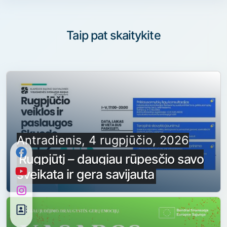
Taip pat skaitykite
Antradienis, 4 rugpjūčio, 2026
Rugpjūtį – daugiau rūpesčio savo
sveikata ir gera savijauta