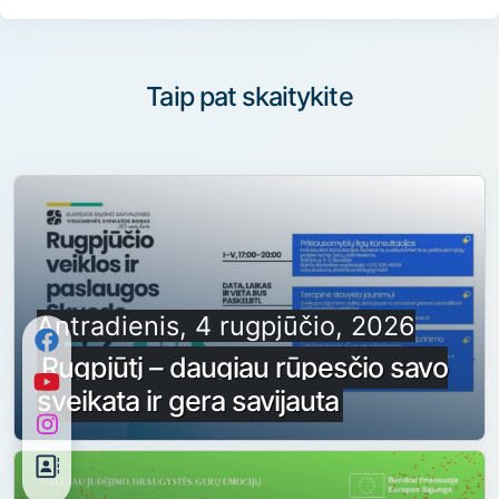
Taip pat skaitykite
Antradienis, 4 rugpjūčio, 2026
Rugpjūtį – daugiau rūpesčio savo
sveikata ir gera savijauta