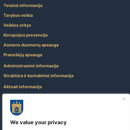
Teisinė informacija
Tarybos veikla
Veiklos sritys
Korupcijos prevencija
Asmens duomenų apsauga
Pranešėjų apsauga
Administracinė informacija
Struktūra ir kontaktinė informacija
Aktuali informacija
Paslaugos
Atviri duomenys
Nuorodos
We value your privacy
Dažniausiai užduodami klausimai