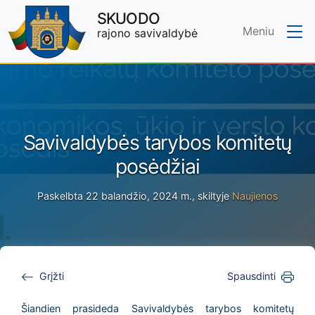
SKUODO
Meniu
rajono savivaldybė
Skip to main content
Savivaldybės tarybos komitetų
posėdžiai
Paskelbta 22 balandžio, 2024 m., skiltyje
Naujienos
Grįžti
Spausdinti
Šiandien prasideda Savivaldybės tarybos komitetų