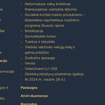
Neformalusis vaikų švietimas
ne
finansuojamas valstybės lėšomis
Socialinė kortelė maisto produktams –
i
Materialinio nepritekliaus mažinimo
programa Skuodo rajone
liai
Mobilizacija
Savivaldybės turtas
Tvarkos ir taisyklės
Vietinės reikšmės viešųjų kelių ir
i
gatvių priežiūra
Sveikatos apsauga
acija
Verslui
VideoGuard LLI-258
formacija)
Ūkininkų iniciatyvų skatinimas (galiojo
iki 2024 m. vasario 29 d.)
gos ir
Paslaugos
Atviri duomenys
ito
Nuorodos