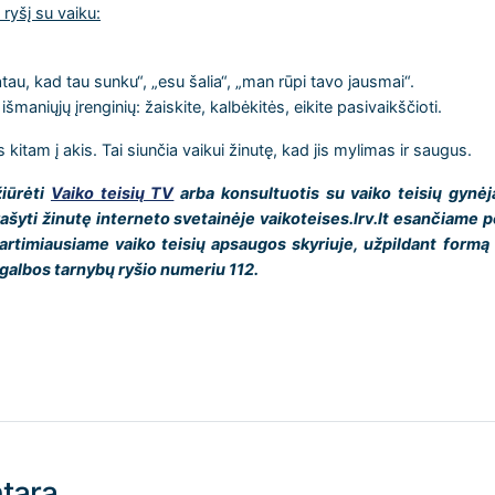
ryšį su vaiku:
au, kad tau sunku“, „esu šalia“, „man rūpi tavo jausmai“.
išmaniųjų įrenginių: žaiskite, kalbėkitės, eikite pasivaikščioti.
 kitam į akis. Tai siunčia vaikui žinutę, kad jis mylimas ir saugus.
žiūrėti
Vaiko teisių TV
arba konsultuotis su vaiko teisių gynė
ašyti žinutę interneto svetainėje vaikoteises.lrv.lt esančiame p
 artimiausiame vaiko teisių apsaugos skyriuje, užpildant formą
galbos tarnybų ryšio numeriu 112.
tarą