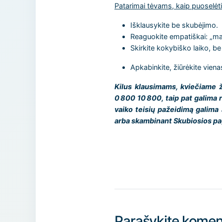
Patarimai tėvams, kaip puoselėti 
Išklausykite be skubėjimo.
Reaguokite empatiškai: „mat
Skirkite kokybiško laiko, be 
Apkabinkite, žiūrėkite vienas
Kilus klausimams, kviečiame 
0 800 10 800, taip pat galima r
vaiko teisių pažeidimą galima
arba skambinant Skubiosios pa
Parašykite komen