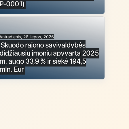
P-0001)
Antradienis, 28 liepos, 2026
Skuodo rajono savivaldybės
didžiausių įmonių apyvarta 2025
m. augo 33,9 % ir siekė 194,5
mln. Eur