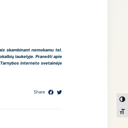
jais skambinant nemokamu tel.
okalbių laukelyje. Pranešti apie
 Tarnybos interneto svetainėje
Share
Toggl
Toggl