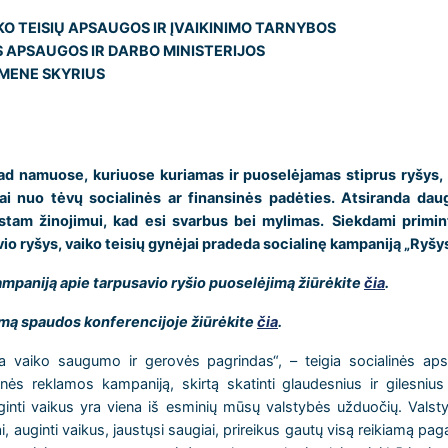
O TEISIŲ APSAUGOS IR ĮVAIKINIMO TARNYBOS
S APSAUGOS IR DARBO MINISTERIJOS
OMENE SKYRIUS
kad namuose, kuriuose kuriamas ir puoselėjamas stiprus ryšys,
i nuo tėvų socialinės ar finansinės padėties. Atsiranda daug
stam žinojimui, kad esi svarbus bei mylimas.
Siekdami primint
io ryšys, vaiko teisių gynėjai pradeda socialinę kampaniją „Ryšy
ampaniją apie tarpusavio ryšio puoselėjimą žiūrėkite
čia
.
ymą spaudos konferencijoje
žiūrėkite
čia
.
ra vaiko saugumo ir gerovės pagrindas“, – teigia socialinės ap
inės reklamos kampaniją, skirtą skatinti glaudesnius ir gilesniu
inti vaikus yra viena iš esminių mūsų valstybės užduočių. Valstyb
, auginti vaikus, jaustųsi saugiai, prireikus gautų visą reikiamą pag