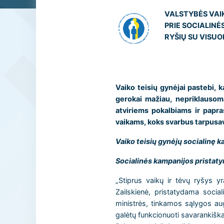
VALSTYBĖS VAIK
PRIE SOCIALINĖ
RYŠIŲ SU VISU
Vaiko teisių gynėjai pastebi, 
gerokai mažiau, nepriklausoma
atviriems pokalbiams ir papra
vaikams, koks svarbus tarpusav
Vaiko teisių gynėjų socialinę k
Socialinės kampanijos pristat
„Stiprus vaikų ir tėvų ryšys y
Zailskienė, pristatydama social
ministrės, tinkamos sąlygos aug
galėtų funkcionuoti savarankiškai