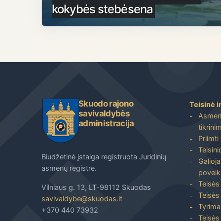
kokybės stebėsena
Skuodo rajono
Teisinė i
savivaldybės
Asmenų
administracija
tikrini
Priimti
Teisin
Biudžetinė įstaiga registruota Juridinių
Galioja
asmenų registre.
poveik
Teisės
Vilniaus g. 13, LT-98112 Skuodas
Teisės 
savivaldybe@skuodas.lt
Tyrimai
+370 440 73932
Teisės 