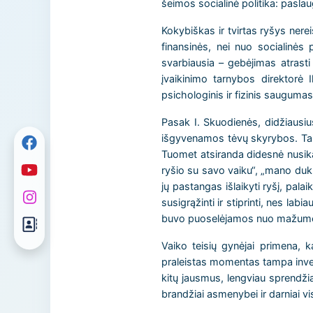
šeimos socialinė politika: paslau
Kokybiškas ir tvirtas ryšys nerei
finansinės, nei nuo socialinės
svarbiausia – gebėjimas atrasti
įvaikinimo tarnybos direktorė 
psichologinis ir fizinis saugumas
Pasak I. Skuodienės, didžiausiu
išgyvenamos tėvų skyrybos. Tai,
Tuomet atsiranda didesnė nusika
ryšio su savo vaiku“, „mano dukr
jų pastangas išlaikyti ryšį, pala
susigrąžinti ir stiprinti, nes la
buvo puoselėjamos nuo mažum
Vaiko teisių gynėjai primena, 
praleistas momentas tampa investi
kitų jausmus, lengviau sprendžia
brandžiai asmenybei ir darniai vi