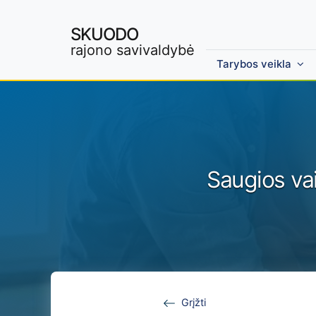
SKUODO
rajono savivaldybė
Tarybos veikla
Skip to main content
Saugios vai
Grįžti