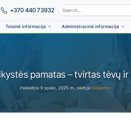
Search site:
Phone number:
+370 440 73932
Teisinė informacija
Administracinė informacija
kystės pamatas – tvirtas tėvų ir
Paskelbta 9 spalio, 2025 m., skiltyje
Naujienos