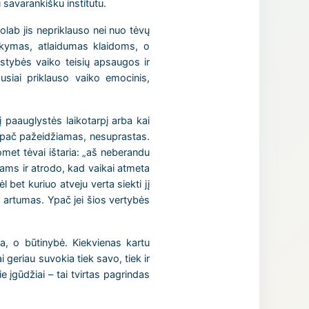
 savarankišku institutu.
uolab jis nepriklauso nei nuo tėvų
aikymas, atlaidumas klaidoms, o
lstybės vaiko teisių apsaugos ir
usiai priklauso vaiko emocinis,
 paauglystės laikotarpį arba kai
 ypač pažeidžiamas, nesuprastas.
met tėvai ištaria: „aš neberandu
vams ir atrodo, kad vaikai atmeta
 bet kuriuo atveju verta siekti jį
is artumas. Ypač jei šios vertybės
a, o būtinybė. Kiekvienas kartu
 geriau suvokia tiek savo, tiek ir
 įgūdžiai – tai tvirtas pagrindas