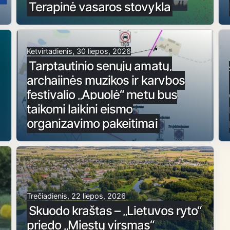
Terapinė vasaros stovykla
Ketvirtadienis, 30 liepos, 2026
Tarptautinio senųjų amatų,
archajinės muzikos ir karybos
festivalio „Apuolė“ metu bus
taikomi laikini eismo
organizavimo pakeitimai
Trečiadienis, 22 liepos, 2026
Skuodo kraštas – „Lietuvos ryto“
priedo „Miestų virsmas“