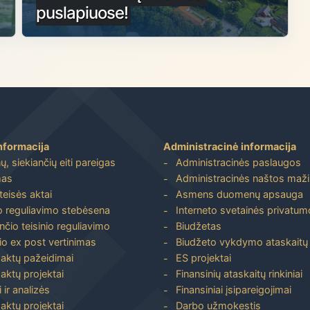
puslapiuose!
nformacija
Administracinė informacija
, siekiančių eiti pareigas
Administracinės paslaugos
mas
Administracinės naštos maž
 teisės aktai
Asmens duomenų apsauga
io reguliavimo stebėsena
Interneto svetainės privatumo
nčio teisinio reguliavimo
Biudžetas
io ex post vertinimas
Biudžeto vykdymo ataskaitų r
 aktų pažeidimai
ES projektai
aktų projektai
Finansinių ataskaitų rinkiniai
 ir analizės
Finansiniai įsipareigojimai
aktų projektai
Darbo užmokestis