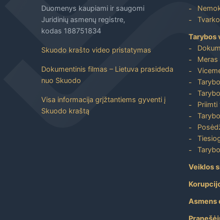
Duomenys kaupiami ir saugomi
Nemoka
Juridinių asmenų registre,
Tvarkos
kodas 188751834
Tarybos 
Dokum
Skuodo krašto video pristatymas
Meras 
Dokumentinis filmas – Lietuva prasideda
Viceme
nuo Skuodo
Tarybo
Tarybo
Visa informacija grįžtantiems gyventi į
Priimti
Skuodo kraštą
Tarybo
Posėdž
Tiesiog
Tarybo
Veiklos s
Korupcij
Asmens 
Pranešėj