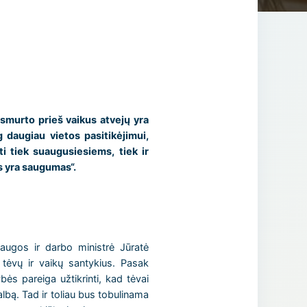
 smurto prieš vaikus atvejų yra
 daugiau vietos pasitikėjimui,
i tiek suaugusiesiems, tiek ir
s yra saugumas“.
saugos ir darbo ministrė Jūratė
s tėvų ir vaikų santykius. Pasak
ės pareiga užtikrinti, kad tėvai
albą. Tad ir toliau bus tobulinama