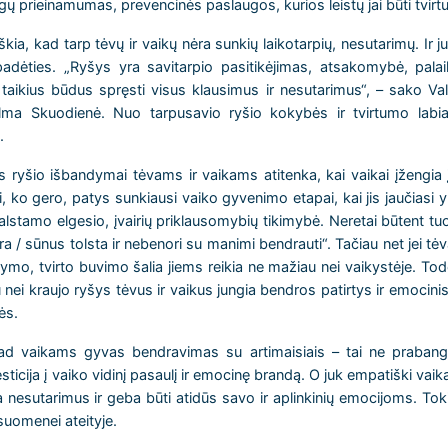
gų prieinamumas, prevencinės paslaugos, kurios leistų jai būti tvirtu
škia, kad tarp tėvų ir vaikų nėra sunkių laikotarpių, nesutarimų. Ir j
 padėties. „Ryšys yra savitarpio pasitikėjimas, atsakomybė, pal
 taikius būdus spręsti visus klausimus ir nesutarimus“, – sako Va
Ilma Skuodienė. Nuo tarpusavio ryšio kokybės ir tvirtumo labia
.
s ryšio išbandymai tėvams ir vaikams atitenka, kai vaikai įžengia į
 ko gero, patys sunkiausi vaiko gyvenimo etapai, kai jis jaučiasi
lstamo elgesio, įvairių priklausomybių tikimybė. Neretai būtent tuo
a / sūnus tolsta ir nebenori su manimi bendrauti“. Tačiau net jei tė
ikymo, tvirto buvimo šalia jiems reikia ne mažiau nei vaikystėje. Todėl
biau nei kraujo ryšys tėvus ir vaikus jungia bendros patirtys ir emocin
ės.
kad vaikams gyvas bendravimas su artimaisiais – tai ne prabang
cija į vaiko vidinį pasaulį ir emocinę brandą. O juk empatiški vaikai
 nesutarimus ir geba būti atidūs savo ir aplinkinių emocijoms. Tokie
suomenei ateityje.