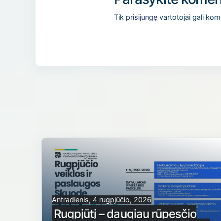
Tik
prisijungę
vartotojai gali kom
Antradienis, 4 rugpjūčio, 2026
Rugpjūtį – daugiau rūpesčio