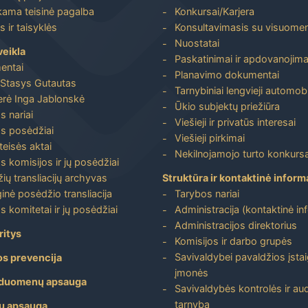
ma teisinė pagalba
Konkursai/Karjera
 ir taisyklės
Konsultavimasis su visuome
Nuostatai
veikla
Paskatinimai ir apdovanojima
entai
Planavimo dokumentai
Stasys Gutautas
Tarnybiniai lengvieji automobi
rė Inga Jablonskė
Ūkio subjektų priežiūra
s nariai
Viešieji ir privatūs interesai
s posėdžiai
Viešieji pirkimai
 teisės aktai
Nekilnojamojo turto konkursa
s komisijos ir jų posėdžiai
ių transliacijų archyvas
Struktūra ir kontaktinė inform
inė posėdžio transliacija
Tarybos nariai
s komitetai ir jų posėdžiai
Administracija (kontaktinė in
Administracijos direktorius
ritys
Komisijos ir darbo grupės
Savivaldybei pavaldžios įstai
os prevencija
įmonės
duomenų apsauga
Savivaldybės kontrolės ir aud
tarnyba
ų apsauga