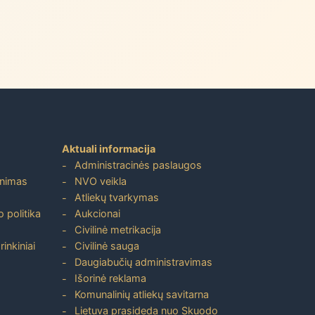
Aktuali informacija
Administracinės paslaugos
inimas
NVO veikla
Atliekų tvarkymas
 politika
Aukcionai
Civilinė metrikacija
inkiniai
Civilinė sauga
Daugiabučių administravimas
Išorinė reklama
Komunalinių atliekų savitarna
Lietuva prasideda nuo Skuodo