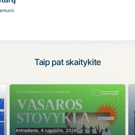
entuoti.
Taip pat skaitykite
Antradienis, 4 rugpjūčio, 2026