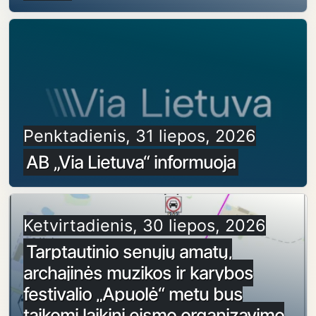
Penktadienis, 31 liepos, 2026
AB „Via Lietuva“ informuoja
Ketvirtadienis, 30 liepos, 2026
Tarptautinio senųjų amatų,
archajinės muzikos ir karybos
festivalio „Apuolė“ metu bus
taikomi laikini eismo organizavimo