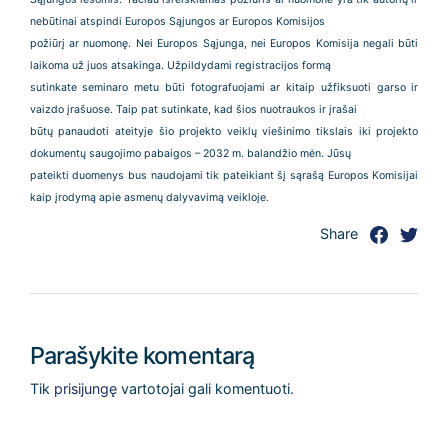
nebūtinai atspindi Europos Sąjungos ar Europos Komisijos
požiūrį ar nuomonę. Nei Europos Sąjunga, nei Europos Komisija negali būti
laikoma už juos atsakinga. Užpildydami registracijos formą
sutinkate seminaro metu būti fotografuojami ar kitaip užfiksuoti garso ir
vaizdo įrašuose. Taip pat sutinkate, kad šios nuotraukos ir įrašai
būtų panaudoti ateityje šio projekto veiklų viešinimo tikslais iki projekto
dokumentų saugojimo pabaigos – 2032 m. balandžio mėn. Jūsų
pateikti duomenys bus naudojami tik pateikiant šį sąrašą Europos Komisijai
kaip įrodymą apie asmenų dalyvavimą veikloje.
Share
Parašykite komentarą
Tik
prisijungę
vartotojai gali komentuoti.