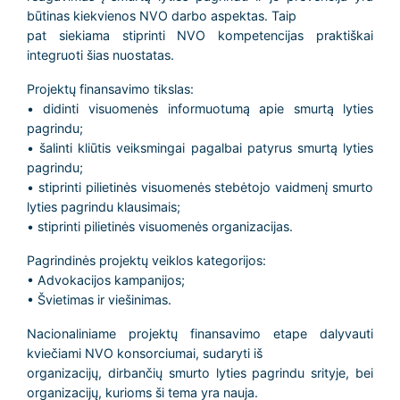
būtinas kiekvienos NVO darbo aspektas. Taip
pat siekiama stiprinti NVO kompetencijas praktiškai
integruoti šias nuostatas.
Projektų finansavimo tikslas:
• didinti visuomenės informuotumą apie smurtą lyties
pagrindu;
• šalinti kliūtis veiksmingai pagalbai patyrus smurtą lyties
pagrindu;
• stiprinti pilietinės visuomenės stebėtojo vaidmenį smurto
lyties pagrindu klausimais;
• stiprinti pilietinės visuomenės organizacijas.
Pagrindinės projektų veiklos kategorijos:
• Advokacijos kampanijos;
• Švietimas ir viešinimas.
Nacionaliniame projektų finansavimo etape dalyvauti
kviečiami NVO konsorciumai, sudaryti iš
organizacijų, dirbančių smurto lyties pagrindu srityje, bei
organizacijų, kurioms ši tema yra nauja.