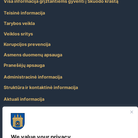
Visa informacija grįžtantiems gyventi į Skuodo kraštą
Teisinė informacija
Tarybos veikla
Veiklos sritys
Korupcijos prevencija
Asmens duomenų apsauga
Pranešėjų apsauga
Administracinė informacija
Struktūra ir kontaktinė informacija
Aktuali informacija
Paslaugos
Atviri duomenys
Nuorodos
We value your privacy