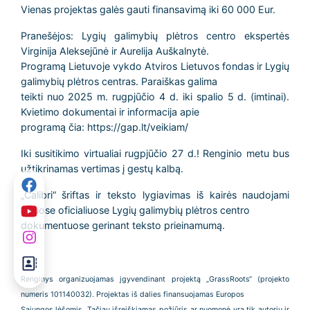
Vienas projektas galės gauti finansavimą iki 60 000 Eur.
Pranešėjos: Lygių galimybių plėtros centro ekspertės
Virginija Aleksejūnė ir Aurelija Auškalnytė.
Programą Lietuvoje vykdo Atviros Lietuvos fondas ir Lygių
galimybių plėtros centras. Paraiškas galima
teikti nuo 2025 m. rugpjūčio 4 d. iki spalio 5 d. (imtinai).
Kvietimo dokumentai ir informacija apie
programą čia: https://gap.lt/veikiam/
Iki susitikimo virtualiai rugpjūčio 27 d.! Renginio metu bus
užtikrinamas vertimas į gestų kalbą.
„Calibri“ šriftas ir teksto lygiavimas iš kairės naudojami
visuose oficialiuose Lygių galimybių plėtros centro
dokumentuose gerinant teksto prieinamumą.
Renginys organizuojamas įgyvendinant projektą „GrassRoots“ (projekto
numeris 101140032). Projektas iš dalies finansuojamas Europos
Sąjungos lėšomis. Tačiau išreiškiamas požiūris ar nuomonė yra tik autorių ir