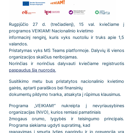
Rugpjūčio 27 d. (trečiadienį), 15 val. kviečiame į
programos VEIKIAM! Nacionalinio kvietimo
informacinį renginį, kuris vyks nuotoliu ir truks apie 1,5
valandos.
Pristatymas vyks MS Teams platformoje. Dalyvių iš vienos
organizacijos skaičius neribojamas.
Norinčias ir norinčius dalyvauti kviečiame registruotis
paspaudus šią nuorodą.
Susitikimo metu bus pristatytos nacionalinio kvietimo
gairės, aptarti paraiškos bei finansinių
dokumentų pildymo tvarka, atsakyta į rūpimus klausimus.
Programa „VEIKIAM!“ nukreipta į nevyriausybines
organizacijas (NVO), kurios remiasi pamatiniais
žmogaus orumo, lygybės ir teisingumo principais.
Programa siekiama ugdyti supratimą, kad
reagavimas į smurtą lyties pagrindu ir jo prevencija yra