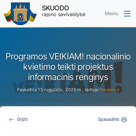
SKUODO
Meniu
rajono savivaldybė
Skip to main content
Programos VEIKIAM! nacionalinio
kvietimo teikti projektus
informacinis renginys
Paskelbta 13 rugpjūčio, 2025 m., skiltyje
Naujienos
Grįžti
Spausdinti