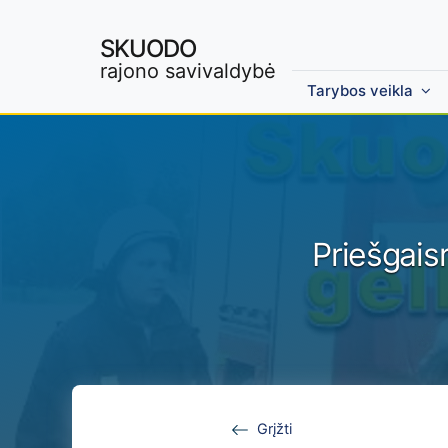
SKUODO
rajono savivaldybė
Tarybos veikla
Skip to main content
Priešgais
Grįžti