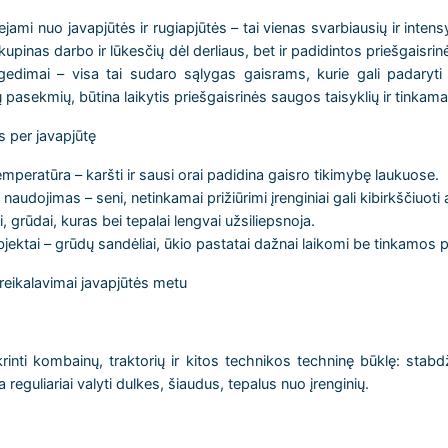
siejami nuo javapjūtės ir rugiapjūtės – tai vienas svarbiausių ir inte
kupinas darbo ir lūkesčių dėl derliaus, bet ir padidintos priešgaisrin
dimai – visa tai sudaro sąlygas gaisrams, kurie gali padaryti 
 pasekmių, būtina laikytis priešgaisrinės saugos taisyklių ir tinkamai
s per javapjūtę
mperatūra – karšti ir sausi orai padidina gaisro tikimybę laukuose.
audojimas – seni, netinkamai prižiūrimi įrenginiai gali kibirkščiuoti a
grūdai, kuras bei tepalai lengvai užsiliepsnoja.
jektai – grūdų sandėliai, ūkio pastatai dažnai laikomi be tinkamos p
reikalavimai javapjūtės metu
rinti kombainų, traktorių ir kitos technikos techninę būklę: stabdži
reguliariai valyti dulkes, šiaudus, tepalus nuo įrenginių.