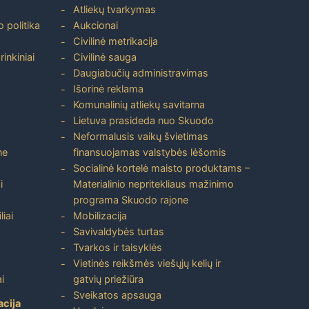
Atliekų tvarkymas
 politika
Aukcionai
Civilinė metrikacija
inkiniai
Civilinė sauga
Daugiabučių administravimas
Išorinė reklama
Komunalinių atliekų savitarna
Lietuva prasideda nuo Skuodo
Neformalusis vaikų švietimas
ne
finansuojamas valstybės lėšomis
Socialinė kortelė maisto produktams –
i
Materialinio nepritekliaus mažinimo
programa Skuodo rajone
liai
Mobilizacija
Savivaldybės turtas
Tvarkos ir taisyklės
Vietinės reikšmės viešųjų kelių ir
i
gatvių priežiūra
Sveikatos apsauga
acija