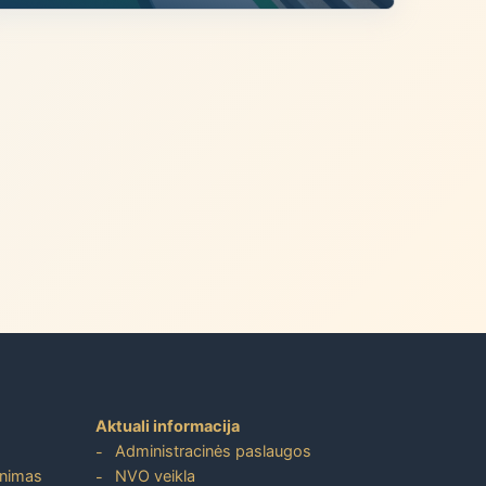
Aktuali informacija
Administracinės paslaugos
inimas
NVO veikla