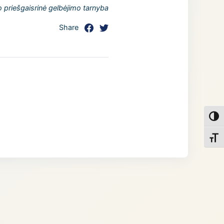
 priešgaisrinė gelbėjimo tarnyba
Share
Toggl
Toggl