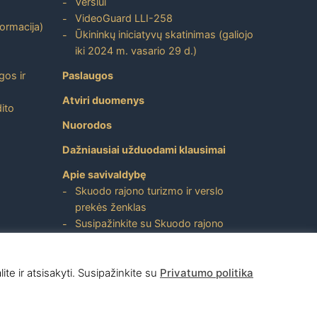
Verslui
VideoGuard LLI-258
formacija)
Ūkininkų iniciatyvų skatinimas (galiojo
iki 2024 m. vasario 29 d.)
gos ir
Paslaugos
Atviri duomenys
ito
Nuorodos
Dažniausiai užduodami klausimai
Apie savivaldybę
Skuodo rajono turizmo ir verslo
prekės ženklas
Susipažinkite su Skuodo rajono
savivaldybe
ite ir atsisakyti. Susipažinkite su
Privatumo politika