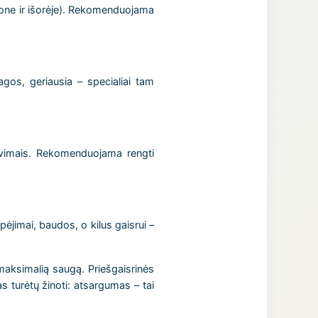
lone ir išorėje). Rekomenduojama
agos, geriausia – specialiai tam
lavimais. Rekomenduojama rengti
ėjimai, baudos, o kilus gaisrui –
ti maksimalią saugą. Priešgaisrinės
s turėtų žinoti: atsargumas – tai