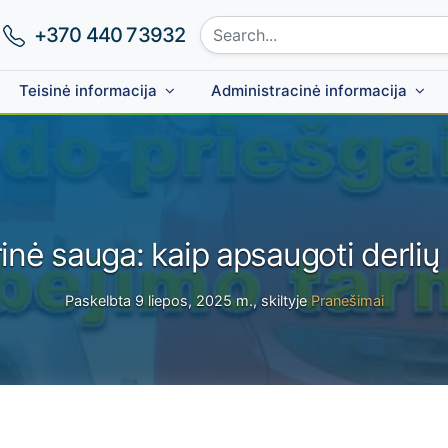
Search site:
Phone number:
+370 440 73932
Teisinė informacija
Administracinė informacija
rinė sauga: kaip apsaugoti derlių
Paskelbta 9 liepos, 2025 m., skiltyje
Pranešimai