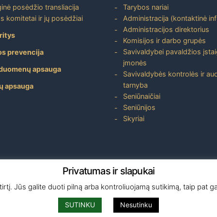
inė posėdžio transliacija
Tarybos nariai
s komitetai ir jų posėdžiai
Administracija (kontaktinė in
Administracijos direktorius
ritys
Komisijos ir darbo grupės
Savivaldybei pavaldžios įstai
os prevencija
įmonės
duomenų apsauga
Savivaldybės kontrolės ir aud
tarnyba
ų apsauga
Seniūnaičiai
Seniūnijos
Skyriai
Privatumas ir slapukai
tį. Jūs galite duoti pilną arba kontroliuojamą sutikimą, taip pat gal
SUTINKU
Nesutinku
Copyright
©
2026 Visos teisės yra saugomos –
Skuodo rajono savivaldybė