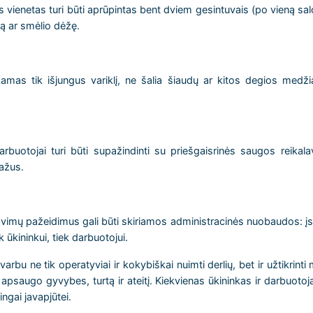
 vienetas turi būti aprūpintas bent dviem gesintuvais (po vieną sa
pą ar smėlio dėžę.
kamas tik išjungus variklį, ne šalia šiaudų ar kitos degios medži
arbuotojai turi būti supažindinti su priešgaisrinės saugos reika
ažus.
vimų pažeidimus gali būti skiriamos administracinės nuobaudos: įsp
 ūkininkui, tiek darbuotojui.
svarbu ne tik operatyviai ir kokybiškai nuimti derlių, bet ir užtikrin
apsaugo gyvybes, turtą ir ateitį. Kiekvienas ūkininkas ir darbuotoja
ngai javapjūtei.