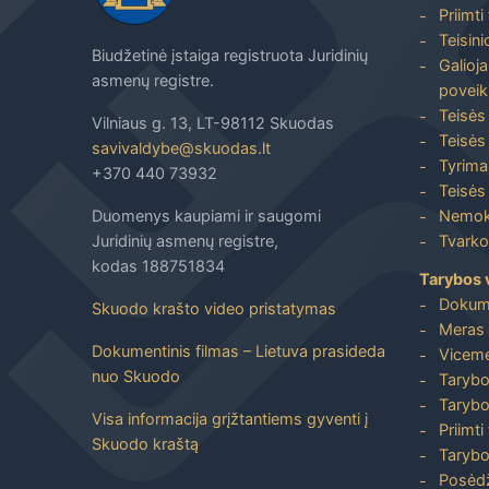
Priimti
Teisin
Biudžetinė įstaiga registruota Juridinių
Galioja
asmenų registre.
poveik
Teisės
Vilniaus g. 13, LT-98112 Skuodas
Teisės 
savivaldybe@skuodas.lt
Tyrimai
+370 440 73932
Teisės 
Duomenys kaupiami ir saugomi
Nemoka
Juridinių asmenų registre,
Tvarkos
kodas 188751834
Tarybos 
Dokum
Skuodo krašto video pristatymas
Meras 
Dokumentinis filmas – Lietuva prasideda
Viceme
nuo Skuodo
Tarybo
Tarybo
Visa informacija grįžtantiems gyventi į
Priimti
Skuodo kraštą
Tarybo
Posėdž