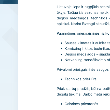
Lietuvoje liepa ir rugpjūtis neat
ūkyje. Tačiau šis sezonas ne tik 
degios medžiagos, technikos ge
aplinkai. Norint išvengti skaudžių
Pagrindinės priešgaisrinės riziko
Sausas klimatas ir aukšta te
Kombainų ir kitos technikos n
Degios medžiagos – šiaudai, 
Netvarkingi sandėliavimo ob
Privalomi priešgaisrinės saugos 
Technikos priežiūra
Prieš darbų pradžią būtina patik
degalų tiekimą. Darbo metu reikia 
Gaisrinės priemonės