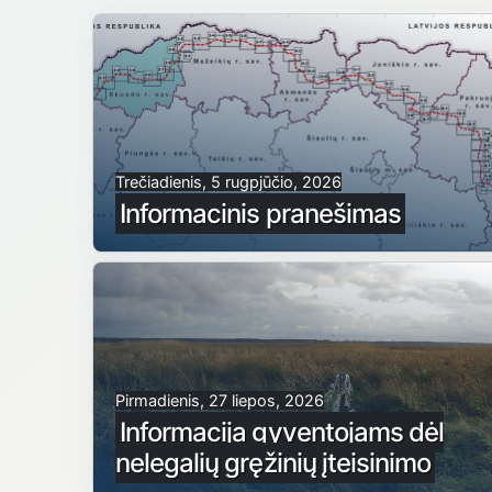
Trečiadienis, 5 rugpjūčio, 2026
Informacinis pranešimas
Pirmadienis, 27 liepos, 2026
Informacija gyventojams dėl
nelegalių gręžinių įteisinimo