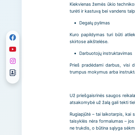
Kiekvienas žemės ūkio technikos
turėti ir kastuvą bei vandens tal
Degalų pylimas
Kuro papildymas turi būti atlie
skirtose aikštelėse.
Darbuotojų instruktavimas
Prieš pradėdami darbus, visi d
trumpus mokymus arba instrukt
Už priešgaisrinės saugos reikala
atsakomybė už žalą gali tekti tiek
Rugiapjūtė – tai laikotarpis, kai 
taisyklės nėra formalumas – jos 
ne trukdis, o būtina sąlyga sėkmi