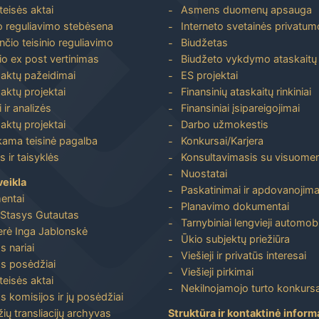
 teisės aktai
Asmens duomenų apsauga
io reguliavimo stebėsena
Interneto svetainės privatumo
nčio teisinio reguliavimo
Biudžetas
io ex post vertinimas
Biudžeto vykdymo ataskaitų r
 aktų pažeidimai
ES projektai
aktų projektai
Finansinių ataskaitų rinkiniai
 ir analizės
Finansiniai įsipareigojimai
aktų projektai
Darbo užmokestis
ma teisinė pagalba
Konkursai/Karjera
 ir taisyklės
Konsultavimasis su visuome
Nuostatai
veikla
Paskatinimai ir apdovanojima
entai
Planavimo dokumentai
Stasys Gutautas
Tarnybiniai lengvieji automobi
rė Inga Jablonskė
Ūkio subjektų priežiūra
s nariai
Viešieji ir privatūs interesai
s posėdžiai
Viešieji pirkimai
 teisės aktai
Nekilnojamojo turto konkursa
s komisijos ir jų posėdžiai
ių transliacijų archyvas
Struktūra ir kontaktinė inform