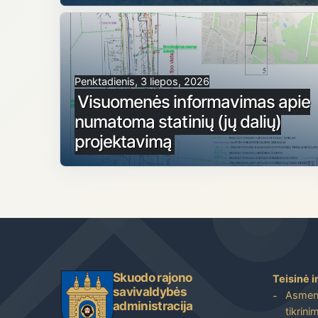
Penktadienis, 3 liepos, 2026
Visuomenės informavimas apie
numatomą statinių (jų dalių)
projektavimą
Skuodo rajono
Teisinė i
savivaldybės
Asmenų
administracija
tikrini