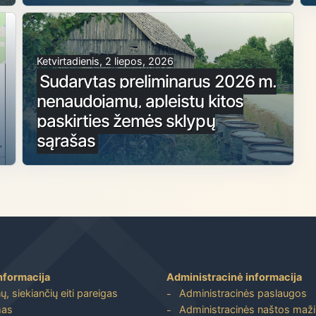
Ketvirtadienis, 2 liepos, 2026
Sudarytas preliminarus 2026 m.
nenaudojamų, apleistų kitos
paskirties žemės sklypų
sąrašas
nformacija
Administracinė informacija
, siekiančių eiti pareigas
Administracinės paslaugos
mas
Administracinės naštos maž