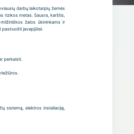
nsyviausių darbų laikotarpių žemės
ės rizikos metas. Sausra, karštis,
milžiniškos žalos ūkininkams ir
 pasiruošti javapjūtei.
r perkaisti.
riežiūros.
ų sistemą, elektros instaliaciją,