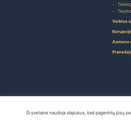
Tiesiog
Tarybo
Veiklos s
Korupcij
Asmens 
Pranešėj
Ši svetainė naudoja slapukus, kad pagerintų jūsų patir