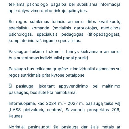
teikiama psichologo pagalba bei suteikiama informacija
apie dalyvavimo darbo rinkoje galimybes.
Su regos sutrikimus turinčiu asmeniu dirbs kvalifikuotų
specialistų komanda (socialinis darbuotojas, medicinos
psichologas, specialusis pedagogas (tiflopedagogas),
kompiuterinio raštingumo specialistas.
Paslaugos teikimo trukmė ir turinys kiekvienam asmeniui
bus nustatomas individualiai pagal poreikį.
Paslauga bus teikiama grupėse ir individualiai asmenims su
regos sutrikimais pritaikytose patalpose.
Ši paslauga, įskaitant apgyvendinimo bei maitinimo
paslaugas, bus suteikta nemokamai.
Informuojame, kad 2024 m. – 2027 m. paslaugą teiks VšĮ
„LASS pietvakarių centras“, Savanorių prospektas 206,
Kaunas.
Norintieji pasinaudoti šia paslauga dar šiais metais ar