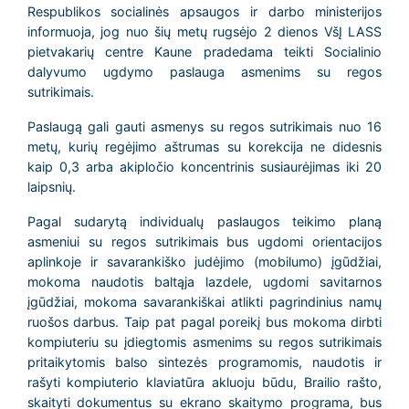
Respublikos socialinės apsaugos ir darbo ministerijos
informuoja, jog nuo šių metų rugsėjo 2 dienos VšĮ LASS
pietvakarių centre Kaune pradedama teikti Socialinio
dalyvumo ugdymo paslauga asmenims su regos
sutrikimais.
Paslaugą gali gauti asmenys su regos sutrikimais nuo 16
metų, kurių regėjimo aštrumas su korekcija ne didesnis
kaip 0,3 arba akipločio koncentrinis susiaurėjimas iki 20
laipsnių.
Pagal sudarytą individualų paslaugos teikimo planą
asmeniui su regos sutrikimais bus ugdomi orientacijos
aplinkoje ir savarankiško judėjimo (mobilumo) įgūdžiai,
mokoma naudotis baltąja lazdele, ugdomi savitarnos
įgūdžiai, mokoma savarankiškai atlikti pagrindinius namų
ruošos darbus. Taip pat pagal poreikį bus mokoma dirbti
kompiuteriu su įdiegtomis asmenims su regos sutrikimais
pritaikytomis balso sintezės programomis, naudotis ir
rašyti kompiuterio klaviatūra akluoju būdu, Brailio rašto,
skaityti dokumentus su ekrano skaitymo programa, bus