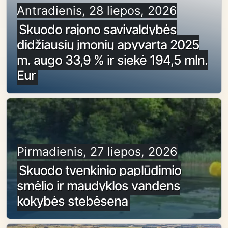
Antradienis, 28 liepos, 2026
Skuodo rajono savivaldybės
didžiausių įmonių apyvarta 2025
m. augo 33,9 % ir siekė 194,5 mln.
Eur
Pirmadienis, 27 liepos, 2026
Skuodo tvenkinio paplūdimio
smėlio ir maudyklos vandens
kokybės stebėsena