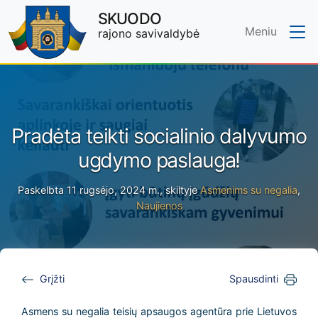
SKUODO
Meniu
rajono savivaldybė
Skip to main content
Pradėta teikti socialinio dalyvumo
ugdymo paslauga!
Paskelbta 11 rugsėjo, 2024 m., skiltyje
Asmenims su negalia
,
Naujienos
Grįžti
Spausdinti
Asmens su negalia teisių apsaugos agentūra prie Lietuvos