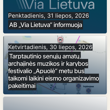
Penktadienis, 31 liepos, 2026
AB „Via Lietuva“ informuoja
Ketvirtadienis, 30 liepos, 2026
Tarptautinio senųjų amatų,
archajinės muzikos ir karybos
festivalio „Apuolė“ metu bus
taikomi laikini eismo organizavimo
pakeitimai