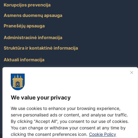
Korupcijos prevencija
Asmens duomenų apsauga
Pranešėjų apsauga
Administracinė informacija
Struktūra ir kontaktinė informacija
Aktuali informacija
Paslaugos
Atviri duomenys
Nuorodos
We value your privacy
Dažniausiai užduodami klausimai
We use cookies to enhance your browsing experience,
Apie savivaldybę
serve personalised ads or content, and analyse our traffic.
By clicking "Accept All", you consent to our use of cookies.
You can change or withdraw your consent at any time by
clicking the consent preferences icon.
Cookie Policy