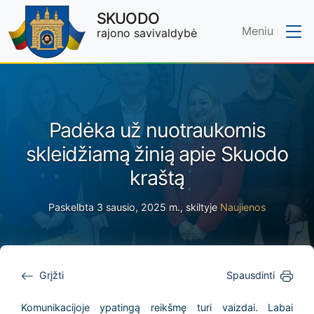
SKUODO
Meniu
rajono savivaldybė
Skip to main content
Padėka už nuotraukomis
skleidžiamą žinią apie Skuodo
kraštą
Paskelbta 3 sausio, 2025 m., skiltyje
Naujienos
Grįžti
Spausdinti
Komunikacijoje ypatingą reikšmę turi vaizdai. Labai