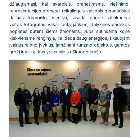
džiaugiamasi, kai svarbiais, pranešimams, viešinimo,
reprezentacijos procesui reikalingais vaizdais geranoriškai
dalinasi kūrybiški, meniški, visada padėti sutinkantys
vietos fotografai. Vakar būta jaukios, dalykinės padėkos
popietės būtent šiems žmonėms. Juos sutinkame kone
kiekviename renginyje, jie įdeda daug energijos, fiksuojant
įvairius rajono įvykius, įamžinant turizmo objektus, gamtos
grožį ir viską, kas yra susiję su Skuodo kraštu.