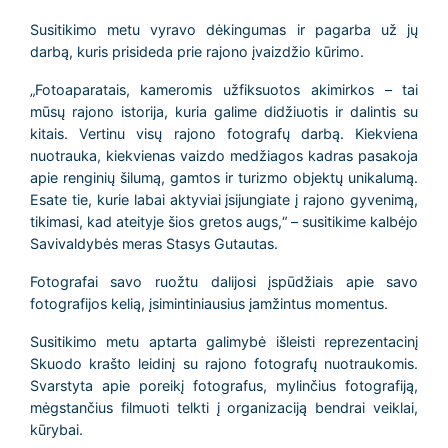
Susitikimo metu vyravo dėkingumas ir pagarba už jų
darbą, kuris prisideda prie rajono įvaizdžio kūrimo.
„Fotoaparatais, kameromis užfiksuotos akimirkos – tai
mūsų rajono istorija, kuria galime didžiuotis ir dalintis su
kitais. Vertinu visų rajono fotografų darbą. Kiekviena
nuotrauka, kiekvienas vaizdo medžiagos kadras pasakoja
apie renginių šilumą, gamtos ir turizmo objektų unikalumą.
Esate tie, kurie labai aktyviai įsijungiate į rajono gyvenimą,
tikimasi, kad ateityje šios gretos augs,“ – susitikime kalbėjo
Savivaldybės meras Stasys Gutautas.
Fotografai savo ruožtu dalijosi įspūdžiais apie savo
fotografijos kelią, įsimintiniausius įamžintus momentus.
Susitikimo metu aptarta galimybė išleisti reprezentacinį
Skuodo krašto leidinį su rajono fotografų nuotraukomis.
Svarstyta apie poreikį fotografus, mylinčius fotografiją,
mėgstančius filmuoti telkti į organizaciją bendrai veiklai,
kūrybai.