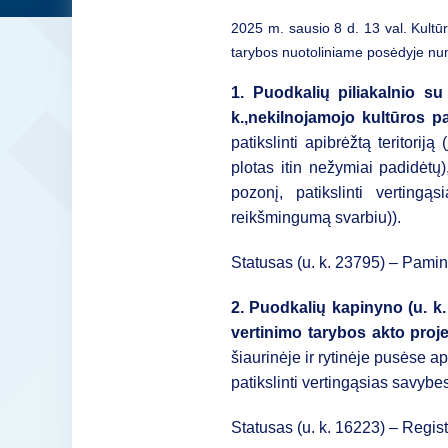
2025 m. sausio 8 d. 13 val. Kultū
tarybos nuotoliniame posėdyje num
1. Puodkalių piliakalnio su
k.,
nekilnojamojo kultūros p
patikslinti apibrėžtą teritorij
plotas itin nežymiai padidėtų)
pozonį, patikslinti vertingą
reikšmingumą svarbiu)).
Statusas (u. k. 23795) – Pamin
2. Puodkalių kapinyno (u. k.
vertinimo tarybos akto pro
šiaurinėje ir rytinėje pusėse a
patikslinti vertingąsias savybes
Statusas (u. k. 16223) – Regist