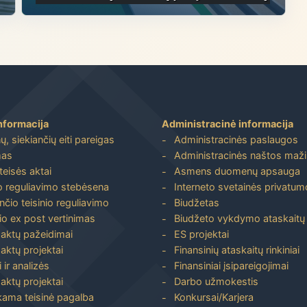
nformacija
Administracinė informacija
, siekiančių eiti pareigas
Administracinės paslaugos
mas
Administracinės naštos maž
 teisės aktai
Asmens duomenų apsauga
io reguliavimo stebėsena
Interneto svetainės privatumo
nčio teisinio reguliavimo
Biudžetas
io ex post vertinimas
Biudžeto vykdymo ataskaitų r
 aktų pažeidimai
ES projektai
aktų projektai
Finansinių ataskaitų rinkiniai
 ir analizės
Finansiniai įsipareigojimai
aktų projektai
Darbo užmokestis
ma teisinė pagalba
Konkursai/Karjera