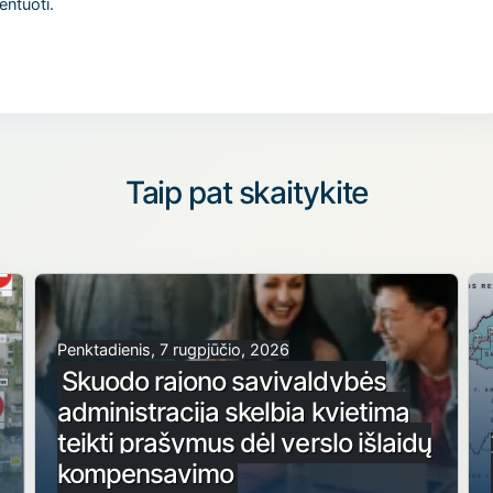
entuoti.
Taip pat skaitykite
Penktadienis, 7 rugpjūčio, 2026
Skuodo rajono savivaldybės
administracija skelbia kvietimą
teikti prašymus dėl verslo išlaidų
kompensavimo