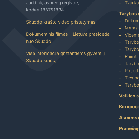
Juridinių asmenų registre,
Tvarkos
kodas 188751834
Tarybos 
Dokum
Skuodo krašto video pristatymas
Meras 
Dokumentinis filmas – Lietuva prasideda
Viceme
nuo Skuodo
Tarybo
Tarybo
Visa informacija grįžtantiems gyventi į
Priimti
Skuodo kraštą
Tarybo
Posėdž
Tiesiog
Tarybo
Veiklos s
Korupcij
Asmens 
Pranešėj