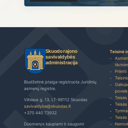
Skuodo rajono
Teisinė i
savivaldybės
Asmenų
administracija
tikrini
Priimti
Teisin
Biudžetinė įstaiga registruota Juridinių
Galioja
asmenų registre.
poveik
Teisės
Vilniaus g. 13, LT-98112 Skuodas
Teisės 
savivaldybe@skuodas.lt
Tyrimai
+370 440 73932
Teisės 
Duomenys kaupiami ir saugomi
Nemoka