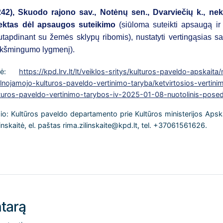
242), Skuodo rajono sav., Notėnų sen., Dvarviečių k.,
nek
jektas dėl apsaugos suteikimo
(siūloma suteikti apsaugą ir
s sutapdinant su žemės sklypų ribomis), nustatyti vertingąsias s
eikšmingumo lygmenį).
rkė:
https://kpd.lrv.lt/lt/veiklos-sritys/kulturos-paveldo-apskait
kilnojamojo-kulturos-paveldo-vertinimo-taryba/ketvirtosios-vertin
turos-paveldo-vertinimo-tarybos-iv-2025-01-08-nuotolinis-posed
io: Kultūros paveldo departamento prie Kultūros ministerijos Apskai
linskaitė, el. paštas rima.zilinskaite@kpd.lt, tel. +37061561626.
tarą