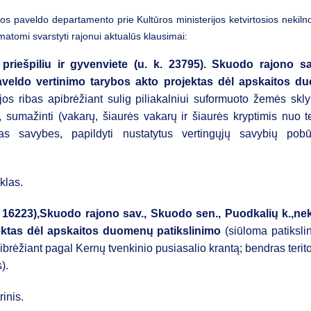
ros paveldo departamento prie Kultūros ministerijos ketvirtosios nekiln
atomi svarstyti rajonui aktualūs klausimai:
 priešpiliu ir gyvenviete (u. k. 23795). Skuodo rajono 
aveldo vertinimo tarybos akto projektas dėl apskaitos 
ą (jos ribas apibrėžiant sulig piliakalniui suformuoto žemės skl
, sumažinti (vakarų, šiaurės vakarų ir šiaurės kryptimis nuo t
sias savybes, papildyti nustatytus vertingųjų savybių pob
klas.
 16223),
Skuodo rajono sav., Skuodo sen., Puodkalių k.,
nek
jektas dėl apskaitos duomenų patikslinimo
(siūloma patikslin
pibrėžiant pagal Kernų tvenkinio pusiasalio krantą; bendras terito
).
rinis.