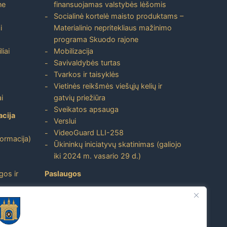
ne
finansuojamas valstybės lėšomis
Socialinė kortelė maisto produktams –
i
Materialinio nepritekliaus mažinimo
programa Skuodo rajone
liai
Mobilizacija
Savivaldybės turtas
Tvarkos ir taisyklės
Vietinės reikšmės viešųjų kelių ir
i
gatvių priežiūra
Sveikatos apsauga
acija
Verslui
VideoGuard LLI-258
formacija)
Ūkininkų iniciatyvų skatinimas (galiojo
iki 2024 m. vasario 29 d.)
gos ir
Paslaugos
Atviri duomenys
ito
Nuorodos
Dažniausiai užduodami klausimai