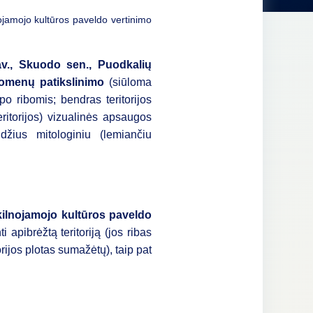
ojamojo kultūros paveldo vertinimo
sav., Skuodo sen., Puodkalių
duomenų patikslinimo
(siūloma
ypo ribomis; bendras teritorijos
eritorijos) vizualinės apsaugos
ūdžius mitologiniu (lemiančiu
ilnojamojo kultūros paveldo
ti apibrėžtą teritoriją (jos ribas
rijos plotas sumažėtų), taip pat