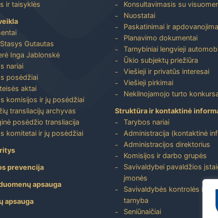
 ir taisyklės
Konsultavimasis su visuome
Nuostatai
veikla
Paskatinimai ir apdovanojima
entai
Planavimo dokumentai
Stasys Gutautas
Tarnybiniai lengvieji automobi
rė Inga Jablonskė
Ūkio subjektų priežiūra
s nariai
Viešieji ir privatūs interesai
s posėdžiai
Viešieji pirkimai
 teisės aktai
Nekilnojamojo turto konkursa
s komisijos ir jų posėdžiai
ių transliacijų archyvas
Struktūra ir kontaktinė inform
inė posėdžio transliacija
Tarybos nariai
s komitetai ir jų posėdžiai
Administracija (kontaktinė in
Administracijos direktorius
ritys
Komisijos ir darbo grupės
Savivaldybei pavaldžios įstai
os prevencija
įmonės
duomenų apsauga
Savivaldybės kontrolės ir aud
tarnyba
ų apsauga
Seniūnaičiai