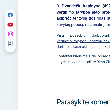
3. Dvarviečių kapinyno (49
vertinimo tarybos akto pro
apibrėžti teritoriją (jos riba
savybių pobūdį, nacionalinį r
Visa posėdžio darbotva
vertinimo-tarybos/ketvirtoji-ne
darbotvarkes/nekilnojamojo-kul
Kontaktai klausimais dėl posėdž
skyriaus vyr. specialistė Rima Ži
Parašykite komen