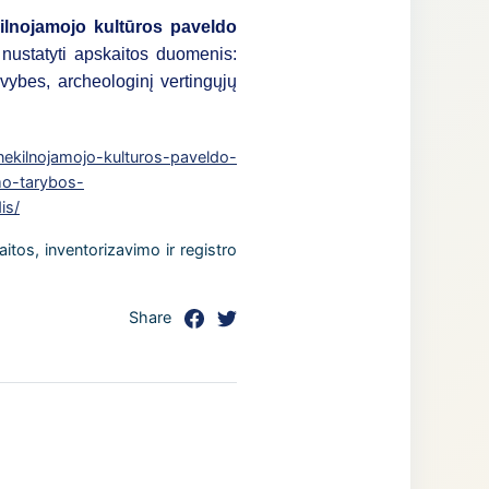
ilnojamojo kultūros paveldo
 nustatyti apskaitos duomenis:
avybes, archeologinį vertingųjų
a/nekilnojamojo-kulturos-paveldo-
imo-tarybos-
is/
tos, inventorizavimo ir registro
Share