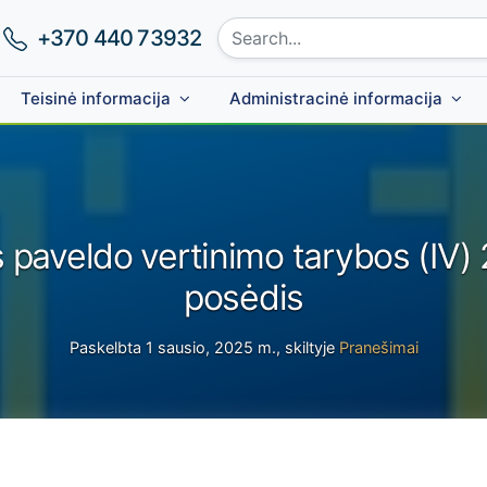
Search site:
Phone number:
+370 440 73932
Teisinė informacija
Administracinė informacija
 paveldo vertinimo tarybos (IV)
posėdis
Paskelbta 1 sausio, 2025 m., skiltyje
Pranešimai