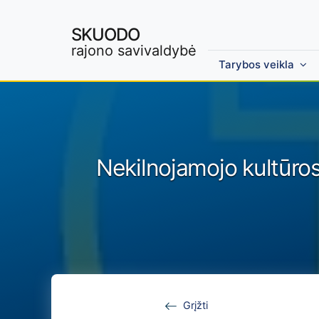
SKUODO
rajono savivaldybė
Tarybos veikla
Skip to main content
Nekilnojamojo kultūros
Grįžti