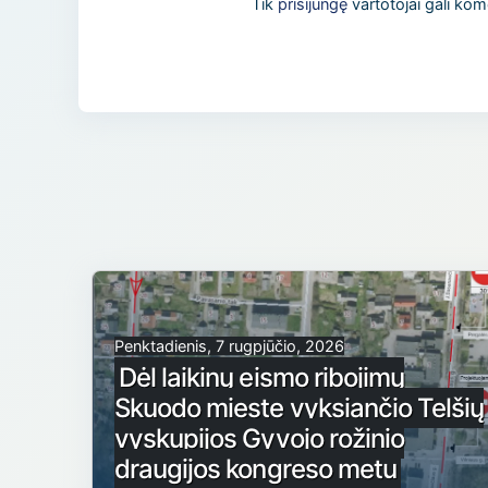
Tik
prisijungę
vartotojai gali kom
Penktadienis, 7 rugpjūčio, 2026
Dėl laikinų eismo ribojimų
Skuodo mieste vyksiančio Telšių
vyskupijos Gyvojo rožinio
draugijos kongreso metu