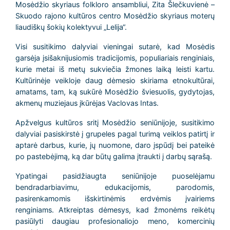
Mosėdžio skyriaus folkloro ansambliui, Zita Šlečkuvienė –
Skuodo rajono kultūros centro Mosėdžio skyriaus moterų
liaudiškų šokių kolektyvui „Lelija“.
Visi susitikimo dalyviai vieningai sutarė, kad Mosėdis
garsėja įsišaknijusiomis tradicijomis, populiariais renginiais,
kurie metai iš metų sukviečia žmones laiką leisti kartu.
Kultūrinėje veikloje daug dėmesio skiriama etnokultūrai,
amatams, tam, ką sukūrė Mosėdžio šviesuolis, gydytojas,
akmenų muziejaus įkūrėjas Vaclovas Intas.
Apžvelgus kultūros sritį Mosėdžio seniūnijoje, susitikimo
dalyviai pasiskirstė į grupeles pagal turimą veiklos patirtį ir
aptarė darbus, kurie, jų nuomone, daro įspūdį bei pateikė
po pastebėjimą, ką dar būtų galima įtraukti į darbų sąrašą.
Ypatingai pasidžiaugta seniūnijoje puoselėjamu
bendradarbiavimu, edukacijomis, parodomis,
pasirenkamomis išskirtinėmis erdvėmis įvairiems
renginiams. Atkreiptas dėmesys, kad žmonėms reikėtų
pasiūlyti daugiau profesionaliojo meno, komercinių