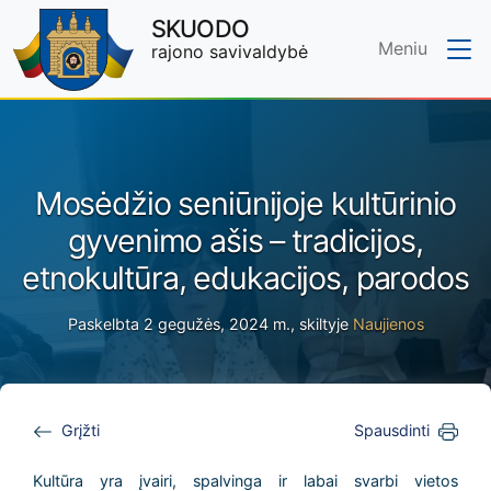
SKUODO
Meniu
rajono savivaldybė
Skip to main content
Mosėdžio seniūnijoje kultūrinio
gyvenimo ašis – tradicijos,
etnokultūra, edukacijos, parodos
Paskelbta 2 gegužės, 2024 m., skiltyje
Naujienos
Grįžti
Spausdinti
Kultūra yra įvairi, spalvinga ir labai svarbi vietos