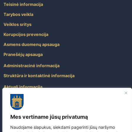
Teisinė informacija
Tarybos veikla
Veiklos sritys
Korupcijos prevencija
Asmens duomenų apsauga
Pranešėjų apsauga
Administracinė informacija
Struktūra ir kontaktinė informacija
Aktuali informacija
Paslaugos
Atviri duomenys
Mes vertiname jūsų privatumą
Nuorodos
Dažniausiai užduodami klausimai
Naudojame slapukus, siekdami pagerinti jūsų naršymo