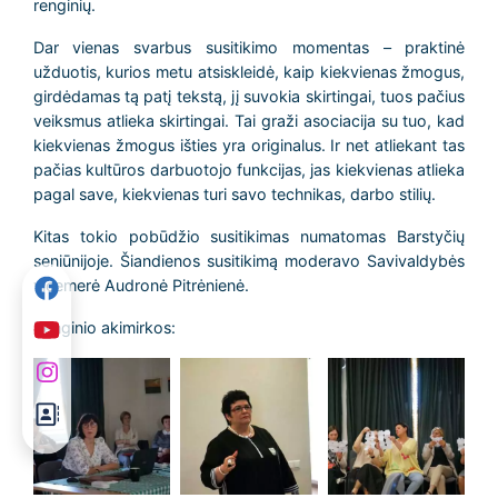
renginių.
Dar vienas svarbus susitikimo momentas – praktinė
užduotis, kurios metu atsiskleidė, kaip kiekvienas žmogus,
girdėdamas tą patį tekstą, jį suvokia skirtingai, tuos pačius
veiksmus atlieka skirtingai. Tai graži asociacija su tuo, kad
kiekvienas žmogus išties yra originalus. Ir net atliekant tas
pačias kultūros darbuotojo funkcijas, jas kiekvienas atlieka
pagal save, kiekvienas turi savo technikas, darbo stilių.
Kitas tokio pobūdžio susitikimas numatomas Barstyčių
seniūnijoje. Šiandienos susitikimą moderavo Savivaldybės
vicemerė Audronė Pitrėnienė.
Renginio akimirkos: