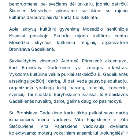
bendruomenei bei svečiams dėl unikalių, įdomių patirčių.
Šiandien Mosėdyje vykusiame susitikime su rajono
kultūros darbuotojais dar kartą tuo įsitikinta.
Apie aktyvų kultūrinį gyvenimą Mosėdžio seniūnijoje
išsamiai pasakojo Skuodo rajono kultūros centro
Mosėdžio skyriaus kultūrinių renginių organizatorė
Bronislava Gadeikienė.
Savivaldybės vicemerė Audronė Pitrėnienė akcentavo,
kad Bronislava Gadeikienė yra žmogus orkestras.
Vykdoma kultūrinė veikla puikiai atskleidžia B. Gadeikienės
atsakingą požiūrį į darbą. Ji pati veda gausybę edukacijų,
organizuoja ypatingą kiekį parodų, renginių, koncertų,
švenčių. Tai nuostabi kūrybiškumo išraiška. Iš Bronislavos
Gadeikienės nuveiktų darbų galima daug ko pasimokyti.
Su Bronislava Gadeikiene kartu dirba puikiai savo darbą
išmanančios meno vadovės Vita Pajarskienė ir Zita
Šlečkuvienė. Vita Pajarskienė vadovauja dvejiems
kolektyvams: moterų vokaliniam ansambliui „Volungėlės“ ir