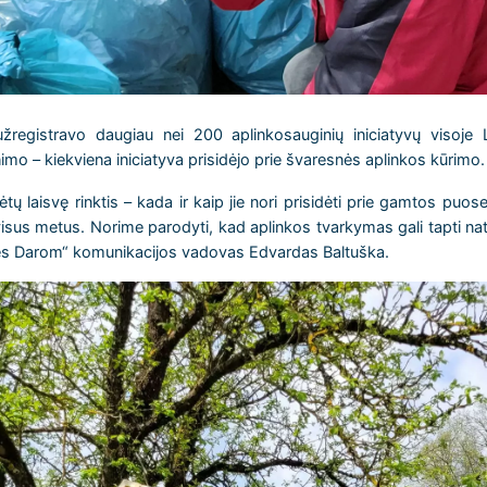
užregistravo daugiau nei 200 aplinkosauginių iniciatyvų visoje
imo – kiekviena iniciatyva prisidėjo prie švaresnės aplinkos kūrimo.
laisvę rinktis – kada ir kaip jie nori prisidėti prie gamtos puose
o visus metus. Norime parodyti, kad aplinkos tvarkymas gali tapti na
„Mes Darom“ komunikacijos vadovas Edvardas Baltuška.