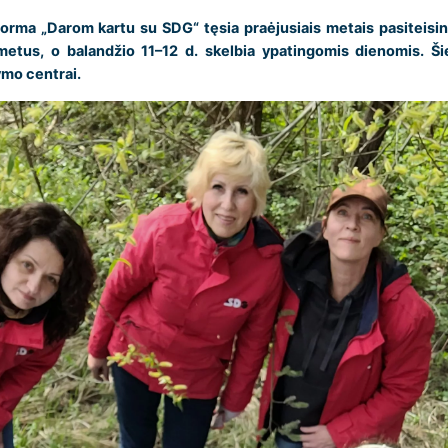
orma „Darom kartu su SDG“ tęsia praėjusiais metais pasiteisinu
metus, o balandžio 11–12 d. skelbia ypatingomis dienomis. Ši
ymo centrai.