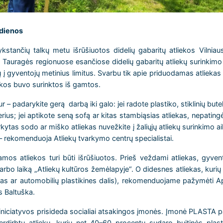
 dienos
stančių talkų metu išrūšiuotos didelių gabaritų atliekos Vilniau
ir Tauragės regionuose esančiose didelių gabaritų atliekų surinkim
jų į gyventojų metinius limitus. Svarbu tik apie priduodamas atlieka
ekos buvo surinktos iš gamtos.
ur – padarykite gerą darbą iki galo: jei radote plastiko, stiklinių bute
rius; jei aptikote seną sofą ar kitas stambiąsias atliekas, nepatingėk
rkytas sodo ar miško atliekas nuvežkite į žaliųjų atliekų surinkimo a
, – rekomenduoja Atliekų tvarkymo centrų specialistai.
os atliekos turi būti išrūšiuotos. Prieš veždami atliekas, gyvento
arbo laiką „Atliekų kultūros žemėlapyje“. O didesnes atliekas, kurių
gas ar automobilių plastikines dalis), rekomenduojame pažymėti
 Baltuška.
e iniciatyvos prisideda socialiai atsakingos įmonės. Įmonė PLASTA 
rdirbtų atliekų, kurių net 40–60 procentų sudaro buitinės plas