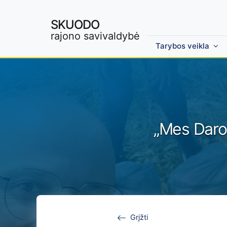
SKUODO
rajono savivaldybė
Tarybos veikla
Skip to main content
„Mes Darom
Grįžti