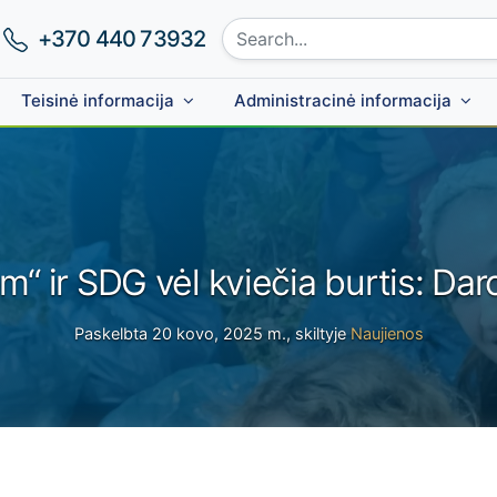
Search site:
Phone number:
+370 440 73932
Teisinė informacija
Administracinė informacija
“ ir SDG vėl kviečia burtis: Daro
Paskelbta 20 kovo, 2025 m., skiltyje
Naujienos