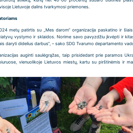
 visoje Lietuvoje dalins tvarkymosi priemones.
zatoriams
2024 metų patirtis su „Mes darom“ organizacija paskatino ir šiai
niciatyvų vystymo ir sklaidos. Norime savo pavyzdžiu įkvėpti ir kit
ais daryti didelius darbus“, – sako SDG Tvarumo departamento vado
nizacijas auginti saulėgrąžas, taip prisidedant prie paramos Ukra
uruose, vienuolikoje Lietuvos miestų, kartu su pirštinėmis ir m