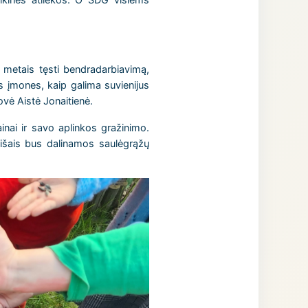
s metais tęsti bendradarbiavimą,
as įmones, kaip galima suvienijus
vė Aistė Jonaitienė.
inai ir savo aplinkos gražinimo.
aišais bus dalinamos saulėgrąžų