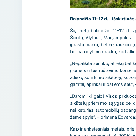
Balandžio 11–12 d. – išskirtinės
Šių metų balandžio 11–12 d. vyk
Šiaulių, Alytaus, Marijampolės 
įprastą tvarką, bet neįtraukiant 
bei parodyti nuotrauką, kad atli
„Nepalikite surinktų atliekų bet k
į joms skirtus rūšiavimo konteine
atliekų surinkimo aikštelę; sutva
gamtai, aplinkai ir patiems sau“
„Darom iki galo! Visos priduodam
aikštelių priėmimo sąlygas bei d
nei keturias automobilių padan
žemėlapyje“, – primena Edvardas
Kaip ir ankstesniais metais, pri
kurie yra pagaminti iš 100% pe