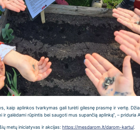
ys, kaip aplinkos tvarkymas gali turėti gilesnę prasmę ir vertę. D
ir galėdami rūpintis bei saugoti mus supančią aplinką“, – priduria A
ių metų iniciatyvas ir akcijas:
https://mesdarom.lt/darom-kartu/
.