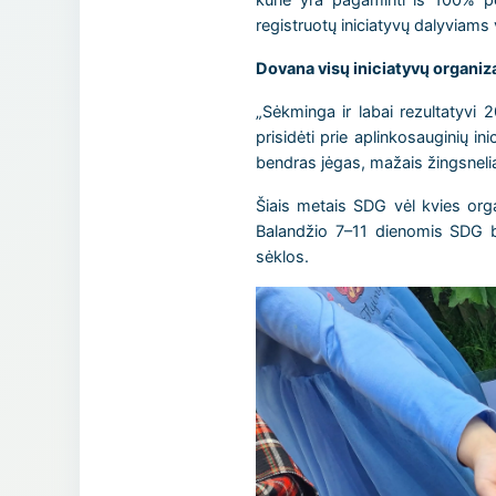
registruotų iniciatyvų dalyviams
Dovana visų iniciatyvų organi
„Sėkminga ir labai rezultatyvi 
prisidėti prie aplinkosauginių i
bendras jėgas, mažais žingsneli
Šiais metais SDG vėl kvies orga
Balandžio 7–11 dienomis SDG bi
sėklos.