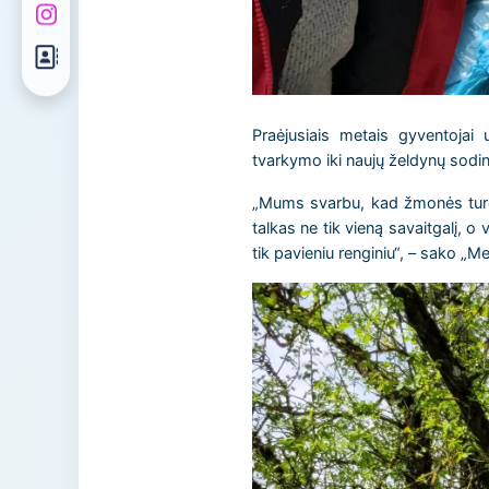
Praėjusiais metais gyventojai 
tvarkymo iki naujų želdynų sodin
„Mums svarbu, kad žmonės turėtų 
talkas ne tik vieną savaitgalį, 
tik pavieniu renginiu“, – sako 