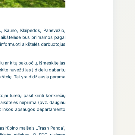
s, Kauno, Klaipėdos, Panevėžio,
o aikštelėse bus priimamos pagal
s informuoti aikštelės darbuotojus
lių ar kitų pakuočių, išmeskite jas
ite nuvežti jas į didelių gabaritų
ikštelę. Tai yra didžiausia parama
jai turėtų pasitikrinti konkrečių
 aikštelės nepriima (pvz. daugiau
 Aplinkos apsaugos departamento
pasirūpino maišais „Trash Panda“,
tikinės atliekos. O SDG visiems